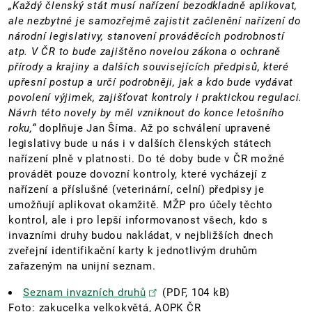
„Každý členský stát musí nařízení bezodkladně aplikovat,
ale nezbytné je samozřejmě zajistit začlenění nařízení do
národní legislativy, stanovení prováděcích podrobností
atp. V ČR to bude zajištěno novelou zákona o ochraně
přírody a krajiny a dalších souvisejících předpisů, které
upřesní postup a určí podrobněji, jak a kdo bude vydávat
povolení výjimek, zajišťovat kontroly i praktickou regulaci.
Návrh této novely by měl vzniknout do konce letošního
roku,“
doplňuje Jan Šíma. Až po schválení upravené
legislativy bude u nás i v dalších členských státech
nařízení plně v platnosti. Do té doby bude v ČR možné
provádět pouze dovozní kontroly, které vycházejí z
nařízení a příslušné (veterinární, celní) předpisy je
umožňují aplikovat okamžitě. MŽP pro účely těchto
kontrol, ale i pro lepší informovanost všech, kdo s
invazními druhy budou nakládat, v nejbližších dnech
zveřejní identifikační karty k jednotlivým druhům
zařazeným na unijní seznam.
Seznam invazních druhů
(PDF, 104 kB)
Foto: zakucelka velkokvětá, AOPK ČR