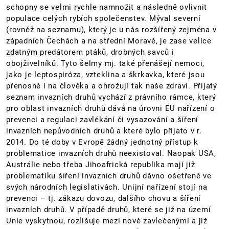
schopny se velmi rychle namnožit a následně ovlivnit
populace celých rybích společenstev. Mýval severní
(rovněž na seznamu), který je u nás rozšířený zejména v
západních Čechách a na střední Moravě, je zase velice
zdatným predátorem ptáků, drobných savců i
obojživelníků. Tyto šelmy mj. také přenášejí nemoci,
jako je leptospiróza, vzteklina a škrkavka, které jsou
přenosné i na člověka a ohrožují tak naše zdraví. Přijatý
seznam invazních druhů vychází z právního rámce, který
pro oblast invazních druhů dává na úrovni EU nařízení o
prevenci a regulaci zavlékání či vysazování a šíření
invazních nepůvodních druhů a které bylo přijato v r.
2014. Do té doby v Evropě žádný jednotný přístup k
problematice invazních druhů neexistoval. Naopak USA,
Austrálie nebo třeba Jihoafrická republika mají již
problematiku šíření invazních druhů dávno ošetřené ve
svých národních legislativách. Unijní nařízení stojí na
prevenci – tj. zákazu dovozu, dalšího chovu a šíření
invazních druhů. V případě druhů, které se již na území
Unie vyskytnou, rozlišuje mezi nově zavlečenými a již