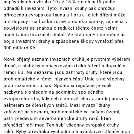
nepůvodních a zhruba 10 až 15 % z nich patří podle
odhadů k invazním. Tyto invazní druhy pak ohrožují
přirozenou evropskou faunu a floru a jejich šíření může
mít dopady i na lidské zdraví a do ekonomiky, zejména v
souvislosti se snahou o redukci těchto často velmi
agresivních invazních druhů. Ve státech EU se ročně na
boj s invazními druhy a způsobené škody vynaloží přes
300 miliard Kč.
Nově přijatý seznam invazních druhů je prvotním výběrem
druhů, u nichž byla analyzována rizika šíření a dopadů v
rámci EU. Na seznamu jsou zahrnuty druhy, které jsou
problematické v rámci různých částí Unie a ne všechny
jsou rozšířené i u nás. Společná regulace je však
nezbytná s ohledem na podmínky společného
evropského trhu, kdy nelze omezit chov a prodej pouze v
některém ze členských států. Mezi invazní druhy
zařazené na seznam, problematické na našem území,
patří především severoamerické druhy raků, kteří
přenášejí račí mor. Ten hubí všechny evropské druhy
raků. Ryby střevlička východní a hlaváčkovec Glenův jsou