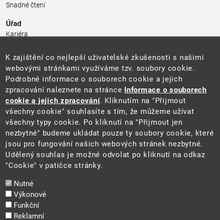
Snadné čtení
Úřad
Kariéra
Úřední deska
Pro média a veřejnost
K zajištění co nejlepší uživatelské zkušenosti s našimi
Povinně zveřejňované informace
webovými stránkami využíváme tzv. soubory cookie.
Kontakty
Podrobné informace o souborech cookie a jejich
Přistupnost budovy úřadu MŽP
(PDF, 204 kB)
zpracování naleznete na stránce
Informace o souborech
cookie a jejich zpracování
. Kliknutím na "Přijmout
Web
všechny cookie" souhlasíte s tím, že můžeme užívat
Aktuality
všechny typy cookie. Po kliknutí na "Přijmout jen
Ochrana osobních údajů
nezbytné" budeme ukládat pouze ty soubory cookie, které
Prohlášení o přístupnosti
jsou pro fungování našich webových stránek nezbytné.
Zásady používání cookies
Udělený souhlas je možné odvolat po kliknutí na odkaz
Mapa webu
"Cookie" v patičce stránky.
Sociální sítě
Nutné
Výkonové
Funkční
Reklamní