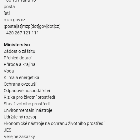
100 10 Praha 10
posta
[at]
mzp.gov.cz
(posta[at]mzp[dot]gov[dot]cz)
+420 267 121 111
Ministerstvo
Žádost o záštitu
Přehled dotací
Příroda a krajina
Voda
Klima a energetika
Ochrana ovzduší
Odpadové hospodářství
Rizika pro životní prostředí
Stav životního prostředí
Environmentální nástroje
Udržitelný rozvoj
Ekonomické nástroje na ochranu životního prostředí
JES
Veřejné zakázky