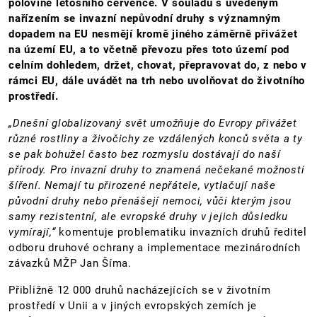
polovině letošního července. V souladu s uvedeným
nařízením se invazní nepůvodní druhy s významným
dopadem na EU nesmějí kromě jiného záměrně přivážet
na území EU, a to včetně převozu přes toto území pod
celním dohledem, držet, chovat, přepravovat do, z nebo v
rámci EU, dále uvádět na trh nebo uvolňovat do životního
prostředí.
„Dnešní globalizovaný svět umožňuje do Evropy přivážet
různé rostliny a živočichy ze vzdálených konců světa a ty
se pak bohužel často bez rozmyslu dostávají do naší
přírody. Pro invazní druhy to znamená nečekané možnosti
šíření. Nemají tu přirozené nepřátele, vytlačují naše
původní druhy nebo přenášejí nemoci, vůči kterým jsou
samy rezistentní, ale evropské druhy v jejich důsledku
vymírají,“
komentuje problematiku invazních druhů ředitel
odboru druhové ochrany a implementace mezinárodních
závazků MŽP Jan Šíma.
Přibližně 12 000 druhů nacházejících se v životním
prostředí v Unii a v jiných evropských zemích je