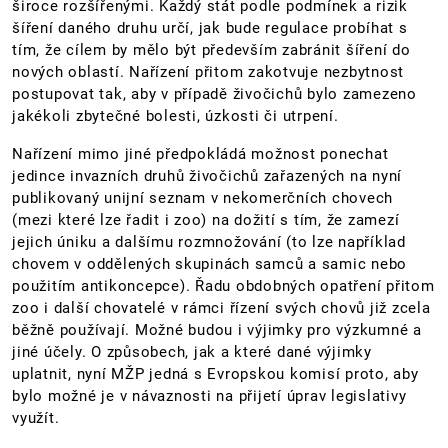
široce rozšířenými. Každý stát podle podmínek a rizik
šíření daného druhu určí, jak bude regulace probíhat s
tím, že cílem by mělo být především zabránit šíření do
nových oblastí. Nařízení přitom zakotvuje nezbytnost
postupovat tak, aby v případě živočichů bylo zamezeno
jakékoli zbytečné bolesti, úzkosti či utrpení.
Nařízení mimo jiné předpokládá možnost ponechat
jedince invazních druhů živočichů zařazených na nyní
publikovaný unijní seznam v nekomerčních chovech
(mezi které lze řadit i zoo) na dožití s tím, že zamezí
jejich úniku a dalšímu rozmnožování (to lze například
chovem v oddělených skupinách samců a samic nebo
použitím antikoncepce). Řadu obdobných opatření přitom
zoo i další chovatelé v rámci řízení svých chovů již zcela
běžně používají. Možné budou i výjimky pro výzkumné a
jiné účely. O způsobech, jak a které dané výjimky
uplatnit, nyní MŽP jedná s Evropskou komisí proto, aby
bylo možné je v návaznosti na přijetí úprav legislativy
využít.