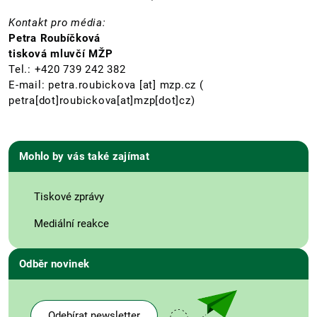
Kontakt pro média:
Petra Roubíčková
tisková mluvčí MŽP
Tel.: +420 739 242 382
E-mail:
petra.roubickova
[at]
mzp.cz
(
petra[dot]roubickova[at]mzp[dot]cz)
Mohlo by vás také zajímat
Tiskové zprávy
Mediální reakce
Odběr novinek
Odebírat newsletter