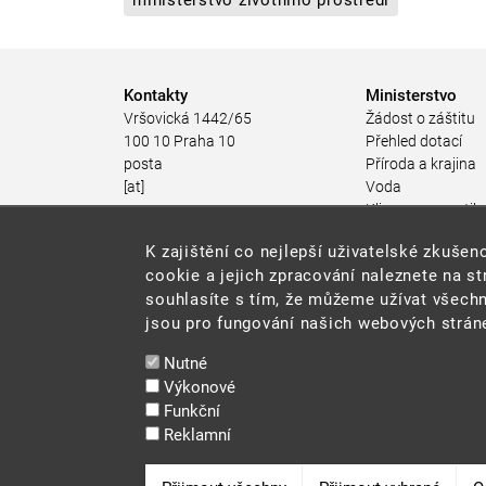
Kontakty
Ministerstvo
Vršovická 1442/65
Žádost o záštitu
100 10 Praha 10
Přehled dotací
posta
Příroda a krajina
[at]
Voda
mzp.gov.cz
Klima a energetik
(posta[at]mzp[dot]gov[dot]cz)
Ochrana ovzduší
K zajištění co nejlepší uživatelské zkuš
+420 267 121 111
Odpadové hospod
cookie a jejich zpracování naleznete na s
Rizika pro životní
souhlasíte s tím, že můžeme užívat všechn
Stav životního pro
jsou pro fungování našich webových stráne
Environmentální n
Udržitelný rozvoj
Nutné
Ekonomické nástr
Výkonové
životního prostřed
Funkční
JES
Reklamní
Veřejné zakázky
Snadné čtení
Odvolat souhlas