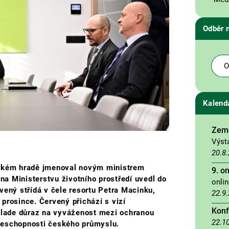
Odběr 
O
Kalend
Země
Výst
20.8
žském hradě jmenoval novým ministrem
9. o
 na Ministerstvu životního prostředí uvedl do
onli
vený střídá v čele resortu Petra Macinku,
22.9
prosince. Červený přichází s vizí
Konf
 klade důraz na vyváženost mezi ochranou
22.1
ceschopnosti českého průmyslu.