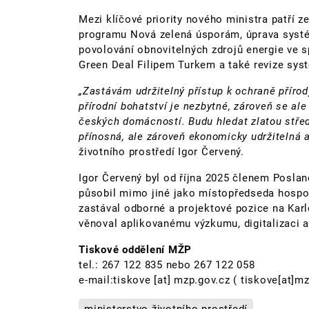
Mezi klíčové priority nového ministra patří
programu Nová zelená úsporám, úprava systé
povolování obnovitelných zdrojů energie ve 
Green Deal Filipem Turkem a také revize sy
„Zastávám udržitelný přístup k ochraně přírod
přírodní bohatství je nezbytné, zároveň se 
českých domácností. Budu hledat zlatou středn
přínosná, ale zároveň ekonomicky udržitelná a
životního prostředí Igor Červený.
Igor Červený byl od října 2025 členem Posla
působil mimo jiné jako místopředseda hospo
zastával odborné a projektové pozice na Kar
věnoval aplikovanému výzkumu, digitalizaci a 
Tiskové oddělení MŽP
tel.: 267 122 835 nebo 267 122 058
e-mail:
tiskove
[at]
mzp.gov.cz
( tiskove[at]mz
ministerstvo životního prostředí