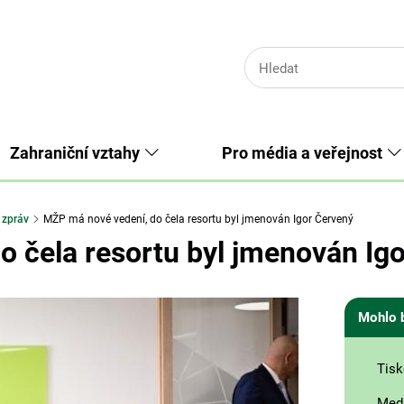
Zahraniční vztahy
Pro média a veřejnost
 zpráv
MŽP má nové vedení, do čela resortu byl jmenován Igor Červený
 čela resortu byl jmenován Ig
Mohlo 
Tisk
Medi