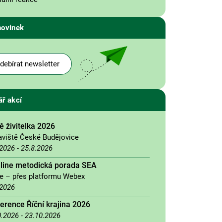
novinek
debírat newsletter
ář akcí
 živitelka 2026
aviště České Budějovice
.2026
-
25.8.2026
nline metodická porada SEA
ne – přes platformu Webex
.2026
erence Říční krajina 2026
0.2026
-
23.10.2026