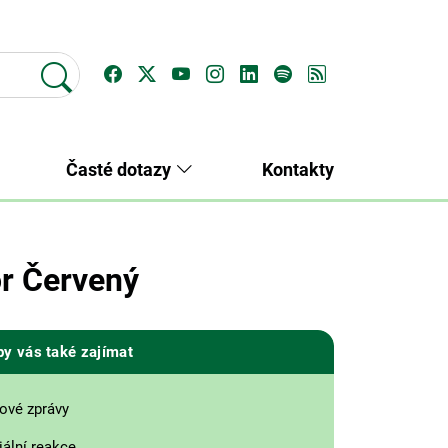
Časté dotazy
Kontakty
or Červený
by vás také zajímat
ové zprávy
ální reakce