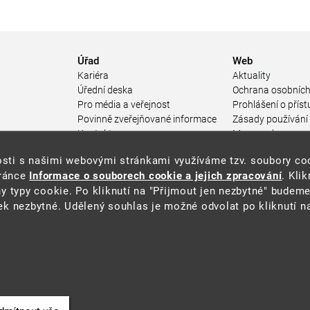
Úřad
Web
Kariéra
Aktuality
Úřední deska
Ochrana osobních
Pro média a veřejnost
Prohlášení o příst
Povinně zveřejňované informace
Zásady používání
a
Kontakty
Mapa webu
Přistupnost budovy úřadu MŽP
enosti s našimi webovými stránkami využíváme tzv. soubory c
ářství
(PDF, 204 kB)
tránce
Informace o souborech cookie a jejich zpracování
. Kli
 prostředí
y typy cookie. Po kliknutí na "Přijmout jen nezbytné" budeme
středí
k nezbytné. Udělený souhlas je možné odvolat po kliknutí na
ástroje
oje na ochranu
í