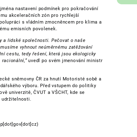
 zejména nastavení podmínek pro pokračování
mu akceleračních zón pro rychlejší
spolupráci s vládním zmocněncem pro klima a
stému emisních povolenek.
y a lidské společnosti. Pečovat o naše
ale musíme vyhnout neúměrnému zatěžování
í cestu, tedy řešení, která jsou ekologicky
 racionální,“
uvedl po svém jmenování ministr
necké sněmovny ČR za hnutí Motoristé sobě a
dářského výboru. Před vstupem do politiky
lově univerzitě, ČVUT a VŠCHT, kde se
udržitelnosti.
p[dot]gov[dot]cz)