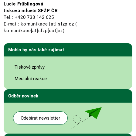
Lucie Früblingová
tisková mluvčí SFŽP ČR
Tel.: +420 733 142 625
E-mail:
komunikace
[at]
sfzp.cz
(
komunikace[at]sfzp[dot]cz)
Mohlo by vás také zajímat
Tiskové zprávy
Mediální reakce
Odběr novinek
Odebírat newsletter