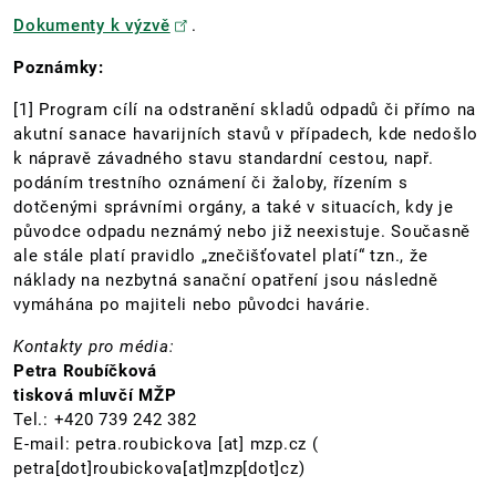
Dokumenty k výzvě
.
Poznámky:
[1] Program cílí na odstranění skladů odpadů či přímo na
akutní sanace havarijních stavů v případech, kde nedošlo
k nápravě závadného stavu standardní cestou, např.
podáním trestního oznámení či žaloby, řízením s
dotčenými správními orgány, a také v situacích, kdy je
původce odpadu neznámý nebo již neexistuje. Současně
ale stále platí pravidlo „znečišťovatel platí“ tzn., že
náklady na nezbytná sanační opatření jsou následně
vymáhána po majiteli nebo původci havárie.
Kontakty pro média:
Petra Roubíčková
tisková mluvčí MŽP
Tel.: +420 739 242 382
E-mail:
petra.roubickova
[at]
mzp.cz
(
petra[dot]roubickova[at]mzp[dot]cz)