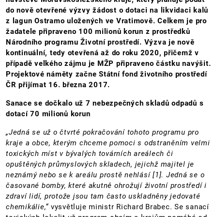
do nově otevřené výzvy žádost o dotaci na likvidaci kalů
z lagun Ostramo uložených ve Vratimově. Celkem je pro
žadatele připraveno 100 milionů korun z prostředků
Národního programu Životní prostředí. Výzva je nově
kontinuální, tedy otevřená až do roku 2020, přičemž v
případě velkého zájmu je MŽP připraveno částku navýšit.
Projektové náměty začne Státní fond životního prostředí
ČR přijímat 16. března 2017.
Sanace se dočkalo už 7 nebezpečných skladů odpadů s
dotací 70 milionů korun
„Jedná se už o čtvrté pokračování tohoto programu pro
kraje a obce, kterým chceme pomoci s odstraněním velmi
toxických míst v bývalých továrních areálech či
opuštěných průmyslových skladech, jejichž majitel je
neznámý nebo se k areálu prostě nehlásí [1]. Jedná se o
časované bomby, které akutně ohrožují životní prostředí i
zdraví lidí, protože jsou tam často uskladněny jedovaté
chemikálie,“
vysvětluje ministr Richard Brabec. Se sanací