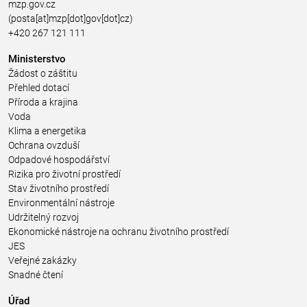
mzp.gov.cz
(posta[at]mzp[dot]gov[dot]cz)
+420 267 121 111
Ministerstvo
Žádost o záštitu
Přehled dotací
Příroda a krajina
Voda
Klima a energetika
Ochrana ovzduší
Odpadové hospodářství
Rizika pro životní prostředí
Stav životního prostředí
Environmentální nástroje
Udržitelný rozvoj
Ekonomické nástroje na ochranu životního prostředí
JES
Veřejné zakázky
Snadné čtení
Úřad