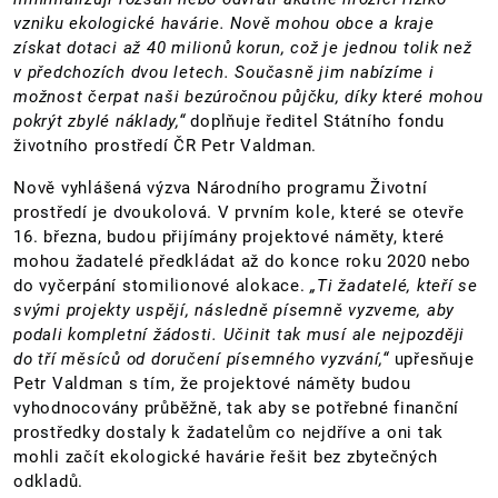
vzniku ekologické havárie. Nově mohou obce a kraje
získat dotaci až 40 milionů korun, což je jednou tolik než
v předchozích dvou letech. Současně jim nabízíme i
možnost čerpat naši bezúročnou půjčku, díky které mohou
pokrýt zbylé náklady,“
doplňuje ředitel Státního fondu
životního prostředí ČR Petr Valdman.
Nově vyhlášená výzva Národního programu Životní
prostředí je dvoukolová. V prvním kole, které se otevře
16. března, budou přijímány projektové náměty, které
mohou žadatelé předkládat až do konce roku 2020 nebo
do vyčerpání stomilionové alokace.
„Ti žadatelé, kteří se
svými projekty uspějí, následně písemně vyzveme, aby
podali kompletní žádosti. Učinit tak musí ale nejpozději
do tří měsíců od doručení písemného vyzvání,“
upřesňuje
Petr Valdman s tím, že projektové náměty budou
vyhodnocovány průběžně, tak aby se potřebné finanční
prostředky dostaly k žadatelům co nejdříve a oni tak
mohli začít ekologické havárie řešit bez zbytečných
odkladů.