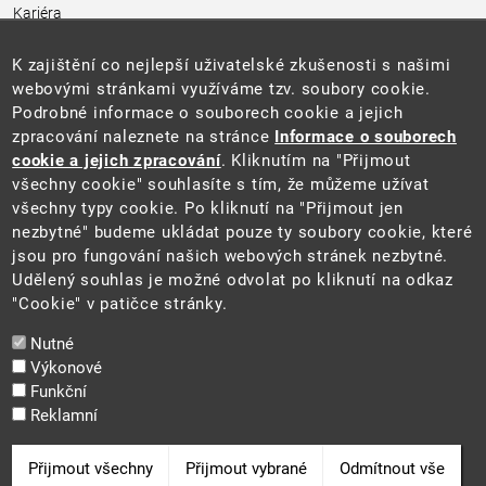
Kariéra
Úřední deska
Pro média a veřejnost
K zajištění co nejlepší uživatelské zkušenosti s našimi
Povinně zveřejňované informace
webovými stránkami využíváme tzv. soubory cookie.
Kontakty
Podrobné informace o souborech cookie a jejich
Přistupnost budovy úřadu MŽP
(PDF, 204 kB)
zpracování naleznete na stránce
Informace o souborech
cookie a jejich zpracování
. Kliknutím na "Přijmout
Web
všechny cookie" souhlasíte s tím, že můžeme užívat
Aktuality
všechny typy cookie. Po kliknutí na "Přijmout jen
Ochrana osobních údajů
nezbytné" budeme ukládat pouze ty soubory cookie, které
Prohlášení o přístupnosti
jsou pro fungování našich webových stránek nezbytné.
Zásady používání cookies
Udělený souhlas je možné odvolat po kliknutí na odkaz
Mapa webu
"Cookie" v patičce stránky.
Sociální sítě
Nutné
Výkonové
Funkční
Reklamní
2025 ©
Ministerstvo životního prostředí
Odvolat souhlas
Přijmout všechny
Přijmout vybrané
Odmítnout vše