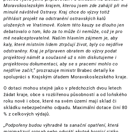
Moravskoslezským krajem, kterou jsem zde zahájil při mé
minulé návštěvě Ostravy. Kraj chce do výzvy totiž
přihlásit projekt na odstranění ostravských kalů
uložených ve Vratimově. Kolem této kauzy se dlouho jen
debatovalo o tom, kdo za to může či nemůže, což je pro
mě neakceptovatelné. Naším hlavním zájmem je, aby
kaly, které místním lidem ztrpčují život, byly co nejdříve
odstraněny. Kraj je připraven obratem do výzvy podat
projektový námět a současně už s ním diskutujeme i
projektovou dokumentaci, aby se s pracemi mohlo co
nejdříve začít,“
prozrazuje ministr Brabec detaily ke
spolupráci s Krajským úřadem Moravskoslezského kraje.
O dotaci mohou stejně jako v předchozích dvou letech
žádat kraje, obce s rozšířenou působností a od loňského
roku nově i obce, které na svém území mají sklad či
skládku nebezpečného odpadu. Maximální dotace činí 80
% z celkových výdajů.
„Podpořeny budou výhradně ta sanační opatření, která
minimalizují rozsah nebo odvrátí akutně hrozící riziko