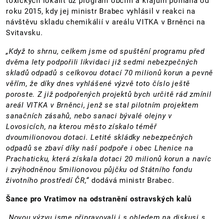
toxických lokalit už program obcím a krajům pomáhá od
roku 2015, kdy jej ministr Brabec vyhlásil v reakci na
návštěvu skladu chemikálií v areálu VITKA v Brněnci na
Svitavsku.
„Když to shrnu, celkem jsme od spuštění programu před
dvěma lety podpořili likvidaci již sedmi nebezpečných
skladů odpadů s celkovou dotací 70 milionů korun a pevně
věřím, že díky dnes vyhlášené výzvě toto číslo ještě
poroste. Z již podpořených projektů bych určitě rád zmínil
areál VITKA v Brněnci, jenž se stal pilotním projektem
sanačních zásahů, nebo sanaci bývalé olejny v
Lovosicích, na kterou město získalo téměř
dvoumilionovou dotaci. Letité skládky nebezpečných
odpadů se zbaví díky naší podpoře i obec Lhenice na
Prachaticku, která získala dotaci 20 milionů korun a navíc
i zvýhodněnou 5milionovou půjčku od Státního fondu
životního prostředí ČR,“
dodává ministr Brabec.
Šance pro Vratimov na odstranění ostravských kalů
„Novou výzvu jsme připravovali i s ohledem na diskusi s