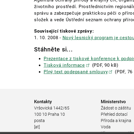
Agentura ochrany přírody a krajiny ČR
, organ
životního prostředí. Prostřednictvím regionáln
správu a zabezpečuje praktickou péči o přírod
složek a vede Ústřední seznam ochrany příro
Související tiskové zprávy:
1. 10. 2008 -
Nový lesnický program je cesto
Stáhněte si...
Prezentace z tiskové konference k podp
Tisková informace
(PDF, 90 kB)
Plný text podepsané smlouvy
(PDF, 76
Kontakty
Ministerstvo
Vršovická 1442/65
Žádost o záštitu
100 10 Praha 10
Přehled dotací
posta
Příroda a krajina
[at]
Voda
mzp.gov.cz
Klima a energetik