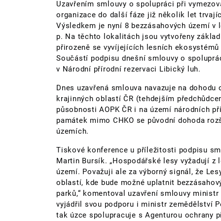
Uzavřením smlouvy o spolupráci při vymezov
organizace do další fáze již několik let trvaj
Výsledkem je nyní 8 bezzásahových území v le
p. Na těchto lokalitách jsou vytvořeny zákla
přirozeně se vyvíjejících lesních ekosystém
Součástí podpisu dnešní smlouvy o spoluprá
v Národní přírodní rezervaci Libický luh.
Dnes uzavřená smlouva navazuje na dohodu 
krajinných oblastí ČR (tehdejším předchůdce
působnosti AOPK ČR i na území národních pří
památek mimo CHKO se původní dohoda rozšiř
územích.
Tiskové konference u příležitosti podpisu sml
Martin Bursík. „Hospodářské lesy vyžadují z l
území. Považuji ale za výborný signál, že Les
oblastí, kde bude možné uplatnit bezzásahov
parků,“ komentoval uzavření smlouvy ministr
vyjádřil svou podporu i ministr zemědělství P
tak úzce spolupracuje s Agenturou ochrany p