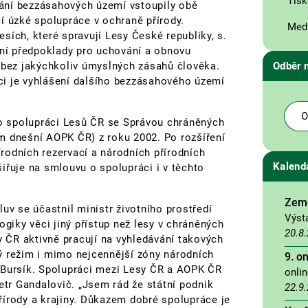
Tisk
ání bezzásahových území vstoupily obě
ící úzké spolupráce v ochraně přírody.
Medi
sích, které spravují Lesy České republiky, s.
dní předpoklady pro uchování a obnovu
ů bez jakýchkoliv úmyslných zásahů člověka.
Odběr 
ci je vyhlášení dalšího bezzásahového území
O
o spolupráci Lesů ČR se Správou chráněných
m dnešní AOPK ČR) z roku 2002. Po rozšíření
rodních rezervací a národních přírodních
Kalend
uje na smlouvu o spolupráci i v těchto
Země
uv se účastnil ministr životního prostředí
Výst
ogiky věci jiný přístup než lesy v chráněných
20.8
y ČR aktivně pracují na vyhledávání takových
ý režim i mimo nejcennější zóny národních
9. o
 Bursík. Spolupráci mezi Lesy ČR a AOPK ČR
onli
etr Gandalovič. „Jsem rád že státní podnik
22.9
řírody a krajiny. Důkazem dobré spolupráce je