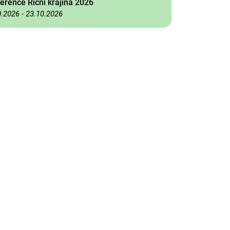
erence Říční krajina 2026
0.2026
-
23.10.2026