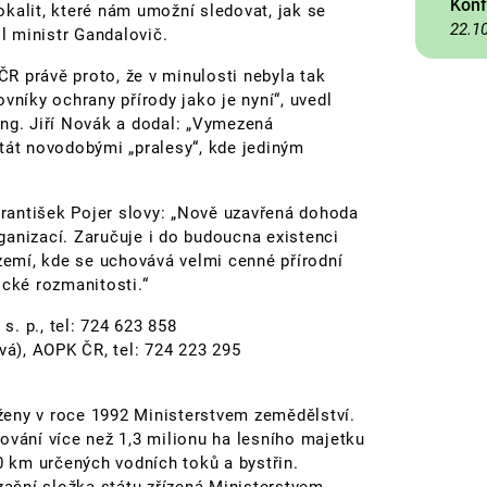
Konf
kalit, které nám umožní sledovat, jak se
22.1
il ministr Gandalovič.
R právě proto, že v minulosti nebyla tak
vníky ochrany přírody jako je nyní“, uvedl
 Ing. Jiří Novák a dodal: „Vymezená
át novodobými „pralesy“, kde jediným
rantišek Pojer slovy: „Nově uzavřená dohoda
ganizací. Zaručuje i do budoucna existenci
emí, kde se uchovává velmi cenné přírodní
ické rozmanitosti.“
 s. p., tel: 724 623 858
vá)
, AOPK ČR, tel: 724 223 295
oženy v roce 1992 Ministerstvem zemědělství.
ování více než 1,3 milionu ha lesního majetku
0 km určených vodních toků a bystřin.