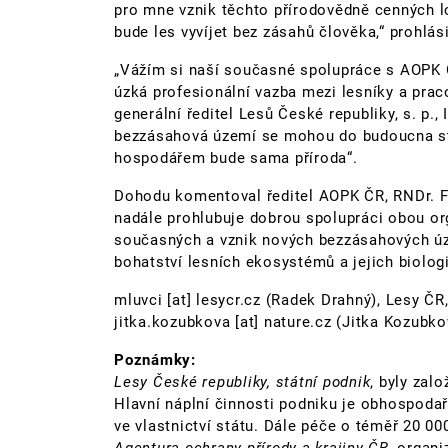
pro mne vznik těchto přírodovědně cenných lo
bude les vyvíjet bez zásahů člověka,“ prohlás
„Vážím si naší současné spolupráce s AOPK Č
úzká profesionální vazba mezi lesníky a praco
generální ředitel Lesů České republiky, s. p.,
bezzásahová území se mohou do budoucna st
hospodářem bude sama příroda“.
Dohodu komentoval ředitel AOPK ČR, RNDr. F
nadále prohlubuje dobrou spolupráci obou or
současných a vznik nových bezzásahových úz
bohatství lesních ekosystémů a jejich biolog
mluvci
[at]
lesycr.cz
(Radek Drahný)
, Lesy ČR,
jitka.kozubkova
[at]
nature.cz
(Jitka Kozubko
Poznámky:
Lesy České republiky, státní podnik
, byly zal
Hlavní náplní činnosti podniku je obhospodař
ve vlastnictví státu. Dále péče o téměř 20 00