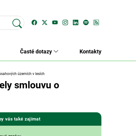
Časté dotazy
Kontakty
ásahových územích v lesích
řely smlouvu o
by vás také zajímat