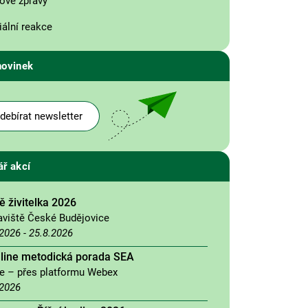
ové zprávy
ální reakce
novinek
debírat newsletter
ář akcí
 živitelka 2026
aviště České Budějovice
.2026
-
25.8.2026
nline metodická porada SEA
ne – přes platformu Webex
.2026