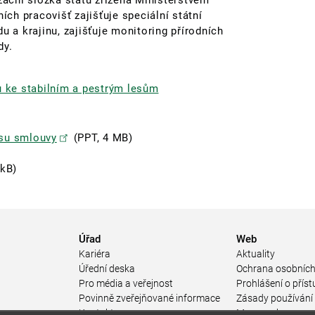
izační složka státu zřízená Ministerstvem
ích pracovišť zajišťuje speciální státní
u a krajinu, zajišťuje monitoring přírodních
dy.
u ke stabilním a pestrým lesům
isu smlouvy
(PPT, 4 MB)
 kB)
Úřad
Web
Kariéra
Aktuality
Úřední deska
Ochrana osobních
Pro média a veřejnost
Prohlášení o příst
Povinně zveřejňované informace
Zásady používání
a
Kontakty
Mapa webu