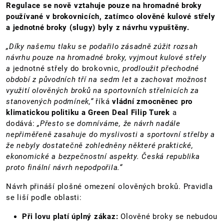
Regulace se nově vztahuje pouze na hromadné broky
používané v brokovnicích, zatímco olověné kulové střely
a jednotné broky (slugy) byly z návrhu vypuštěny.
„Díky našemu tlaku se podařilo zásadně zúžit rozsah
návrhu pouze na hromadné broky, vyjmout kulové střely
a
jednotné střely do brokovnic
, prodloužit přechodné
období z původních tří na sedm let a zachovat možnost
využití olověných broků na sportovních střelnicích za
stanovených podmínek,“
říká
vládní zmocněnec pro
klimatickou politiku a Green Deal Filip Turek
a
dodává:
„Přesto se domníváme, že návrh nadále
nepřiměřeně zasahuje do myslivosti a sportovní střelby a
že nebyly dostatečně zohledněny některé praktické,
ekonomické a bezpečnostní aspekty. Česká republika
proto finální návrh nepodpořila.“
Návrh přináší plošné omezení olověných broků. Pravidla
se liší podle oblasti:
Při lovu platí úplný zákaz:
Olověné broky se nebudou