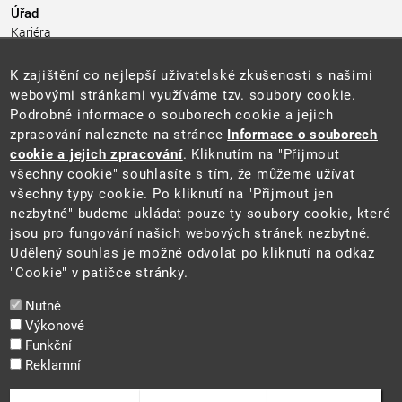
Úřad
Kariéra
Úřední deska
Pro média a veřejnost
K zajištění co nejlepší uživatelské zkušenosti s našimi
Povinně zveřejňované informace
webovými stránkami využíváme tzv. soubory cookie.
Kontakty
Podrobné informace o souborech cookie a jejich
Přistupnost budovy úřadu MŽP
(PDF, 204 kB)
zpracování naleznete na stránce
Informace o souborech
cookie a jejich zpracování
. Kliknutím na "Přijmout
Web
všechny cookie" souhlasíte s tím, že můžeme užívat
Aktuality
všechny typy cookie. Po kliknutí na "Přijmout jen
Ochrana osobních údajů
nezbytné" budeme ukládat pouze ty soubory cookie, které
Prohlášení o přístupnosti
jsou pro fungování našich webových stránek nezbytné.
Zásady používání cookies
Udělený souhlas je možné odvolat po kliknutí na odkaz
Mapa webu
"Cookie" v patičce stránky.
Sociální sítě
Nutné
Výkonové
Funkční
Reklamní
2025 ©
Ministerstvo životního prostředí
Odvolat souhlas