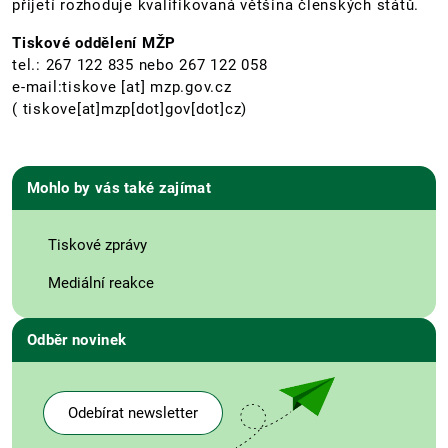
přijetí rozhoduje kvalifikovaná většina členských států.
Tiskové oddělení MŽP
tel.: 267 122 835 nebo 267 122 058
e-mail:
tiskove
[at]
mzp.gov.cz
( tiskove[at]mzp[dot]gov[dot]cz)
Mohlo by vás také zajímat
Tiskové zprávy
Mediální reakce
Odběr novinek
Odebírat newsletter