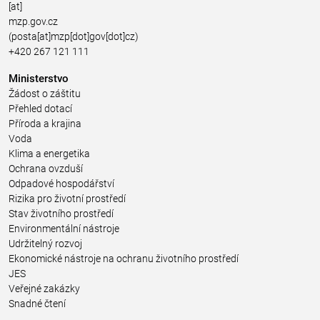
[at]
mzp.gov.cz
(posta[at]mzp[dot]gov[dot]cz)
+420 267 121 111
Ministerstvo
Žádost o záštitu
Přehled dotací
Příroda a krajina
Voda
Klima a energetika
Ochrana ovzduší
Odpadové hospodářství
Rizika pro životní prostředí
Stav životního prostředí
Environmentální nástroje
Udržitelný rozvoj
Ekonomické nástroje na ochranu životního prostředí
JES
Veřejné zakázky
Snadné čtení