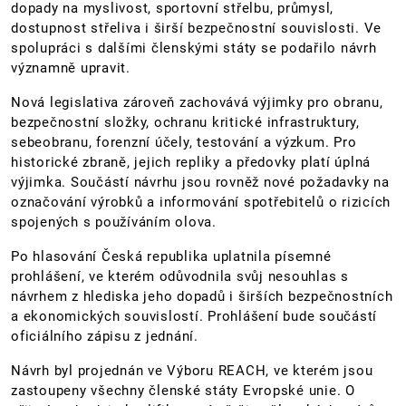
dopady na myslivost, sportovní střelbu, průmysl,
dostupnost střeliva i širší bezpečnostní souvislosti. Ve
spolupráci s dalšími členskými státy se podařilo návrh
významně upravit.
Nová legislativa zároveň zachovává výjimky pro obranu,
bezpečnostní složky, ochranu kritické infrastruktury,
sebeobranu, forenzní účely, testování a výzkum. Pro
historické zbraně, jejich repliky a předovky platí úplná
výjimka. Součástí návrhu jsou rovněž nové požadavky na
označování výrobků a informování spotřebitelů o rizicích
spojených s používáním olova.
Po hlasování Česká republika uplatnila písemné
prohlášení, ve kterém odůvodnila svůj nesouhlas s
návrhem z hlediska jeho dopadů i širších bezpečnostních
a ekonomických souvislostí. Prohlášení bude součástí
oficiálního zápisu z jednání.
Návrh byl projednán ve Výboru REACH, ve kterém jsou
zastoupeny všechny členské státy Evropské unie. O