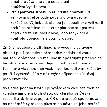
smět prodávat, nosit u sebe a ani
používat/vystřelovat.
Pro sportovní střelbu platí přísná omezení:
Při
venkovní střelbě bude použití olova obecně
zakázáno. Výjimku dostanou jen specifické velikosti
broků na střelnicích, které splní přísná opatření –
například zajistí sběr olova, jeho recyklaci a
kontrolu dopadů na životní prostředí.
Změny nezačnou platit hned, pro všechny upravené
oblasti platí sedmileté přechodné období od vstupu
nařízení v platnost. To má umožnit postupný přechod na
bezolovnaté alternativy. Jejich dostupnost, cena i
technické vlastnosti se však mezi jednotlivými způsoby
použití výrazně liší a v některých případech zůstávají
problematické.
Výsledná podoba návrhu je výsledkem více než ročního
vyjednávání členských států, do kterého se Česká
republika aktivně zapojila. ČR dlouhodobě upozorňovala
na nepřiměřený rozsah původního návrhu a jeho možné