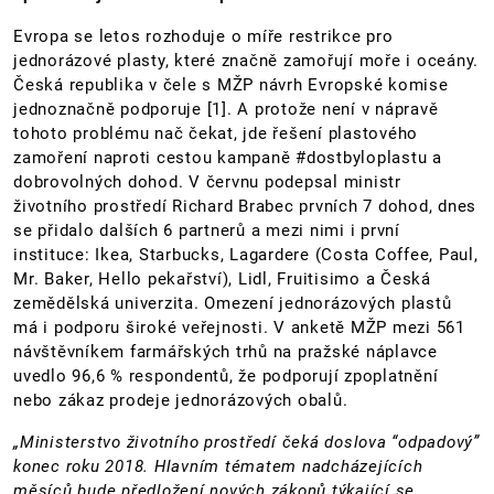
Evropa se letos rozhoduje o míře restrikce pro
jednorázové plasty, které značně zamořují moře i oceány.
Česká republika v čele s MŽP návrh Evropské komise
jednoznačně podporuje [1]. A protože není v nápravě
tohoto problému nač čekat, jde řešení plastového
zamoření naproti cestou kampaně #dostbyloplastu a
dobrovolných dohod. V červnu podepsal ministr
životního prostředí Richard Brabec prvních 7 dohod, dnes
se přidalo dalších 6 partnerů a mezi nimi i první
instituce: Ikea, Starbucks, Lagardere (Costa Coffee, Paul,
Mr. Baker, Hello pekařství), Lidl, Fruitisimo a Česká
zemědělská univerzita. Omezení jednorázových plastů
má i podporu široké veřejnosti. V anketě MŽP mezi 561
návštěvníkem farmářských trhů na pražské náplavce
uvedlo 96,6 % respondentů, že podporují zpoplatnění
nebo zákaz prodeje jednorázových obalů.
„Ministerstvo životního prostředí čeká doslova “odpadový”
konec roku 2018. Hlavním tématem nadcházejících
měsíců bude předložení nových zákonů týkající se