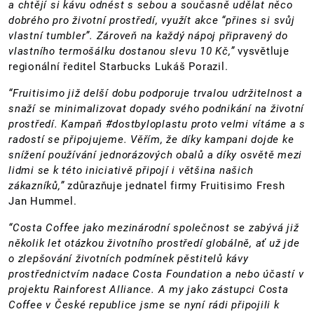
a chtějí si kávu odnést s sebou a současně udělat něco
dobrého pro životní prostředí, využít akce “přines si svůj
vlastní tumbler”. Zároveň na každý nápoj připravený do
vlastního termošálku dostanou slevu 10 Kč,”
vysvětluje
regionální ředitel Starbucks Lukáš Porazil.
“Fruitisimo již delší dobu podporuje trvalou udržitelnost a
snaží se minimalizovat dopady svého podnikání na životní
prostředí. Kampaň #dostbyloplastu proto velmi vítáme a s
radostí se připojujeme. Věřím, že díky kampani dojde ke
snížení používání jednorázových obalů a díky osvětě mezi
lidmi se k této iniciativě připojí i většina našich
zákazníků,”
zdůrazňuje jednatel firmy Fruitisimo Fresh
Jan Hummel.
“Costa Coffee jako mezinárodní společnost se zabývá již
několik let otázkou životního prostředí globálně, ať už jde
o zlepšování životních podmínek pěstitelů kávy
prostřednictvím nadace Costa Foundation a nebo účastí v
projektu Rainforest Alliance. A my jako zástupci Costa
Coffee v České republice jsme se nyní rádi připojili k