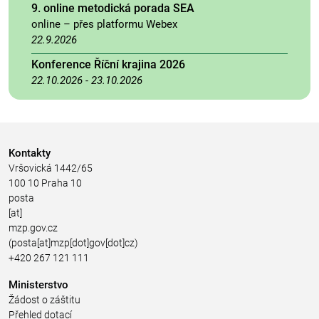
9. online metodická porada SEA
online – přes platformu Webex
22.9.2026
Konference Říční krajina 2026
22.10.2026
-
23.10.2026
Kontakty
Vršovická 1442/65
100 10 Praha 10
posta
[at]
mzp.gov.cz
(posta[at]mzp[dot]gov[dot]cz)
+420 267 121 111
Ministerstvo
Žádost o záštitu
Přehled dotací