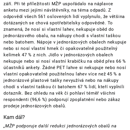
září. Při té příležitosti MŽP uspořádalo na náplavce
anketu mezi jejími návštěvníky, na téma odpadů. Z
odpovědí všech 561 oslovených lidí vyplynulo, že většina
dotázaných se chová spotřebitelsky odpovědně. To
znamená, že nosí si vlastní lahev, nekupuje oběd do
jednorázového obalu, na nákupy chodí s vlastní taškou
nebo batohem. Nápoje v jednorázových obalech nekupuje
nebo si nosí vlastní hrnek či opakovatelně použitelný
kelímek 47 % z nich. Jídlo v jednorázových obalech
nekupuje nebo si nosí vlastní krabičku na oběd přes 66 %
účastníků ankety. Žádné PET lahve si nekupuje nebo nosí
vlastní opakovatelně použitelnou lahev více než 45 % a
jednorázové plastové tašky nevyužívá nebo na nákupy
chodí s vlastní taškou či batohem 67 % lidí, kteří vyplnili
dotazník. Bez ohledu na věk či pohlaví téměř všichni
respondenti (96,6 %) podporují zpoplatnění nebo zákaz
prodeje jednorázových obalů.
Kam dál?
„MŽP podporuje další redukci jednorázových obalů na