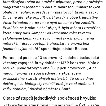
farmářských trzích na pražské náplavce, proto s pražským
magistrátem jednáme o dalším nahrazení jednorázových
obalů na náplavce, především plastových tašek a sáčků.
Chceme ale také připojit další úřady a obce k iniciativě
#dostbyloplastu a na to se nyní chceme více zaměřit.
První kdo se k nám z obcí připojil, bylo město Litoměřice,
které i díky naší kampani od letošního roku zavedlo
zálohované kelímky na svých městských akcích, a na
městském úřadu postupně přechází na provoz bez
jednorázových obalů,“
upozorňuje ministr Brabec.
Po roce od podpisu 13 dobrovolných dohod budou také
všechny zapojené firmy dokládat MŽP konkrétní čísla o
redukci jednorázových obalů v jejich provozech.
„A na
národní úrovni se soustředíme na ekoznačení
prokazatelně rozložitelných materiálů. To co se dnes
deklaruje za biologicky rozložitelné je ve skutečnosti
velký problém,“
dodává náměstek Smrž.
Citace zástupců jednotlivých společností k využití:
„Odpovědný přístup k životnímu prostředí je ČZU vlastní