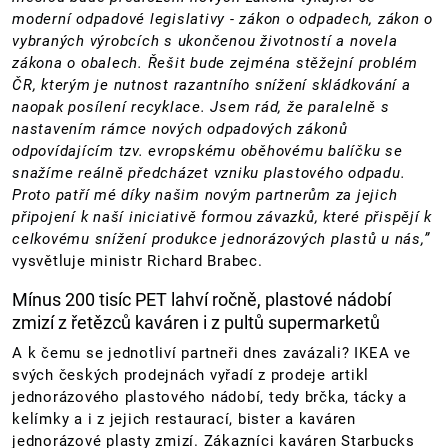
moderní odpadové legislativy - zákon o odpadech, zákon o
vybraných výrobcích s ukončenou životností a novela
zákona o obalech. Řešit bude zejména stěžejní problém
ČR, kterým je nutnost razantního snížení skládkování a
naopak posílení recyklace. Jsem rád, že paralelně s
nastavením rámce nových odpadových zákonů
odpovídajícím tzv. evropskému oběhovému balíčku se
snažíme reálně předcházet vzniku plastového odpadu.
Proto patří mé díky našim novým partnerům za jejich
připojení k naší iniciativě formou závazků, které přispějí k
celkovému snížení produkce jednorázových plastů u nás,”
vysvětluje ministr Richard Brabec.
Mínus 200 tisíc PET lahví ročně, plastové nádobí
zmizí z řetězců kaváren i z pultů supermarketů
A k čemu se jednotliví partneři dnes zavázali? IKEA ve
svých českých prodejnách vyřadí z prodeje artikl
jednorázového plastového nádobí, tedy brčka, tácky a
kelímky a i z jejich restaurací, bister a kaváren
jednorázové plasty zmizí. Zákazníci kaváren Starbucks