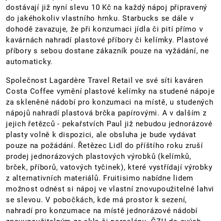
dostávají již nyní slevu 10 Kč na každý nápoj připravený
do jakéhokoliv vlastního hrnku. Starbucks se dále v
dohodě zavazuje, že při konzumaci jídla či pití přímo v
kavárnách nahradí plastové příbory či kelímky. Plastové
příbory s sebou dostane zákazník pouze na vyžádání, ne
automaticky.
Společnost Lagardère Travel Retail ve své síti kaváren
Costa Coffee vymění plastové kelímky na studené nápoje
za skleněné nádobí pro konzumaci na místě, u studených
nápojů nahradí plastová brčka papírovými. A v dalším z
jejich řetězců - pekařstvích Paul již nebudou jednorázové
plasty volně k dispozici, ale obsluha je bude vydávat
pouze na požádání. Řetězec Lidl do příštího roku zruší
prodej jednorázových plastových výrobků (kelímků,
brček, příborů, vatových tyčinek), které vystřídají výrobky
z alternativních materiálů. Fruitisimo nabídne lidem
možnost odnést si nápoj ve vlastní znovupoužitelné lahvi
se slevou. V pobočkách, kde má prostor k sezení,
nahradí pro konzumace na místě jednorázové nádobí