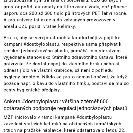
znovupoužitelným ze skla či porcelánu. ČZU do svých
prostor pořídí automaty na filtrovanou vodu, což přinese
úsporu cca 200 až 300 tisíc půllitrových PET lahví ročně.
A pro univerzitní akce a do vybraných provozoven v
areálu ČZU pořídí vratné kelímky.
Pro to, aby se veřejnost mohla komfortněji zapojit ke
kampani #dostbyloplastu, respektive sama přispívat k
redukci jednorázového plastu, pomáhá ministerstvem
vyjednané stanovisko Státního zdravotního ústavu, které
potvrzuje, že dostat nápoj do vlastního hrnku nebo si
odnést jídlo ve vlastní krabičce, už není z pohledu
hygieny problém. Nikdo se proto nemusí obávat, že když
požádá např. o kávu do vlastního hrnku, postaví se mu do
cesty hygienické předpisy.
Anketa #dostbyloplastu: většina z téměř 600
dotázaných podporuje regulaci jednorázových plastů
MŽP iniciovalo v rámci kampaně #dostbyloplastu
zavedení vratných kelímků na oblíbených farmářských
trzích na pražské náplavce, které odstartovalo letos 22.