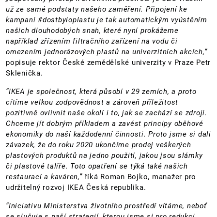
už ze samé podstaty našeho zaměření. Připojení ke
kampani #dostbyloplastu je tak automatickým vyústěním
našich dlouhodobých snah, které nyní prokážeme
například zřízením filtračního zařízení na vodu či
omezením jednorázových plastů na univerzitních akcích,“
popisuje rektor České zemědělské univerzity v Praze Petr
Sklenička.
“IKEA je společnost, která působí v 29 zemích, a proto
cítíme velkou zodpovědnost a zároveň příležitost
pozitivně ovlivnit naše okolí i to, jak se zachází se zdroji.
Chceme jít dobrým příkladem a zavést principy oběhové
ekonomiky do naší každodenní činnosti. Proto jsme si dali
závazek, že do roku 2020 ukončíme prodej veškerých
plastových produktů na jedno použití, jakou jsou slámky
či plastové talíře. Toto opatření se týká také našich
restaurací a kaváren,”
říká Roman Bojko, manažer pro
udržitelný rozvoj IKEA Česká republika.
“Iniciativu Ministerstva životního prostředí vítáme, neboť
se slučuje s naší strategií, kterou jsme si pro redukci