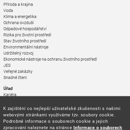
Příroda a krajina
Voda
Klima a energetika
Ochrana ovzduší
Odpadové hospodářství
Rizika pro životní prostředí
Stav životního prostředí
Environmentální nástroje
Udržitelný rozvoj
Ekonomické nástroje na ochranu životního prostředí
JES
Veřejné zakázky
Snadné čtení
Úřad
Kariéra
Úřední deska
Pro média a veřejnost
K zajištění co nejlepší uživatelské zkušenosti s našimi
Povinně zveřejňované informace
webovými stránkami využíváme tzv. soubory cookie.
Kontakty
Podrobné informace o souborech cookie a jejich
Přistupnost budovy úřadu MŽP
(PDF, 204 kB)
zpracování naleznete na stránce
Informace o souborech