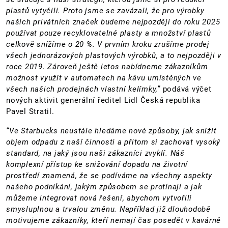
plastů vytyčili. Proto jsme se zavázali, že pro výrobky
našich privátních značek budeme nejpozději do roku 2025
používat pouze recyklovatelné plasty a množství plastů
celkově snížíme o 20 %. V prvním kroku zrušíme prodej
všech jednorázových plastových výrobků, a to nejpozději v
roce 2019. Zároveň ještě letos nabídneme zákazníkům
možnost využít v automatech na kávu umístěných ve
všech našich prodejnách vlastní kelímky,”
podává výčet
nových aktivit generální ředitel Lidl Česká republika
Pavel Stratil.
“Ve Starbucks neustále hledáme nové způsoby, jak snížit
objem odpadu z naší činnosti a přitom si zachovat vysoký
standard, na jaký jsou naši zákazníci zvyklí. Náš
komplexní přístup ke snižování dopadu na životní
prostředí znamená, že se podíváme na všechny aspekty
našeho podnikání, jakým způsobem se protínají a jak
můžeme integrovat nová řešení, abychom vytvořili
smysluplnou a trvalou změnu. Například již dlouhodobě
motivujeme zákazníky, kteří nemají čas posedět v kavárně