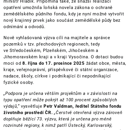
ministr Hladík. Připomíná také, že snazší realizaci
opatření umožnila loňská novela zákona o ochraně
zemědělského půdního fondu, kdy je nyní možné vytvořit
nový krajinný prvek jako součást zemědělské půdy bez
odnímání a odvodů.
Nově vyhlašovaná výzva cílí na majitele a správce
pozemků v tzv. přechodových regionech, tedy
ve Středočeském, Plzeňském, Jihočeském a
Jihomoravském kraji a v kraji Vysočina. O dotaci budou
moci od
8. října do 17. prosince 2025
žádat obce, města,
kraje, veřejnoprávní, příspěvkové či státní organizace,
nadace, školy, církve i podnikající či nepodnikající
fyzické osoby.
„Podpora je určena větším projektům a v závislosti na
typu opatření může pokrýt až 100 procent způsobilých
výdajů,“
vysvětluje
Petr Valdman,
ředitel Státního fondu
životního prostředí ČR.
„Čerstvě otevřená výzva zároveň
doplňuje běžící 73. výzvu, která je určena pro méně
rozvinuté regiony, k nimž patří Ústecký, Karlovarský,