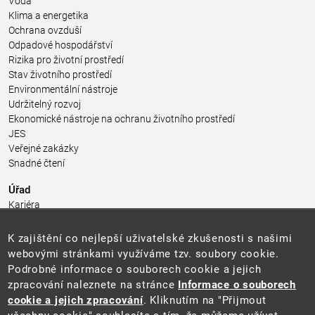
Voda
Klima a energetika
Ochrana ovzduší
Odpadové hospodářství
Rizika pro životní prostředí
Stav životního prostředí
Environmentální nástroje
Udržitelný rozvoj
Ekonomické nástroje na ochranu životního prostředí
JES
Veřejné zakázky
Snadné čtení
Úřad
Kariéra
Úřední deska
Pro média a veřejnost
K zajištění co nejlepší uživatelské zkušenosti s našimi
Povinně zveřejňované informace
webovými stránkami využíváme tzv. soubory cookie.
Kontakty
Podrobné informace o souborech cookie a jejich
Přistupnost budovy úřadu MŽP
(PDF, 204 kB)
zpracování naleznete na stránce
Informace o souborech
cookie a jejich zpracování
. Kliknutím na "Přijmout
Web