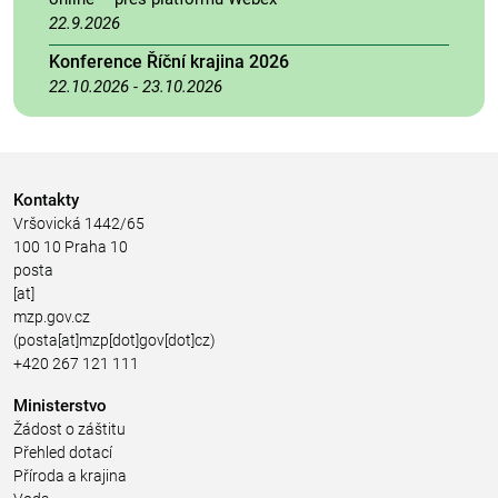
22.9.2026
Konference Říční krajina 2026
22.10.2026
-
23.10.2026
Kontakty
Vršovická 1442/65
100 10 Praha 10
posta
[at]
mzp.gov.cz
(posta[at]mzp[dot]gov[dot]cz)
+420 267 121 111
Ministerstvo
Žádost o záštitu
Přehled dotací
Příroda a krajina