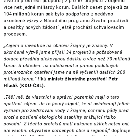
Životní prostředí podporu již pro 67 projektů v objemu
více než jedné miliardy korun. Dalších deset projektů za
104 milionů korun pak bylo podpořeno z nedávno
ukončené výzvy z Národního programu Životní prostředí
a desítky nových žádostí ještě prochází schvalovacím
procesem.
„Zájem o investice na obnovu krajiny je značný. V
ukončené výzvě jsme přijali 34 projektů a požadovaná
dotace přesáhla alokovanou částku o více než 70 milionů
korun. S ohledem na naléhavost a přínos podobných
protierozních opatření jsme na ně vyčlenili dalších 200
milionů korun,“
říká
ministr životního prostředí Petr
Hladík (KDU-ČSL).
„Těší mě, že vlastníci a správci pozemků mají o tato
opatření zájem. Je to jasný signál, že si uvědomují jejich
význam pro zadržování vody v krajině, ochranu půdy před
erozí a posílení ekologické stability snižující riziko
povodní. Z těchto projektů mají nakonec užitek nejen oni,
ale všichni obyvatelé dotčených obcí a regionů,“
doplňuje