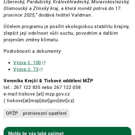
Liberecký, Pardubický, Královéhradecký, Moravskoslezský,
Olomoucký a Zlínský kraj, a která rovněž potrvá do 17.
prosince 2025,“
dodává ředitel Valdman.
Účelem programu je posílit ekologickou stabilitu krajiny,
zlepšit její odolnost vůči suchu, povodním a dalším
projevům změny klimatu.
Podrobnosti a dokumenty:
Výzva č. 100
Výzva č. 73
Veronika Krejčí & Tiskové oddělení MŽP
tel.: 267 122 835 nebo 267 122 058
e-mail:
tiskove
[at]
mzp.gov.cz
( tiskove[at]mzp[dot]gov[dot]cz)
OPŽP
protierozní opatření
Mohlo by vás také zajímat