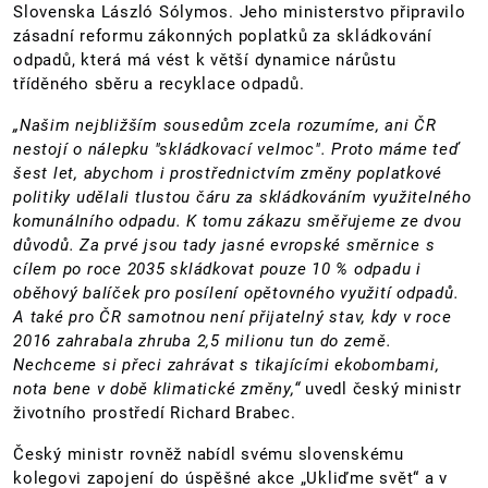
Slovenska László Sólymos. Jeho ministerstvo připravilo
zásadní reformu zákonných poplatků za skládkování
odpadů, která má vést k větší dynamice nárůstu
tříděného sběru a recyklace odpadů.
„Našim nejbližším sousedům zcela rozumíme, ani ČR
nestojí o nálepku "skládkovací velmoc". Proto máme teď
šest let, abychom i prostřednictvím změny poplatkové
politiky udělali tlustou čáru za skládkováním využitelného
komunálního odpadu. K tomu zákazu směřujeme ze dvou
důvodů. Za prvé jsou tady jasné evropské směrnice s
cílem po roce 2035 skládkovat pouze 10 % odpadu i
oběhový balíček pro posílení opětovného využití odpadů.
A také pro ČR samotnou není přijatelný stav, kdy v roce
2016 zahrabala zhruba 2,5 milionu tun do země.
Nechceme si přeci zahrávat s tikajícími ekobombami,
nota bene v době klimatické změny,“
uvedl český ministr
životního prostředí Richard Brabec.
Český ministr rovněž nabídl svému slovenskému
kolegovi zapojení do úspěšné akce „Ukliďme svět“ a v