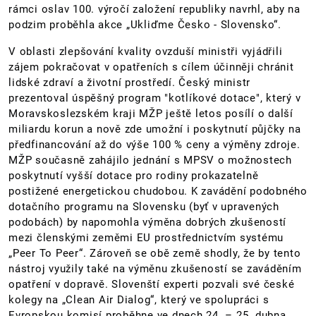
rámci oslav 100. výročí založení republiky navrhl, aby na
podzim proběhla akce „Ukliďme Česko - Slovensko“.
V oblasti zlepšování kvality ovzduší ministři vyjádřili
zájem pokračovat v opatřeních s cílem účinněji chránit
lidské zdraví a životní prostředí. Český ministr
prezentoval úspěšný program "kotlíkové dotace", který v
Moravskoslezském kraji MŽP ještě letos posílí o další
miliardu korun a nově zde umožní i poskytnutí půjčky na
předfinancování až do výše 100 % ceny a výměny zdroje.
MŽP současně zahájilo jednání s MPSV o možnostech
poskytnutí vyšší dotace pro rodiny prokazatelně
postižené energetickou chudobou. K zavádění podobného
dotačního programu na Slovensku (byť v upravených
podobách) by napomohla výměna dobrých zkušeností
mezi členskými zeměmi EU prostřednictvím systému
„Peer To Peer“. Zároveň se obě země shodly, že by tento
nástroj využily také na výměnu zkušeností se zaváděním
opatření v dopravě. Slovenští experti pozvali své české
kolegy na „Clean Air Dialog“, který ve spolupráci s
Evropskou komisí proběhne ve dnech 24. – 25. dubna