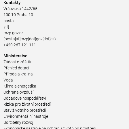
Kontakty
Vršovická 1442/65
100 10 Praha 10
posta
[at]
mzp.gov.cz
(posta[at]mzp[dot]gov[dot]cz)
+420 267 121 111
Ministerstvo
Žádost o záštitu
Přehled dotací
Příroda a krajina
Voda
Klima a energetika
Ochrana ovzduší
Odpadové hospodářství
Rizika pro životní prostředí
Stav životního prostředí
Environmentální nástroje
Udržitelný rozvoj
Ekonomické nástroje na ochranu životního prostředí