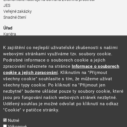
JES
Veřejné zakázky
Snadné čtení
Úřad
Kariéra
Úřední deska
Pro média a veřejnost
K zajištění co nejlepší uživatelské zkušenosti s našimi
Povinně zveřejňované informace
webovými stránkami využíváme tzv. soubory cookie.
Kontakty
Podrobné informace o souborech cookie a jejich
Přistupnost budovy úřadu MŽP
(PDF, 204 kB)
zpracování naleznete na stránce
Informace o souborech
cookie a jejich zpracování
. Kliknutím na "Přijmout
Web
všechny cookie" souhlasíte s tím, že můžeme užívat
Aktuality
všechny typy cookie. Po kliknutí na "Přijmout jen
Ochrana osobních údajů
nezbytné" budeme ukládat pouze ty soubory cookie, které
Prohlášení o přístupnosti
jsou pro fungování našich webových stránek nezbytné.
Zásady používání cookies
Udělený souhlas je možné odvolat po kliknutí na odkaz
Mapa webu
"Cookie" v patičce stránky.
Sociální sítě
Nutné
Výkonové