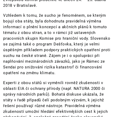
2018 v Bratislavě.
Vzhledem k tomu, že sucho je fenoménem, se kterým
bojují oba státy, byla dohodnuta pravidelná výměna
informací o plnění koncepcí a akčních plánů k tomuto
tématu z obou stran, a to v rámci již ustavených
pracovních skupin Komise pro hraniční vody. Slovensko
se zajímá také o program Dešťovka, který je velmi
úspěšným příkladem podpory praktických opatření proti
suchu na české straně. Zájem je i o spolupráci při
naplňování mezinárodních závazků, jako je Rámec ze
Sendai pro snižování rizika katastrof či financování
opatření na změnu klimatu.
Experti z obou států si vyměnili rovněž zkušenosti v
oblasti EIA či ochrany přírody (např. NATURA 2000 či
správy národních parků). Bohatá diskuse ukázala, že
státy v řadě případů čelí podobným výzvám, k jejichž
řešení používají různé nástroje. Pravidelná výměna
zkušeností umožní hledání efektivnějších cest k jejich