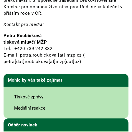
překonávání. 3. společné zasedání česko-slovenské
Komise pro ochranu životního prostředí se uskuteční v
příštím roce v ČR.
Kontakt pro média:
Petra Roubíčková
tisková mluvčí MŽP
Tel.: +420 739 242 382
E-mail:
petra.roubickova
[at]
mzp.cz
(
petra[dot]roubickova[at]mzp[dot]cz)
Mohlo by vás také zajímat
Tiskové zprávy
Mediální reakce
Odběr novinek