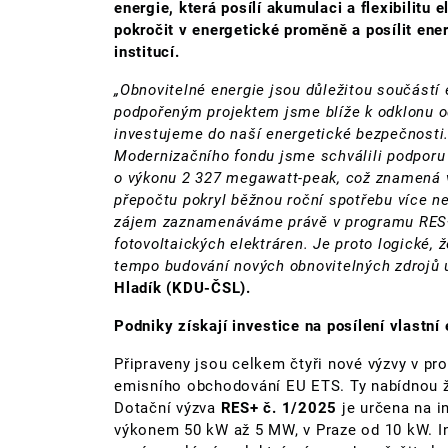
energie, která posílí akumulaci a flexibilitu
pokročit v energetické proměně a posílit en
institucí.
„Obnovitelné energie jsou důležitou součástí
podpořeným projektem jsme blíže k odklonu od
investujeme do naší energetické bezpečnosti.
Modernizačního fondu jsme schválili podporu 
o výkonu 2 327 megawatt-peak, což znamená vý
přepočtu pokryl běžnou roční spotřebu více ne
zájem zaznamenáváme právě v programu RES+, 
fotovoltaických elektráren. Je proto logické, 
tempo budování nových obnovitelných zdrojů u
Hladík (KDU-ČSL).
Podniky získají investice na posílení vlastní
Připraveny jsou celkem čtyři nové výzvy v 
emisního obchodování EU ETS. Ty nabídnou 
Dotační výzva
RES+ č. 1/2025
je určena na i
výkonem 50 kW až 5 MW, v Praze od 10 kW. Inv