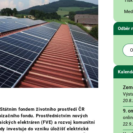
Tisk
Medi
Odběr 
O
Kalend
Země
Výst
20.8
 Státním fondem životního prostředí ČR
9. o
rnizačního fondu. Prostřednictvím nových
onli
aických elektráren (FVE) a rozvoj komunitní
22.9
rdy investuje do vzniku úložišť elektrické