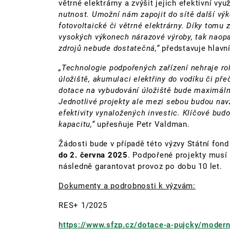
větrné elektrárny a zvýšit jejich efektivní využi
nutnost. Umožní nám zapojit do sítě další výk
fotovoltaické či větrné elektrárny. Díky tomu z
vysokých výkonech nárazové výroby, tak naopa
zdrojů nebude dostatečná,“
představuje hlavní
„Technologie podpořených zařízení nehraje rol
úložiště, akumulaci elektřiny do vodíku či př
dotace na vybudování úložiště bude maximálně
Jednotlivé projekty ale mezi sebou budou navz
efektivity vynaložených investic. Klíčové bu
kapacitu,“
upřesňuje Petr Valdman.
Žádosti bude v případě této výzvy Státní fond
do 2. června 2025
. Podpořené projekty musí 
následně garantovat provoz po dobu 10 let.
Dokumenty a podrobnosti k výzvám:
RES+ 1/2025
https://www.sfzp.cz/dotace-a-pujcky/modern