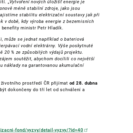
tí. „
Vytvoření nových úložišť energie je
onově méně stabilní zdroje, jako jsou
ajistíme stabilitu elektrizační soustavy jak při
k v době, kdy výroba energie z bezemisních
 benefity ministr Petr Hladík.
i, může se jednat například o bateriová
ečerpávací vodní elektrárny. Výše poskytnuté
 20 % ze způsobilých výdajů projektu.
ájem soutěžit, abychom docílili co největší
dou náklady na garantovanou akumulační
 životního prostředí ČR přijímat
od 28. dubna
být dokončeny do tří let od schválení a
izacni-fond/vyzvy/detail-vyzvy/?id=40