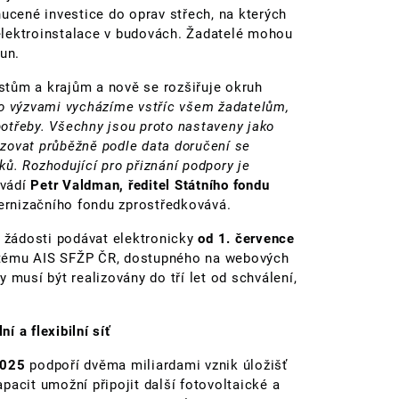
nucené investice do oprav střech, na kterých
elektroinstalace v budovách. Žadatelé mohou
un.
tům a krajům a nově se rozšiřuje okruh
o výzvami vycházíme vstříc všem žadatelům,
 potřeby. Všechny jsou proto nastaveny jako
zovat průběžně podle data doručení se
ů. Rozhodující pro přiznání podpory je
uvádí
Petr Valdman, ředitel Státního fondu
dernizačního fondu zprostředkovává.
u žádosti podávat elektronicky
od 1. července
tému AIS SFŽP ČR, dostupného na webových
 musí být realizovány do tří let od schválení,
í a flexibilní síť
2025
podpoří dvěma miliardami vznik úložišť
pacit umožní připojit další fotovoltaické a