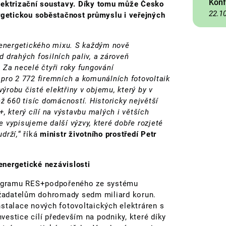
Konf
 elektrizační soustavy. Díky tomu může Česko
22.1
ergetickou soběstačnost průmyslu i veřejných
 energetického mixu. S každým nově
 drahých fosilních paliv, a zároveň
 Za necelé čtyři roky fungování
pro 2 772 firemních a komunálních fotovoltaik
robu čisté elektřiny v objemu, který by v
ž 660 tisíc domácností. Historicky největší
který cílí na výstavbu malých i větších
že vypisujeme další výzvy, které dobře rozjeté
drží,
“ říká
ministr životního prostředí Petr
 energetické nezávislosti
programu RES+podpořeného ze systému
žadatelům dohromady sedm miliard korun.
nstalace nových fotovoltaických elektráren s
estice cílí především na podniky, které díky