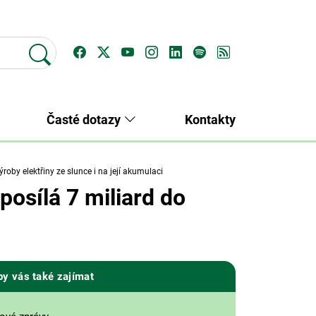
Časté dotazy
Kontakty
roby elektřiny ze slunce i na její akumulaci
posílá 7 miliard do
by vás také zajímat