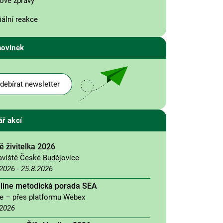
ové zprávy
ální reakce
novinek
debírat newsletter
ář akcí
 živitelka 2026
aviště České Budějovice
.2026
-
25.8.2026
nline metodická porada SEA
ne – přes platformu Webex
.2026