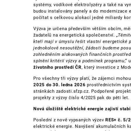
systémy, vodíkové elektrolyzéry a také na vy
budou instalovány panely a do modernizace 
počítat s celkovou alokací jedné miliardy kor
Výzva je určena především větším obcím, měs
žadatelů na energetická společenství.
„Těmit
kteří mají v úmyslu řešit vlastní energetické
jednokolové nesoutěžní, žádosti budeme posu
zohledněním alokovaných finančních prostředk
splnění kritérií výzvy a podmínek programu
,“ 
životního prostředí ČR
, který investice z Mo
Pro všechny tři výzvy platí, že zájemci moho
2025 do 30. ledna 2026
prostřednictvím sys
stránkách zadosti.sfzp.cz. Podpořené projekty
projekty z výzvy číslo 4/2025 pak do pěti let.
Nová úložiště elektrické energie zajistí stabiln
Poslední z nově vypsaných výzev
RES+ č. 5/
elektrické energie. Navýšení akumulačních ka