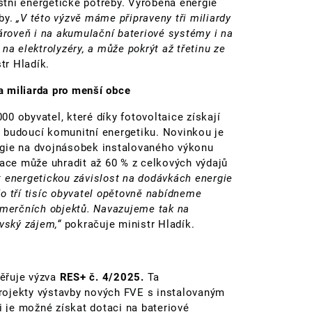
tní energetické potřeby. Vyrobená energie
by.
„V této výzvě máme připraveny tři miliardy
zároveň i na akumulační bateriové systémy i na
na elektrolyzéry, a může pokrýt až třetinu ze
tr Hladík.
na miliarda pro menší obce
0 obyvatel, které díky fotovoltaice získají
na budoucí komunitní energetiku. Novinkou je
rgie na dvojnásobek instalovaného výkonu
tace může uhradit až 60 % z celkových výdajů
it energetickou závislost na dodávkách energie
o tří tisíc obyvatel opětovně nabídneme
omerčních objektů. Navazujeme tak na
vský zájem,“
pokračuje ministr Hladík.
ěřuje výzva
RES+ č. 4/2025.
Ta
rojekty výstavby nových FVE s instalovaným
je možné získat dotaci na bateriové