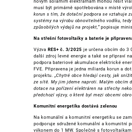
novým solárním elektrárnám mohou řešit vlas
musí být primárně spotřebována v místě výro
korun s tím, že dotační podpora se vztahuje 
systémy na výrobu obnovitelného vodíku, tedy 
způsobilých výdajů na projekt,“
popisuje minis
Na střešní fotovoltaiky a baterie je připrave
Výzva
RES+ č. 3/2025
je určena obcím do 3 00
další zdroj levné energie a také se připraví 
podpora bateriové akumulace elektrické ene
FVE. Připravena je jedna miliarda korun a do
projektu.
„Chytré obce hledají cesty, jak sníž
ze sítě. My jim jdeme naproti. Malým obcím d
dotace na pořízení elektráren na střechy nek
předchozí výzvy, o které byl mezi obcemi obro
Komunitní energetika dostává zelenou
Na komunální a komunitní energetiku se zam
podporuje
sdružené komunální a komunitní p
výkonem do 1 MW. Společně s fotovoltaikami 