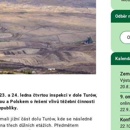
Odběr 
O
Kalend
Země
Výst
20.8
3. a 24. ledna čtvrtou inspekci v dole Turów,
9. o
u a Polskem o řešení vlivů těžební činnosti
onli
publiky.
22.9
ali jižní část dolu Turów, kde se následně
Konf
 na třech důlních etážích. Předmětem
22.1