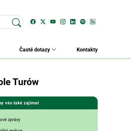
Časté dotazy
Kontakty
dole Turów
by vás také zajímat
ové zprávy
ální reakce