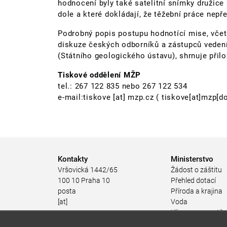
hodnocení byly také satelitní snímky družice 
dole a které dokládají, že těžební práce nep
Podrobný popis postupu hodnotící mise, včet
diskuze českých odborníků a zástupců veden
(Státního geologického ústavu), shrnuje přil
Tiskové oddělení MŽP
tel.: 267 122 835 nebo 267 122 534
e-mail:
tiskove
[at]
mzp.cz
( tiskove[at]mzp[do
Kontakty
Ministerstvo
Vršovická 1442/65
Žádost o záštitu
100 10 Praha 10
Přehled dotací
posta
Příroda a krajina
[at]
Voda
mzp.gov.cz
Klima a energetik
(posta[at]mzp[dot]gov[dot]cz)
Ochrana ovzduší