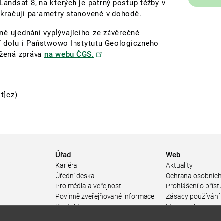
Landsat 8, na kterých je patrný postup těžby v
řekračují parametry stanovené v dohodě.
ně ujednání vyplývajícího ze závěrečné
í dolu i Państwowo Instytutu Geologiczneho
ožená zpráva
na webu ČGS.
t]cz)
Úřad
Web
Kariéra
Aktuality
Úřední deska
Ochrana osobních
Pro média a veřejnost
Prohlášení o příst
Povinně zveřejňované informace
Zásady používání
a
Kontakty
Mapa webu
Přistupnost budovy úřadu MŽP