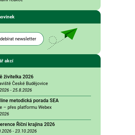
novinek
debírat newsletter
ář akcí
 živitelka 2026
aviště České Budějovice
.2026
-
25.8.2026
nline metodická porada SEA
ne – přes platformu Webex
.2026
erence Říční krajina 2026
0.2026
-
23.10.2026