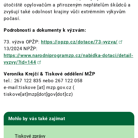
útočiště opylovačům a přirozeným nepřátelům škůdců a
zvyšují také odolnost krajiny vůči extrémním výkyvům
počasí.
Podrobnosti a dokumenty k výzvám:
73. výzva OPŽP:
https://opzp.cz/dotace/73-vyzva/
13/2024 NPŽP:
https://www.narodniprogramzp.cz/nabidka-dotaci/detail-
vyzvy/?id=144
Veronika Krejčí & Tiskové oddělení MŽP
tel.: 267 122 835 nebo 267 122 058
e-mail:
tiskove
[at]
mzp.gov.cz
(
tiskove[at]mzp[dot]gov[dot]cz)
Mohlo by vás také zajímat
Tiskové zprávy