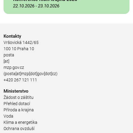
22.10.2026
-
23.10.2026
Kontakty
Vršovická 1442/65
100 10 Praha 10
posta
[at]
mzp.gov.cz
(posta[at]mzp[dot]gov[dot]cz)
+420 267 121 111
Ministerstvo
Žádost o záštitu
Přehled dotací
Příroda a krajina
Voda
Klima a energetika
Ochrana ovzduší