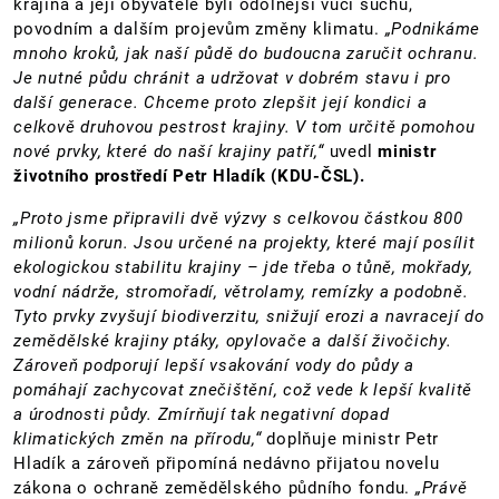
krajina a její obyvatelé byli odolnější vůči suchu,
povodním a dalším projevům změny klimatu.
„Podnikáme
mnoho kroků, jak naší půdě do budoucna zaručit ochranu.
Je nutné půdu chránit a udržovat v dobrém stavu i pro
další generace. Chceme proto zlepšit její kondici a
celkově druhovou pestrost krajiny. V tom určitě pomohou
nové prvky, které do naší krajiny patří,“
uvedl
ministr
životního prostředí Petr Hladík (KDU-ČSL).
„Proto jsme připravili dvě výzvy s celkovou částkou 800
milionů korun. Jsou určené na projekty, které mají posílit
ekologickou stabilitu krajiny – jde třeba o tůně, mokřady,
vodní nádrže, stromořadí, větrolamy, remízky a podobně.
Tyto prvky zvyšují biodiverzitu, snižují erozi a navracejí do
zemědělské krajiny ptáky, opylovače a další živočichy.
Zároveň podporují lepší vsakování vody do půdy a
pomáhají zachycovat znečištění, což vede k lepší kvalitě
a úrodnosti půdy. Zmírňují tak negativní dopad
klimatických změn na přírodu,“
doplňuje ministr Petr
Hladík a zároveň připomíná nedávno přijatou novelu
zákona o ochraně zemědělského půdního fondu.
„Právě