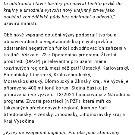
ta odstranila hlavní bariéry pro návrat těchto prvků do
krajiny a umožnila vytvořit nový krajinný prvek jako
součást zemědělské půdy bez odnímání a odvodů,“
uzavírá ministr.
Obě nově vypsané dotační výzvy podporují tvorbu a
obnovu vodních a vegetačních krajinných prvků a
odstranění negativních funkcí odvodňovacích zařízení v
krajině. Výzva č. 73 z Operačního programu Životní
prostředí (OPŽP) je relevantní pro území méně
rozvinutých regionů, mezi něž patří Ústecký, Karlovarský,
Pardubický, Liberecký, Královéhradecký,
Moravskoslezský, Olomoucký a Zlínský kraj. Ve výzvě je
připraveno 400 milionů korun. Stejná částka je
připravena i ve výzvě č. 13/2024 financované z Národního
programu Životní prostředí (NPŽP), která míří do
takzvaných přechodových regionů, kam se řadí
Středočeský, Plzeňský, Jihočeský, Jihomoravský kraj a
Kraj Vysočina.
„Výzvy se vzájemně doplňují. Pro obě jsou stanoveny