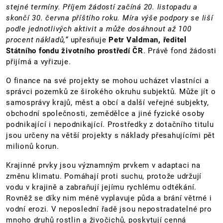
stejné termíny. Příjem žádostí začíná 20. listopadu a
skončí 30. června příštího roku. Míra výše podpory se liší
podle jednotlivých aktivit a může dosáhnout až 100
procent nákladů,“
upřesňuje
Petr Valdman, ředitel
Státního fondu životního prostředí ČR
. Právě fond žádosti
přijímá a vyřizuje.
O finance na své projekty se mohou ucházet vlastníci a
správci pozemků ze širokého okruhu subjektů. Může jít o
samosprávy krajů, měst a obcí a další veřejné subjekty,
obchodní společnosti, zemědělce a jiné fyzické osoby
podnikající i nepodnikající. Prostředky z dotačního titulu
jsou určeny na větší projekty s náklady přesahujícími pět
milionů korun.
Krajinné prvky jsou významným prvkem v adaptaci na
změnu klimatu. Pomáhají proti suchu, protože udržují
vodu v krajině a zabraňují jejímu rychlému odtékání.
Rovněž se díky nim méně vyplavuje půda a brání větrné i
vodní erozi. V neposlední řadě jsou nepostradatelné pro
mnoho druhů rostlin a živočichů, poskytují cenná