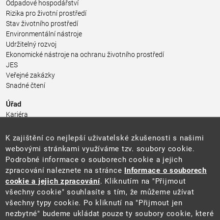
Odpadové hospodářství
Rizika pro životní prostředí
Stav životního prostředí
Environmentální nástroje
Udržitelný rozvoj
Ekonomické nástroje na ochranu životního prostředí
JES
Veřejné zakázky
Snadné čtení
Úřad
Kariéra
Úřední deska
Pro média a veřejnost
K zajištění co nejlepší uživatelské zkušenosti s našimi
Povinně zveřejňované informace
webovými stránkami využíváme tzv. soubory cookie.
Kontakty
Podrobné informace o souborech cookie a jejich
Přistupnost budovy úřadu MŽP
(PDF, 204 kB)
zpracování naleznete na stránce
Informace o souborech
cookie a jejich zpracování
. Kliknutím na "Přijmout
Web
všechny cookie" souhlasíte s tím, že můžeme užívat
Aktuality
všechny typy cookie. Po kliknutí na "Přijmout jen
Ochrana osobních údajů
nezbytné" budeme ukládat pouze ty soubory cookie, které
Prohlášení o přístupnosti