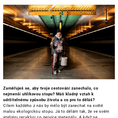
Zaměřuješ se, aby tvoje cestování zanechalo, co
nejmenší uhlíkovou stopu? Máš kladný vztah k
udržitelnému způsobu života a co pro to děláš?
Cílem každého z nás by mělo být zanechat na světě
malou ekologickou stopu. Já to dělám tak, že ve svém
ateliéru recykluji co nejvíce materiálu. A když se