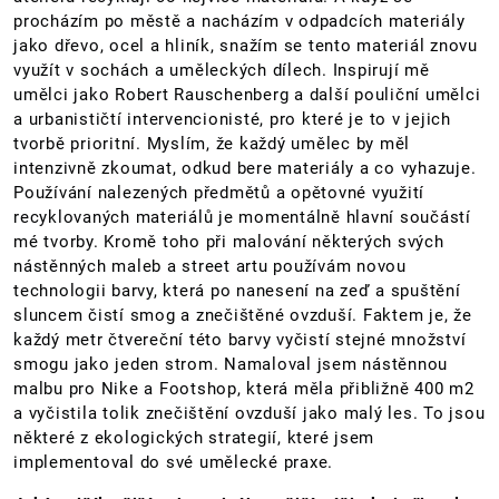
procházím po městě a nacházím v odpadcích materiály
jako dřevo, ocel a hliník, snažím se tento materiál znovu
využít v sochách a uměleckých dílech. Inspirují mě
umělci jako Robert Rauschenberg a další pouliční umělci
a urbanističtí intervencionisté, pro které je to v jejich
tvorbě prioritní. Myslím, že každý umělec by měl
intenzivně zkoumat, odkud bere materiály a co vyhazuje.
Používání nalezených předmětů a opětovné využití
recyklovaných materiálů je momentálně hlavní součástí
mé tvorby. Kromě toho při malování některých svých
nástěnných maleb a street artu používám novou
technologii barvy, která po nanesení na zeď a spuštění
sluncem čistí smog a znečištěné ovzduší. Faktem je, že
každý metr čtvereční této barvy vyčistí stejné množství
smogu jako jeden strom. Namaloval jsem nástěnnou
malbu pro Nike a Footshop, která měla přibližně 400 m2
a vyčistila tolik znečištění ovzduší jako malý les. To jsou
některé z ekologických strategií, které jsem
implementoval do své umělecké praxe.