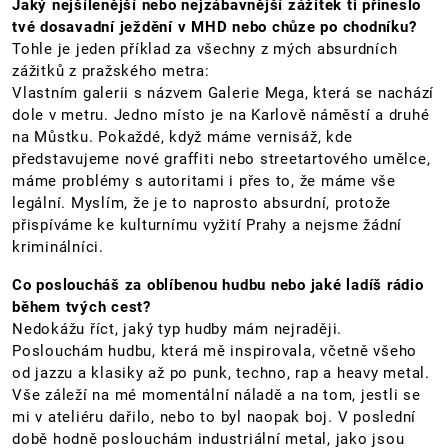
Jaký nejšílenější nebo nejzábavnější zážitek ti přineslo
tvé dosavadní ježdění v MHD nebo chůze po chodníku?
Tohle je jeden příklad za všechny z mých absurdních
zážitků z pražského metra:
Vlastním galerii s názvem Galerie Mega, která se nachází
dole v metru. Jedno místo je na Karlově náměstí a druhé
na Můstku. Pokaždé, když máme vernisáž, kde
představujeme nové graffiti nebo streetartového umělce,
máme problémy s autoritami i přes to, že máme vše
legální. Myslím, že je to naprosto absurdní, protože
přispíváme ke kulturnímu vyžití Prahy a nejsme žádní
kriminálníci.
Co posloucháš za oblíbenou hudbu nebo jaké ladíš rádio
během tvých cest?
Nedokážu říct, jaký typ hudby mám nejraději.
Poslouchám hudbu, která mě inspirovala, včetně všeho
od jazzu a klasiky až po punk, techno, rap a heavy metal.
Vše záleží na mé momentální náladě a na tom, jestli se
mi v ateliéru dařilo, nebo to byl naopak boj. V poslední
době hodně poslouchám industriální metal, jako jsou