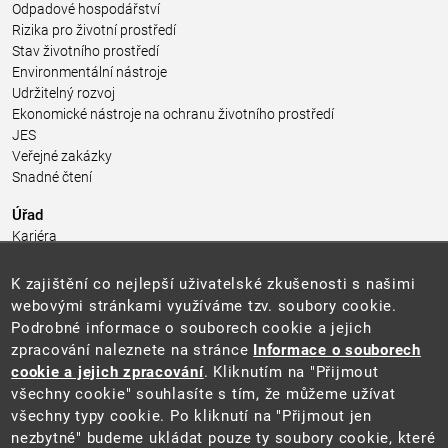
Odpadové hospodářství
Rizika pro životní prostředí
Stav životního prostředí
Environmentální nástroje
Udržitelný rozvoj
Ekonomické nástroje na ochranu životního prostředí
JES
Veřejné zakázky
Snadné čtení
Úřad
Kariéra
Úřední deska
Pro média a veřejnost
K zajištění co nejlepší uživatelské zkušenosti s našimi
Povinně zveřejňované informace
webovými stránkami využíváme tzv. soubory cookie.
Kontakty
Podrobné informace o souborech cookie a jejich
Přistupnost budovy úřadu MŽP
(PDF, 204 kB)
zpracování naleznete na stránce
Informace o souborech
cookie a jejich zpracování
. Kliknutím na "Přijmout
Web
všechny cookie" souhlasíte s tím, že můžeme užívat
Aktuality
všechny typy cookie. Po kliknutí na "Přijmout jen
Ochrana osobních údajů
nezbytné" budeme ukládat pouze ty soubory cookie, které
Prohlášení o přístupnosti