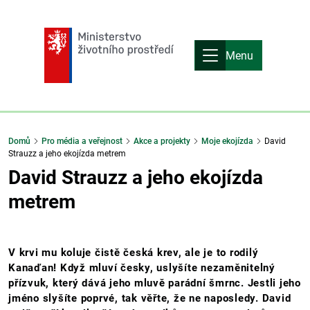
Menu
Domů
Pro média a veřejnost
Akce a projekty
Moje ekojízda
David
Strauzz a jeho ekojízda metrem
David Strauzz a jeho ekojízda
metrem
V krvi mu koluje čistě česká krev, ale je to rodilý
Kanaďan! Když mluví česky, uslyšíte nezaměnitelný
přízvuk, který dává jeho mluvě parádní šmrnc. Jestli jeho
jméno slyšíte poprvé, tak věřte, že ne naposledy. David