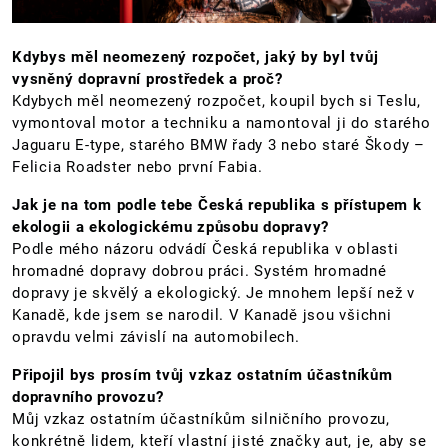
Kdybys měl neomezený rozpočet, jaký by byl tvůj
vysněný dopravní prostředek a proč?
Kdybych měl neomezený rozpočet, koupil bych si Teslu,
vymontoval motor a techniku a namontoval ji do starého
Jaguaru E-type, starého BMW řady 3 nebo staré Škody –
Felicia Roadster nebo první Fabia.
Jak je na tom podle tebe Česká republika s přístupem k
ekologii a ekologickému způsobu dopravy?
Podle mého názoru odvádí Česká republika v oblasti
hromadné dopravy dobrou práci. Systém hromadné
dopravy je skvělý a ekologický. Je mnohem lepší než v
Kanadě, kde jsem se narodil. V Kanadě jsou všichni
opravdu velmi závislí na automobilech.
Připojil bys prosím tvůj vzkaz ostatním účastníkům
dopravního provozu?
Můj vzkaz ostatním účastníkům silničního provozu,
konkrétně lidem, kteří vlastní jisté značky aut, je, aby se