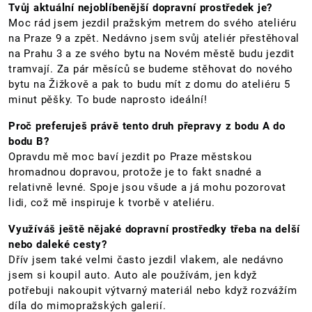
Tvůj aktuální nejoblíbenější dopravní prostředek je?
Moc rád jsem jezdil pražským metrem do svého ateliéru
na Praze 9 a zpět. Nedávno jsem svůj ateliér přestěhoval
na Prahu 3 a ze svého bytu na Novém městě budu jezdit
tramvají. Za pár měsíců se budeme stěhovat do nového
bytu na Žižkově a pak to budu mít z domu do ateliéru 5
minut pěšky. To bude naprosto ideální!
Proč preferuješ právě tento druh přepravy z bodu A do
bodu B?
Opravdu mě moc baví jezdit po Praze městskou
hromadnou dopravou, protože je to fakt snadné a
relativně levné. Spoje jsou všude a já mohu pozorovat
lidi, což mě inspiruje k tvorbě v ateliéru.
Využíváš ještě nějaké dopravní prostředky třeba na delší
nebo daleké cesty?
Dřív jsem také velmi často jezdil vlakem, ale nedávno
jsem si koupil auto. Auto ale používám, jen když
potřebuji nakoupit výtvarný materiál nebo když rozvážím
díla do mimopražských galerií.