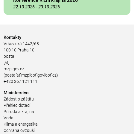
Konference Říční krajina 2026
22.10.2026
-
23.10.2026
Kontakty
Vršovická 1442/65
100 10 Praha 10
posta
[at]
mzp.gov.cz
(posta[at]mzp[dot]gov[dot]cz)
+420 267 121 111
Ministerstvo
Žádost o záštitu
Přehled dotací
Příroda a krajina
Voda
Klima a energetika
Ochrana ovzduší