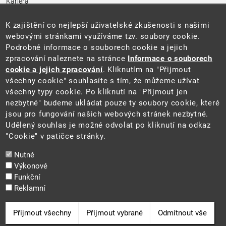
Kariéra
Úřední deska
Pro média a veřejnost
K zajištění co nejlepší uživatelské zkušenosti s našimi
Povinně zveřejňované informace
webovými stránkami využíváme tzv. soubory cookie.
Kontakty
Podrobné informace o souborech cookie a jejich
Přistupnost budovy úřadu MŽP
(PDF, 204 kB)
zpracování naleznete na stránce
Informace o souborech
cookie a jejich zpracování
. Kliknutím na "Přijmout
Web
všechny cookie" souhlasíte s tím, že můžeme užívat
Aktuality
všechny typy cookie. Po kliknutí na "Přijmout jen
Ochrana osobních údajů
nezbytné" budeme ukládat pouze ty soubory cookie, které
Prohlášení o přístupnosti
jsou pro fungování našich webových stránek nezbytné.
Zásady používání cookies
Udělený souhlas je možné odvolat po kliknutí na odkaz
Mapa webu
"Cookie" v patičce stránky.
Sociální sítě
Nutné
Výkonové
Funkční
Reklamní
2025 ©
Ministerstvo životního prostředí
Odvolat souhlas
Přijmout všechny
Přijmout vybrané
Odmítnout vše
Cookie