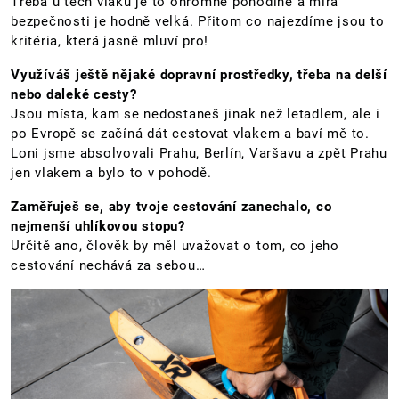
Třeba u těch vlaků je to ohromně pohodlné a míra
bezpečnosti je hodně velká. Přitom co najezdíme jsou to
kritéria, která jasně mluví pro!
Využíváš ještě nějaké dopravní prostředky, třeba na delší
nebo daleké cesty?
Jsou místa, kam se nedostaneš jinak než letadlem, ale i
po Evropě se začíná dát cestovat vlakem a baví mě to.
Loni jsme absolvovali Prahu, Berlín, Varšavu a zpět Prahu
jen vlakem a bylo to v pohodě.
Zaměřuješ se, aby tvoje cestování zanechalo, co
nejmenší uhlíkovou stopu?
Určitě ano, člověk by měl uvažovat o tom, co jeho
cestování nechává za sebou…