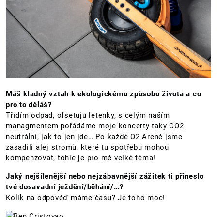
Máš kladný vztah k ekologickému způsobu života a co
pro to děláš?
Třídím odpad, ofsetuju letenky, s celým naším
managmentem pořádáme moje koncerty taky CO2
neutrální, jak to jen jde… Po každé O2 Areně jsme
zasadili alej stromů, které tu spotřebu mohou
kompenzovat, tohle je pro mě velké téma!
Jaký nejšílenější nebo nejzábavnější zážitek ti přineslo
tvé dosavadní ježdění/běhání/…?
Kolik na odpověď máme času? Je toho moc!