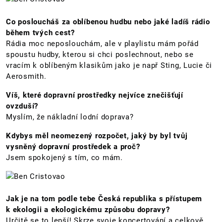
Co posloucháš za oblíbenou hudbu nebo jaké ladíš rádio
během tvých cest?
Rádia moc neposlouchám, ale v playlistu mám pořád
spoustu hudby, kterou si chci poslechnout, nebo se
vracím k oblíbeným klasikům jako je např Sting, Lucie či
Aerosmith.
Víš, které dopravní prostředky nejvíce znečišťují
ovzduší?
Myslím, že nákladní lodní doprava?
Kdybys měl neomezený rozpočet, jaký by byl tvůj
vysněný dopravní prostředek a proč?
Jsem spokojený s tím, co mám.
Jak je na tom podle tebe Česká republika s přístupem
k ekologii a ekologickému způsobu dopravy?
Určitě se to lepší! Skrze svoje koncertování a celkově