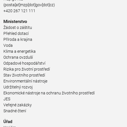
(posta[at]mzp[dot]gov[dot]cz)
+420 267 121 111
Ministerstvo
Žádost o záštitu
Přehled dotací
Příroda a krajina
Voda
Klima a energetika
Ochrana ovzduší
Odpadové hospodářství
Rizika pro životní prostředí
Stav životního prostředí
Environmentální nástroje
Udržitelný rozvoj
Ekonomické nástroje na ochranu životního prostředí
JES
Veřejné zakázky
Snadné čtení
Úřad