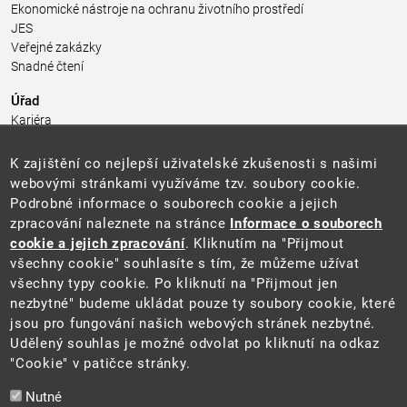
Ekonomické nástroje na ochranu životního prostředí
JES
Veřejné zakázky
Snadné čtení
Úřad
Kariéra
Úřední deska
Pro média a veřejnost
K zajištění co nejlepší uživatelské zkušenosti s našimi
Povinně zveřejňované informace
webovými stránkami využíváme tzv. soubory cookie.
Kontakty
Podrobné informace o souborech cookie a jejich
Přistupnost budovy úřadu MŽP
(PDF, 204 kB)
zpracování naleznete na stránce
Informace o souborech
cookie a jejich zpracování
. Kliknutím na "Přijmout
Web
všechny cookie" souhlasíte s tím, že můžeme užívat
Aktuality
všechny typy cookie. Po kliknutí na "Přijmout jen
Ochrana osobních údajů
nezbytné" budeme ukládat pouze ty soubory cookie, které
Prohlášení o přístupnosti
jsou pro fungování našich webových stránek nezbytné.
Zásady používání cookies
Udělený souhlas je možné odvolat po kliknutí na odkaz
Mapa webu
"Cookie" v patičce stránky.
Sociální sítě
Nutné