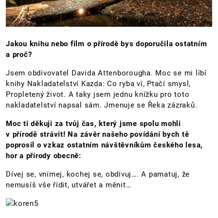
Jakou knihu nebo film o přírodě bys doporučila ostatním
a proč?
Jsem obdivovatel Davida Attenborougha. Moc se mi líbí
knihy Nakladatelství Kazda: Co ryba ví, Ptačí smysl,
Propletený život. A taky jsem jednu knížku pro toto
nakladatelství napsal sám. Jmenuje se Řeka zázraků.
Moc ti děkuji za tvůj čas, který jsme spolu mohli
v přírodě strávit! Na závěr našeho povídání bych tě
poprosil o vzkaz ostatním návštěvníkům českého lesa,
hor a přírody obecně:
Dívej se, vnímej, kochej se, obdivuj…. A pamatuj, že
nemusíš vše řídit, utvářet a měnit…