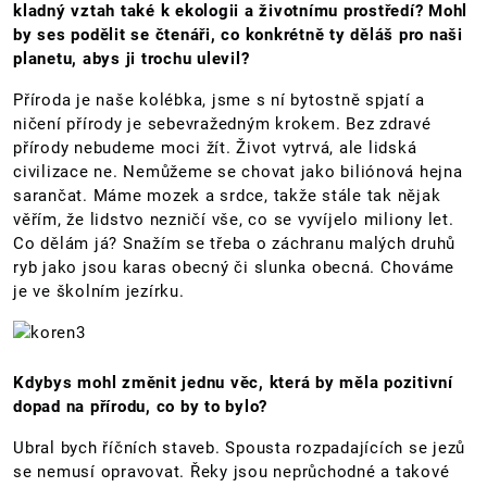
kladný vztah také k ekologii a životnímu prostředí? Mohl
by ses podělit se čtenáři, co konkrétně ty děláš pro naši
planetu, abys ji trochu ulevil?
Příroda je naše kolébka, jsme s ní bytostně spjatí a
ničení přírody je sebevražedným krokem. Bez zdravé
přírody nebudeme moci žít. Život vytrvá, ale lidská
civilizace ne. Nemůžeme se chovat jako biliónová hejna
sarančat. Máme mozek a srdce, takže stále tak nějak
věřím, že lidstvo nezničí vše, co se vyvíjelo miliony let.
Co dělám já? Snažím se třeba o záchranu malých druhů
ryb jako jsou karas obecný či slunka obecná. Chováme
je ve školním jezírku.
Kdybys mohl změnit jednu věc, která by měla pozitivní
dopad na přírodu, co by to bylo?
Ubral bych říčních staveb. Spousta rozpadajících se jezů
se nemusí opravovat. Řeky jsou neprůchodné a takové