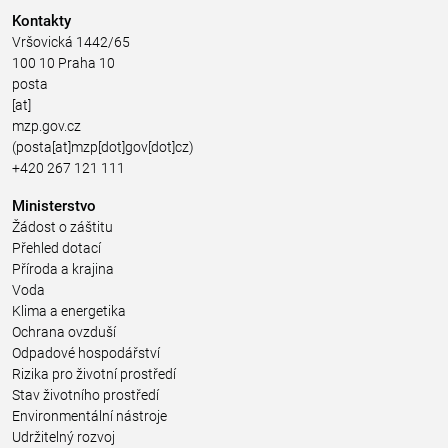
Kontakty
Vršovická 1442/65
100 10 Praha 10
posta
[at]
mzp.gov.cz
(posta[at]mzp[dot]gov[dot]cz)
+420 267 121 111
Ministerstvo
Žádost o záštitu
Přehled dotací
Příroda a krajina
Voda
Klima a energetika
Ochrana ovzduší
Odpadové hospodářství
Rizika pro životní prostředí
Stav životního prostředí
Environmentální nástroje
Udržitelný rozvoj