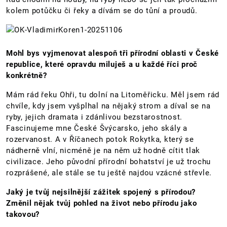
kolem potůčku či řeky a dívám se do tůní a proudů.
Mohl bys vyjmenovat alespoň tři přírodní oblasti v České
republice, které opravdu miluješ a u každé říci proč
konkrétně?
Mám rád řeku Ohři, tu dolní na Litoměřicku. Měl jsem rád
chvíle, kdy jsem vyšplhal na nějaký strom a díval se na
ryby, jejich dramata i zdánlivou bezstarostnost.
Fascinujeme mne České Švýcarsko, jeho skály a
rozervanost. A v Říčanech potok Rokytka, který se
nádherně vlní, nicméně je na něm už hodně cítit tlak
civilizace. Jeho původní přírodní bohatství je už trochu
rozprášené, ale stále se tu ještě najdou vzácné střevle.
Jaký je tvůj nejsilnější zážitek spojený s přírodou?
Změnil nějak tvůj pohled na život nebo přírodu jako
takovou?