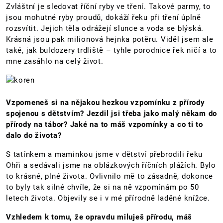
Zvláštní je sledovat říční ryby ve tření. Takové parmy, to
jsou mohutné ryby proudů, dokáží řeku při tření úplně
rozsvítit. Jejich těla odrážejí slunce a voda se blýská.
Krásná jsou pak milionová hejnka potěru. Viděl jsem ale
také, jak buldozery trdliště – tyhle porodnice řek ničí a to
mne zasáhlo na celý život.
Vzpomeneš si na nějakou hezkou vzpomínku z přírody
spojenou s dětstvím? Jezdil jsi třeba jako malý někam do
přírody na tábor? Jaké na to máš vzpomínky a co ti to
dalo do života?
S tatínkem a maminkou jsme v dětství přebrodili řeku
Ohři a sedávali jsme na oblázkových říčních plážích. Bylo
to krásné, plné života. Ovlivnilo mě to zásadně, dokonce
to byly tak silné chvíle, že si na ně vzpomínám po 50
letech života. Objevily se i v mé přírodně laděné knížce.
Vzhledem k tomu, že opravdu miluješ přírodu, máš