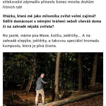
střekovské zdymadlo přineslo konec mnoha druhům
říčních ryb!
Otázka, která mě jako milovníka zvířat velmi zajímá?
Sdílíš domácnost s němými tvářemi neboli chováš doma
či na zahradě nějaká zvířata?
No jasně, máme psa Maxe, kočku, zebřičky…. A na
zahradě slepýše, ještěrky, a takovou speciální hromadu
kompostu, která je plná života.