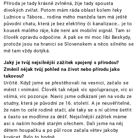
Příroda je tady krásně zvlněná, žije tady spousta
divokých zvířat. Potom mám ráda oblast kolem řeky
Lužnice u Tábora… rodina mého manžela tam má ještě
původní chatu, která je bez elektřiny či kanalizace… je to
kousek malého ráje, kde není ani mobilní signál. Tam si
člověk opravdu odpočine. A pak se mi moc líbí Beskydy,
protože jsou na hranici se Slovenskem a něco silného se
mě tam vždy dotýká.
Jaký je tvůj nejsilnější zážitek spojený s přírodou?
Změnil nějak tvůj pohled na život nebo přírodu jako
takovou?
Určitě. Když jsme se přestěhovali na vesnici, začalo se
měnit i vnímání. Člověk tak nějak víc spolupracuje, víc si
všímá, víc pozoruje. Navíc jsme odkázaní jen na vodu ze
studny, která je původní ze 16. století. A je neuvěřitelné,
že nám to celé rodině stačí, ale taky se s ní učíme šetřit
a často se modlíme za déšť. Nejsilnější zážitek máme
asi s naším hodně starým ořechem. Dali jsme na něj
dětem houpačku a po půl roce začala větev jakoby
krvácet. Bylo to hodně