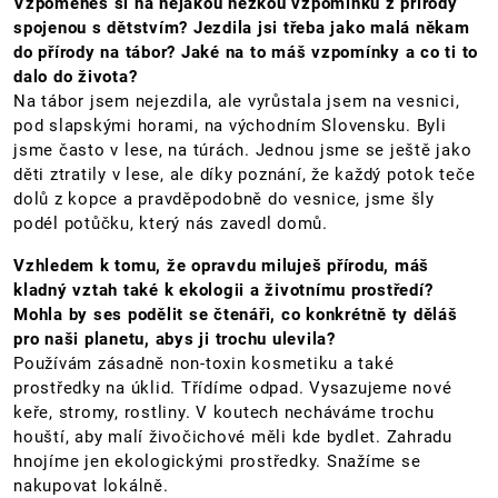
Vzpomeneš si na nějakou hezkou vzpomínku z přírody
spojenou s dětstvím? Jezdila jsi třeba jako malá někam
do přírody na tábor? Jaké na to máš vzpomínky a co ti to
dalo do života?
Na tábor jsem nejezdila, ale vyrůstala jsem na vesnici,
pod slapskými horami, na východním Slovensku. Byli
jsme často v lese, na túrách. Jednou jsme se ještě jako
děti ztratily v lese, ale díky poznání, že každý potok teče
dolů z kopce a pravděpodobně do vesnice, jsme šly
podél potůčku, který nás zavedl domů.
Vzhledem k tomu, že opravdu miluješ přírodu, máš
kladný vztah také k ekologii a životnímu prostředí?
Mohla by ses podělit se čtenáři, co konkrétně ty děláš
pro naši planetu, abys ji trochu ulevila?
Používám zásadně non-toxin kosmetiku a také
prostředky na úklid. Třídíme odpad. Vysazujeme nové
keře, stromy, rostliny. V koutech necháváme trochu
houští, aby malí živočichové měli kde bydlet. Zahradu
hnojíme jen ekologickými prostředky. Snažíme se
nakupovat lokálně.