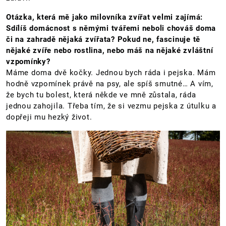
Otázka, která mě jako milovníka zvířat velmi zajímá:
Sdílíš domácnost s němými tvářemi neboli chováš doma
či na zahradě nějaká zvířata? Pokud ne, fascinuje tě
nějaké zvíře nebo rostlina, nebo máš na nějaké zvláštní
vzpomínky?
Máme doma dvě kočky. Jednou bych ráda i pejska. Mám
hodně vzpomínek právě na psy, ale spíš smutné… A vím,
že bych tu bolest, která někde ve mně zůstala, ráda
jednou zahojila. Třeba tím, že si vezmu pejska z útulku a
dopřeji mu hezký život.