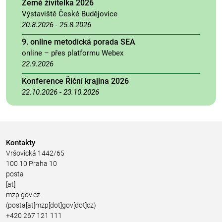
Země živitelka 2026
Výstaviště České Budějovice
20.8.2026
-
25.8.2026
9. online metodická porada SEA
online – přes platformu Webex
22.9.2026
Konference Říční krajina 2026
22.10.2026
-
23.10.2026
Kontakty
Vršovická 1442/65
100 10 Praha 10
posta
[at]
mzp.gov.cz
(posta[at]mzp[dot]gov[dot]cz)
+420 267 121 111