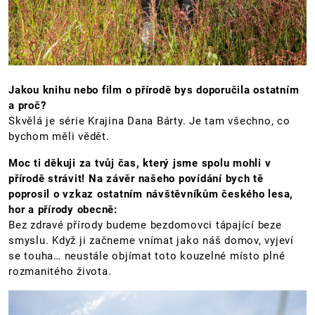
Jakou knihu nebo film o přírodě bys doporučila ostatním
a proč?
Skvělá je série Krajina Dana Bárty. Je tam všechno, co
bychom měli vědět.
Moc ti děkuji za tvůj čas, který jsme spolu mohli v
přírodě strávit! Na závěr našeho povídání bych tě
poprosil o vzkaz ostatním návštěvníkům českého lesa,
hor a přírody obecně:
Bez zdravé přírody budeme bezdomovci tápající beze
smyslu. Když ji začneme vnímat jako náš domov, vyjeví
se touha… neustále objímat toto kouzelné místo plné
rozmanitého života.