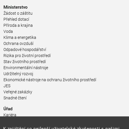
Ministerstvo
Žádost o záštitu
Přehled dotací
Příroda a krajina
Voda
Klima a energetika
Ochrana ovzduší
Odpadové hospodářství
Rizika pro životní prostředí
Stav životního prostředí
Environmentální nástroje
Udržitelný rozvoj
Ekonomické nástroje na ochranu životního prostředí
JES
Veřejné zakázky
Snadné čtení
Úřad
Kariéra
Úřední deska
Pro média a veřejnost
K zajištění co nejlepší uživatelské zkušenosti s našimi