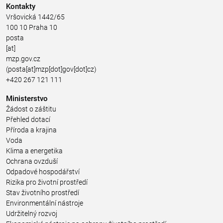
Kontakty
Vršovická 1442/65
100 10 Praha 10
posta
[at]
mzp.gov.cz
(posta[at]mzp[dot]gov[dot]cz)
+420 267 121 111
Ministerstvo
Žádost o záštitu
Přehled dotací
Příroda a krajina
Voda
Klima a energetika
Ochrana ovzduší
Odpadové hospodářství
Rizika pro životní prostředí
Stav životního prostředí
Environmentální nástroje
Udržitelný rozvoj