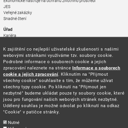
Ekonomické nástroje na ochranu životního prostředí
JES
Veřejné zakázky
Snadné čtení
Úřad
Kariéra
Úřední deska
Pro média a veřejnost
K zajištění co nejlepší uživatelské zkušenosti s našimi
Povinně zveřejňované informace
webovými stránkami využíváme tzv. soubory cookie.
Kontakty
Podrobné informace o souborech cookie a jejich
Přistupnost budovy úřadu MŽP
(PDF, 204 kB)
zpracování naleznete na stránce
Informace o souborech
cookie a jejich zpracování
. Kliknutím na "Přijmout
Web
všechny cookie" souhlasíte s tím, že můžeme užívat
Aktuality
všechny typy cookie. Po kliknutí na "Přijmout jen
Ochrana osobních údajů
nezbytné" budeme ukládat pouze ty soubory cookie, které
Prohlášení o přístupnosti
jsou pro fungování našich webových stránek nezbytné.
Zásady používání cookies
Udělený souhlas je možné odvolat po kliknutí na odkaz
Mapa webu
"Cookie" v patičce stránky.
Sociální sítě
Nutné