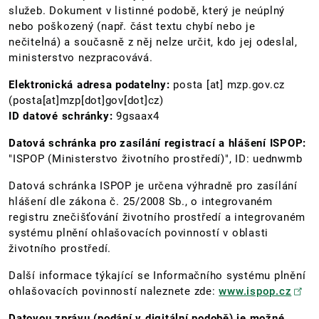
služeb. Dokument v listinné podobě, který je neúplný
nebo poškozený (např. část textu chybí nebo je
nečitelná) a současně z něj nelze určit, kdo jej odeslal,
ministerstvo nezpracovává.
Elektronická adresa podatelny:
posta
[at]
mzp.gov.cz
(posta[at]mzp[dot]gov[dot]cz)
ID datové schránky:
9gsaax4
Datová schránka pro zasílání registrací a hlášení ISPOP:
"ISPOP (Ministerstvo životního prostředí)", ID: uednwmb
Datová schránka ISPOP je určena výhradně pro zasílání
hlášení dle zákona č. 25/2008 Sb., o integrovaném
registru znečišťování životního prostředí a integrovaném
systému plnění ohlašovacích povinností v oblasti
životního prostředí.
Další informace týkající se Informačního systému plnění
ohlašovacích povinností naleznete zde:
www.ispop.cz
Datovou zprávu (podání v digitální podobě) je možné