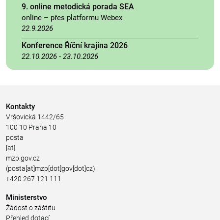
9. online metodická porada SEA
online – přes platformu Webex
22.9.2026
Konference Říční krajina 2026
22.10.2026
-
23.10.2026
Kontakty
Vršovická 1442/65
100 10 Praha 10
posta
[at]
mzp.gov.cz
(posta[at]mzp[dot]gov[dot]cz)
+420 267 121 111
Ministerstvo
Žádost o záštitu
Přehled dotací