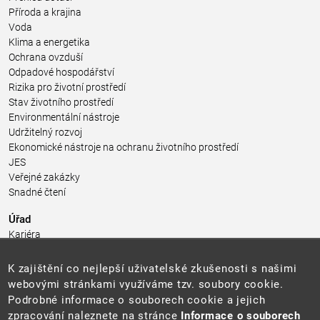
Příroda a krajina
Voda
Klima a energetika
Ochrana ovzduší
Odpadové hospodářství
Rizika pro životní prostředí
Stav životního prostředí
Environmentální nástroje
Udržitelný rozvoj
Ekonomické nástroje na ochranu životního prostředí
JES
Veřejné zakázky
Snadné čtení
Úřad
Kariéra
Úřední deska
Pro média a veřejnost
K zajištění co nejlepší uživatelské zkušenosti s našimi
Povinně zveřejňované informace
webovými stránkami využíváme tzv. soubory cookie.
Kontakty
Podrobné informace o souborech cookie a jejich
Přistupnost budovy úřadu MŽP
(PDF, 204 kB)
zpracování naleznete na stránce
Informace o souborech