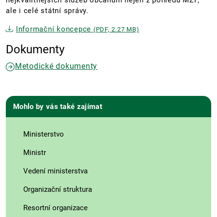
nejkvalitnějších služeb občanům nejen z pohledu MŽP,
ale i celé státní správy.
Informační koncepce
(PDF, 2.27 MB)
Dokumenty
Metodické dokumenty
Mohlo by vás také zajímat
Ministerstvo
Ministr
Vedení ministerstva
Organizační struktura
Resortní organizace