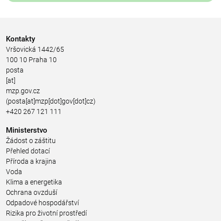
Kontakty
Vršovická 1442/65
100 10 Praha 10
posta
[at]
mzp.gov.cz
(posta[at]mzp[dot]gov[dot]cz)
+420 267 121 111
Ministerstvo
Žádost o záštitu
Přehled dotací
Příroda a krajina
Voda
Klima a energetika
Ochrana ovzduší
Odpadové hospodářství
Rizika pro životní prostředí