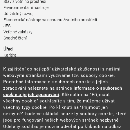
Stav životního prostředí
Environmentální nástroje
Udržitelný rozvoj
Ekonomické nástroje na ochranu životního prostředí
JES
Veřejné zakázky
Snadné čtení
Úřad
Kariéra
Úřední deska
Pro média a veřejnost
K zajištění co nejlepší uživatelské zkušenosti s našimi
Povinně zveřejňované informace
webovými stránkami využíváme tzv. soubory cookie.
Kontakty
Podrobné informace o souborech cookie a jejich
Přistupnost budovy úřadu MŽP
(PDF, 204 kB)
zpracování naleznete na stránce
Informace o souborech
cookie a jejich zpracování
. Kliknutím na "Přijmout
Web
všechny cookie" souhlasíte s tím, že můžeme užívat
Aktuality
všechny typy cookie. Po kliknutí na "Přijmout jen
Ochrana osobních údajů
nezbytné" budeme ukládat pouze ty soubory cookie, které
Prohlášení o přístupnosti
jsou pro fungování našich webových stránek nezbytné.
Zásady používání cookies
Udělený souhlas je možné odvolat po kliknutí na odkaz
Mapa webu