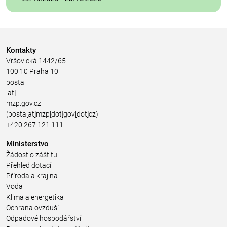
Kontakty
Vršovická 1442/65
100 10 Praha 10
posta
[at]
mzp.gov.cz
(posta[at]mzp[dot]gov[dot]cz)
+420 267 121 111
Ministerstvo
Žádost o záštitu
Přehled dotací
Příroda a krajina
Voda
Klima a energetika
Ochrana ovzduší
Odpadové hospodářství