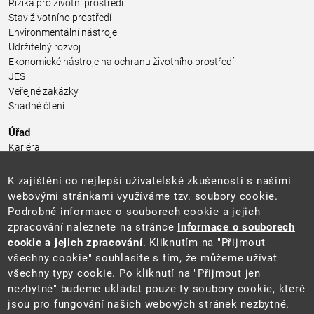
Rizika pro životní prostředí
Stav životního prostředí
Environmentální nástroje
Udržitelný rozvoj
Ekonomické nástroje na ochranu životního prostředí
JES
Veřejné zakázky
Snadné čtení
Úřad
Kariéra
Úřední deska
Pro média a veřejnost
K zajištění co nejlepší uživatelské zkušenosti s našimi
Povinně zveřejňované informace
webovými stránkami využíváme tzv. soubory cookie.
Kontakty
Podrobné informace o souborech cookie a jejich
Přistupnost budovy úřadu MŽP
(PDF, 204 kB)
zpracování naleznete na stránce
Informace o souborech
cookie a jejich zpracování
. Kliknutím na "Přijmout
Web
všechny cookie" souhlasíte s tím, že můžeme užívat
Aktuality
všechny typy cookie. Po kliknutí na "Přijmout jen
Ochrana osobních údajů
nezbytné" budeme ukládat pouze ty soubory cookie, které
Prohlášení o přístupnosti
jsou pro fungování našich webových stránek nezbytné.
Zásady používání cookies