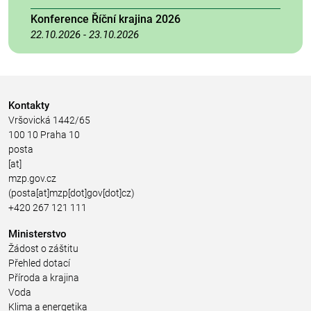
Konference Říční krajina 2026
22.10.2026
-
23.10.2026
Kontakty
Vršovická 1442/65
100 10 Praha 10
posta
[at]
mzp.gov.cz
(posta[at]mzp[dot]gov[dot]cz)
+420 267 121 111
Ministerstvo
Žádost o záštitu
Přehled dotací
Příroda a krajina
Voda
Klima a energetika