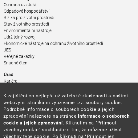
Ochrana ovzduší
Odpadové hospodářství
Rizika pro životní prostředí
Stav životního prostředí
Environmentální nástroje
Udržitelný rozvoj
Ekonomické nástroje na ochranu životního prostředí
JES
Veřejné zakázky
Snadné čtení
Úřad
Kariéra
Úřední deska
Pro média a veřejnost
K zajištění co nejlepší uživatelské zkušenosti s našimi
Povinně zveřejňované informace
webovými stránkami využíváme tzv. soubory cookie.
Kontakty
Podrobné informace o souborech cookie a jejich
Přistupnost budovy úřadu MŽP
(PDF, 204 kB)
zpracování naleznete na stránce
Informace o souborech
cookie a jejich zpracování
. Kliknutím na "Přijmout
Web
všechny cookie" souhlasíte s tím, že můžeme užívat
Aktuality
všechny typy cookie. Po kliknutí na "Přijmout jen