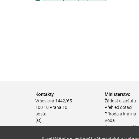
Kontakty
Ministerstvo
Vršovická 1442/65
Žádost o záštitu
100 10 Praha 10
Přehled dotací
posta
Příroda a krajina
[at]
Voda
mzp.gov.cz
Klima a energetik
(posta[at]mzp[dot]gov[dot]cz)
Ochrana ovzduší