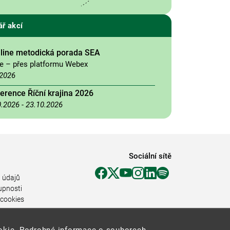
ář akcí
nline metodická porada SEA
ne – přes platformu Webex
.2026
erence Říční krajina 2026
0.2026
-
23.10.2026
Sociální sítě
 údajů
upnosti
 cookies