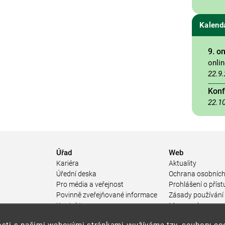
Kalend
9. o
onli
22.9
Konf
22.1
Úřad
Web
Kariéra
Aktuality
Úřední deska
Ochrana osobních
Pro média a veřejnost
Prohlášení o příst
Povinně zveřejňované informace
Zásady používání
a
Kontakty
Mapa webu
Přistupnost budovy úřadu MŽP