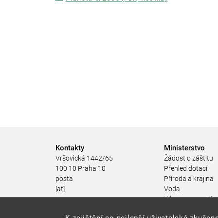
Kontakty
Ministerstvo
Vršovická 1442/65
Žádost o záštitu
100 10 Praha 10
Přehled dotací
posta
Příroda a krajina
[at]
Voda
mzp.gov.cz
Klima a energetik
(posta[at]mzp[dot]gov[dot]cz)
Ochrana ovzduší