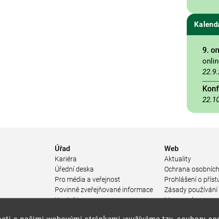
Kalend
9. o
onli
22.9
Konf
22.1
Úřad
Web
Kariéra
Aktuality
Úřední deska
Ochrana osobních
Pro média a veřejnost
Prohlášení o příst
Povinně zveřejňované informace
Zásady používání
a
Kontakty
Mapa webu
Přistupnost budovy úřadu MŽP