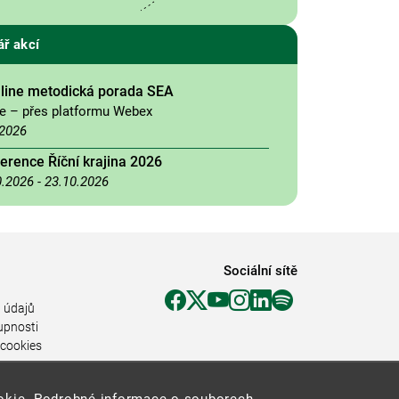
ář akcí
nline metodická porada SEA
ne – přes platformu Webex
.2026
erence Říční krajina 2026
0.2026
-
23.10.2026
Sociální sítě
 údajů
upnosti
 cookies