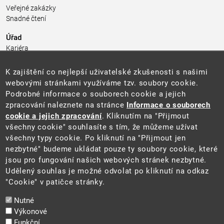
Veřejné zakázky
Snadné čtení
Úřad
Kariéra
Úřední deska
Pro média a veřejnost
K zajištění co nejlepší uživatelské zkušenosti s našimi
Povinně zveřejňované informace
webovými stránkami využíváme tzv. soubory cookie.
Kontakty
Podrobné informace o souborech cookie a jejich
Přistupnost budovy úřadu MŽP
(PDF, 204 kB)
zpracování naleznete na stránce
Informace o souborech
cookie a jejich zpracování
. Kliknutím na "Přijmout
Web
všechny cookie" souhlasíte s tím, že můžeme užívat
Aktuality
všechny typy cookie. Po kliknutí na "Přijmout jen
Ochrana osobních údajů
nezbytné" budeme ukládat pouze ty soubory cookie, které
Prohlášení o přístupnosti
jsou pro fungování našich webových stránek nezbytné.
Zásady používání cookies
Udělený souhlas je možné odvolat po kliknutí na odkaz
Mapa webu
"Cookie" v patičce stránky.
Sociální sítě
Nutné
Výkonové
Funkční