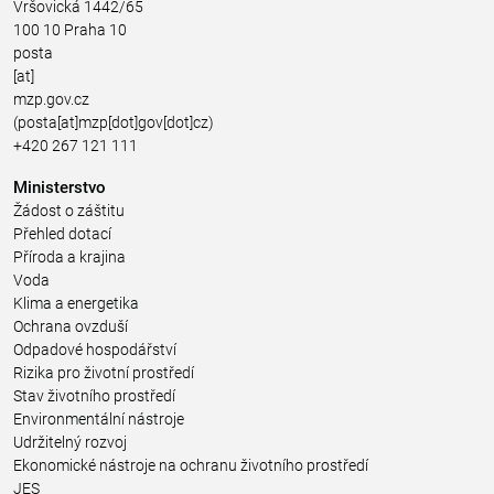
Vršovická 1442/65
100 10 Praha 10
posta
[at]
mzp.gov.cz
(posta[at]mzp[dot]gov[dot]cz)
+420 267 121 111
Ministerstvo
Žádost o záštitu
Přehled dotací
Příroda a krajina
Voda
Klima a energetika
Ochrana ovzduší
Odpadové hospodářství
Rizika pro životní prostředí
Stav životního prostředí
Environmentální nástroje
Udržitelný rozvoj
Ekonomické nástroje na ochranu životního prostředí
JES