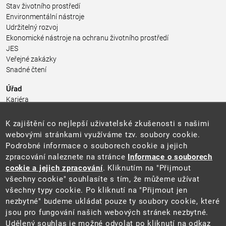
Stav životního prostředí
Environmentální nástroje
Udržitelný rozvoj
Ekonomické nástroje na ochranu životního prostředí
JES
Veřejné zakázky
Snadné čtení
Úřad
Kariéra
Úřední deska
Pro média a veřejnost
K zajištění co nejlepší uživatelské zkušenosti s našimi
Povinně zveřejňované informace
webovými stránkami využíváme tzv. soubory cookie.
Kontakty
Podrobné informace o souborech cookie a jejich
Přistupnost budovy úřadu MŽP
(PDF, 204 kB)
zpracování naleznete na stránce
Informace o souborech
cookie a jejich zpracování
. Kliknutím na "Přijmout
Web
všechny cookie" souhlasíte s tím, že můžeme užívat
Aktuality
všechny typy cookie. Po kliknutí na "Přijmout jen
Ochrana osobních údajů
nezbytné" budeme ukládat pouze ty soubory cookie, které
Prohlášení o přístupnosti
jsou pro fungování našich webových stránek nezbytné.
Zásady používání cookies
Udělený souhlas je možné odvolat po kliknutí na odkaz
Mapa webu