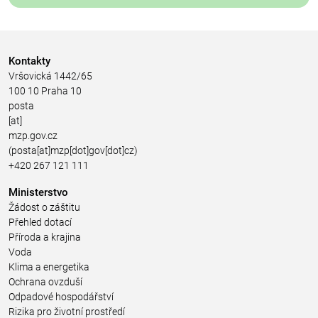
Kontakty
Vršovická 1442/65
100 10 Praha 10
posta
[at]
mzp.gov.cz
(posta[at]mzp[dot]gov[dot]cz)
+420 267 121 111
Ministerstvo
Žádost o záštitu
Přehled dotací
Příroda a krajina
Voda
Klima a energetika
Ochrana ovzduší
Odpadové hospodářství
Rizika pro životní prostředí