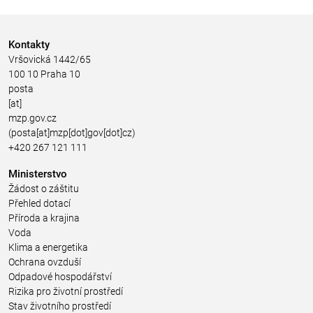
Kontakty
Vršovická 1442/65
100 10 Praha 10
posta
[at]
mzp.gov.cz
(posta[at]mzp[dot]gov[dot]cz)
+420 267 121 111
Ministerstvo
Žádost o záštitu
Přehled dotací
Příroda a krajina
Voda
Klima a energetika
Ochrana ovzduší
Odpadové hospodářství
Rizika pro životní prostředí
Stav životního prostředí