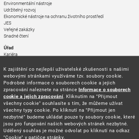
Environmentální nástroje
Udržitelný rozvoj
Ekonomické nástroje na ochranu životního prostředí
JES
Veřejné zakázky
Snadné čtení
Úřad
Kariéra
Úřední deska
Pro média a veřejnost
K zajištění co nejlepší uživatelské zkušenosti s našimi
Povinně zveřejňované informace
webovými stránkami využíváme tzv. soubory cookie.
Kontakty
Podrobné informace o souborech cookie a jejich
Přistupnost budovy úřadu MŽP
(PDF, 204 kB)
zpracování naleznete na stránce
Informace o souborech
cookie a jejich zpracování
. Kliknutím na "Přijmout
Web
všechny cookie" souhlasíte s tím, že můžeme užívat
Aktuality
všechny typy cookie. Po kliknutí na "Přijmout jen
Ochrana osobních údajů
nezbytné" budeme ukládat pouze ty soubory cookie, které
Prohlášení o přístupnosti
jsou pro fungování našich webových stránek nezbytné.
Zásady používání cookies
Udělený souhlas je možné odvolat po kliknutí na odkaz
Mapa webu
"Cookie" v patičce stránky.