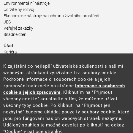
Environmentální nástroje
Udržitelný rozvoj
Ekonomické nástroje na ochranu životního prostředí
JES
Veřejné zakázky
Snadné čtení
Úřad
Kariéra
Úřední deska
Pro média a veřejnost
K zajištění co nejlepší uživatelské zkušenosti s našimi
Povinně zveřejňované informace
webovými stránkami využíváme tzv. soubory cookie.
Kontakty
Podrobné informace o souborech cookie a jejich
Přistupnost budovy úřadu MŽP
(PDF, 204 kB)
zpracování naleznete na stránce
Informace o souborech
cookie a jejich zpracování
. Kliknutím na "Přijmout
Web
všechny cookie" souhlasíte s tím, že můžeme užívat
Aktuality
všechny typy cookie. Po kliknutí na "Přijmout jen
Ochrana osobních údajů
nezbytné" budeme ukládat pouze ty soubory cookie, které
Prohlášení o přístupnosti
jsou pro fungování našich webových stránek nezbytné.
Zásady používání cookies
Udělený souhlas je možné odvolat po kliknutí na odkaz
Mapa webu
"Cookie" v patičce stránky.