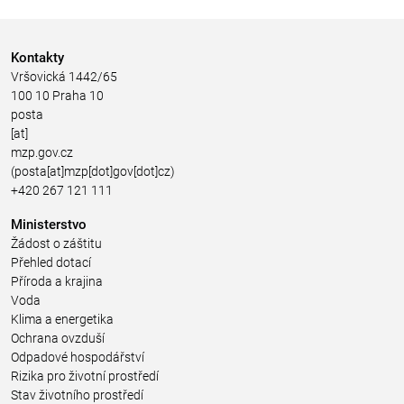
Kontakty
Vršovická 1442/65
100 10 Praha 10
posta
[at]
mzp.gov.cz
(posta[at]mzp[dot]gov[dot]cz)
+420 267 121 111
Ministerstvo
Žádost o záštitu
Přehled dotací
Příroda a krajina
Voda
Klima a energetika
Ochrana ovzduší
Odpadové hospodářství
Rizika pro životní prostředí
Stav životního prostředí