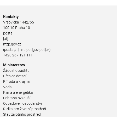
Kontakty
Vršovická 1442/65
100 10 Praha 10
posta
[at]
mzp.gov.cz
(posta[at]mzp[dot]gov[dot]cz)
+420 267 121 111
Ministerstvo
Žádost o záštitu
Přehled dotací
Příroda a krajina
Voda
Klima a energetika
Ochrana ovzduší
Odpadové hospodářství
Rizika pro životní prostředí
Stav životního prostředí