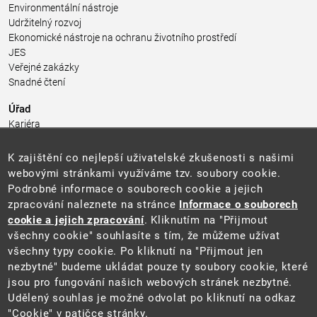
Environmentální nástroje
Udržitelný rozvoj
Ekonomické nástroje na ochranu životního prostředí
JES
Veřejné zakázky
Snadné čtení
Úřad
Kariéra
Úřední deska
Pro média a veřejnost
K zajištění co nejlepší uživatelské zkušenosti s našimi
Povinně zveřejňované informace
webovými stránkami využíváme tzv. soubory cookie.
Kontakty
Podrobné informace o souborech cookie a jejich
Přistupnost budovy úřadu MŽP
(PDF, 204 kB)
zpracování naleznete na stránce
Informace o souborech
cookie a jejich zpracování
. Kliknutím na "Přijmout
Web
všechny cookie" souhlasíte s tím, že můžeme užívat
Aktuality
všechny typy cookie. Po kliknutí na "Přijmout jen
Ochrana osobních údajů
nezbytné" budeme ukládat pouze ty soubory cookie, které
Prohlášení o přístupnosti
jsou pro fungování našich webových stránek nezbytné.
Zásady používání cookies
Udělený souhlas je možné odvolat po kliknutí na odkaz
Mapa webu
"Cookie" v patičce stránky.