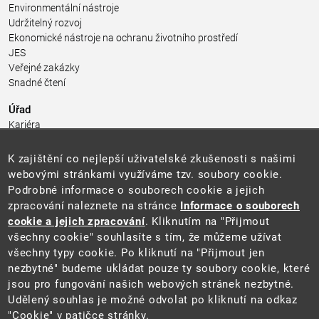
Environmentální nástroje
Udržitelný rozvoj
Ekonomické nástroje na ochranu životního prostředí
JES
Veřejné zakázky
Snadné čtení
Úřad
Kariéra
Úřední deska
Pro média a veřejnost
K zajištění co nejlepší uživatelské zkušenosti s našimi
Povinně zveřejňované informace
webovými stránkami využíváme tzv. soubory cookie.
Kontakty
Podrobné informace o souborech cookie a jejich
Přistupnost budovy úřadu MŽP
(PDF, 204 kB)
zpracování naleznete na stránce
Informace o souborech
cookie a jejich zpracování
. Kliknutím na "Přijmout
Web
všechny cookie" souhlasíte s tím, že můžeme užívat
Aktuality
všechny typy cookie. Po kliknutí na "Přijmout jen
Ochrana osobních údajů
nezbytné" budeme ukládat pouze ty soubory cookie, které
Prohlášení o přístupnosti
jsou pro fungování našich webových stránek nezbytné.
Zásady používání cookies
Udělený souhlas je možné odvolat po kliknutí na odkaz
Mapa webu
"Cookie" v patičce stránky.