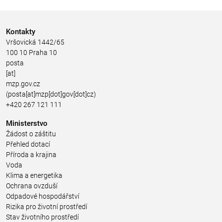
Kontakty
Vršovická 1442/65
100 10 Praha 10
posta
[at]
mzp.gov.cz
(posta[at]mzp[dot]gov[dot]cz)
+420 267 121 111
Ministerstvo
Žádost o záštitu
Přehled dotací
Příroda a krajina
Voda
Klima a energetika
Ochrana ovzduší
Odpadové hospodářství
Rizika pro životní prostředí
Stav životního prostředí