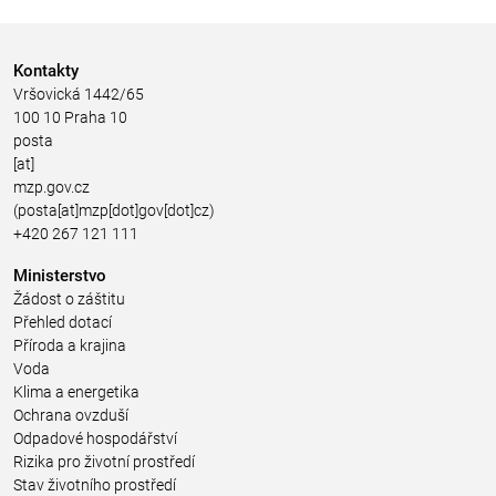
Kontakty
Vršovická 1442/65
100 10 Praha 10
posta
[at]
mzp.gov.cz
(posta[at]mzp[dot]gov[dot]cz)
+420 267 121 111
Ministerstvo
Žádost o záštitu
Přehled dotací
Příroda a krajina
Voda
Klima a energetika
Ochrana ovzduší
Odpadové hospodářství
Rizika pro životní prostředí
Stav životního prostředí