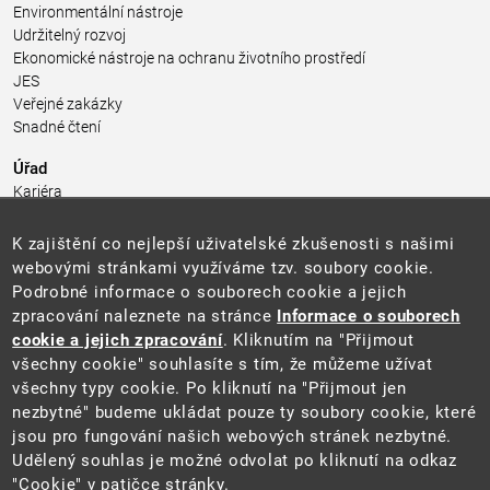
Environmentální nástroje
Udržitelný rozvoj
Ekonomické nástroje na ochranu životního prostředí
JES
Veřejné zakázky
Snadné čtení
Úřad
Kariéra
Úřední deska
Pro média a veřejnost
K zajištění co nejlepší uživatelské zkušenosti s našimi
Povinně zveřejňované informace
webovými stránkami využíváme tzv. soubory cookie.
Kontakty
Podrobné informace o souborech cookie a jejich
Přistupnost budovy úřadu MŽP
(PDF, 204 kB)
zpracování naleznete na stránce
Informace o souborech
cookie a jejich zpracování
. Kliknutím na "Přijmout
Web
všechny cookie" souhlasíte s tím, že můžeme užívat
Aktuality
všechny typy cookie. Po kliknutí na "Přijmout jen
Ochrana osobních údajů
nezbytné" budeme ukládat pouze ty soubory cookie, které
Prohlášení o přístupnosti
jsou pro fungování našich webových stránek nezbytné.
Zásady používání cookies
Udělený souhlas je možné odvolat po kliknutí na odkaz
Mapa webu
"Cookie" v patičce stránky.