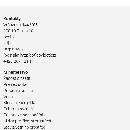
Kontakty
Vršovická 1442/65
100 10 Praha 10
posta
[at]
mzp.gov.cz
(posta[at]mzp[dot]gov[dot]cz)
+420 267 121 111
Ministerstvo
Žádost o záštitu
Přehled dotací
Příroda a krajina
Voda
Klima a energetika
Ochrana ovzduší
Odpadové hospodářství
Rizika pro životní prostředí
Stav životního prostředí