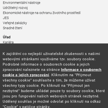
Environmentální nástroje
Udržitelný rozvoj
Ekonomické nástroje na ochranu životního prostředí
JES
Veřejné zakázky
Snadné čtení
Úřad
Kariéra
Úřední deska
Pro média a veřejnost
K zajištění co nejlepší uživatelské zkušenosti s našimi
Povinně zveřejňované informace
webovými stránkami využíváme tzv. soubory cookie.
Kontakty
Podrobné informace o souborech cookie a jejich
Přistupnost budovy úřadu MŽP
(PDF, 204 kB)
zpracování naleznete na stránce
Informace o souborech
cookie a jejich zpracování
. Kliknutím na "Přijmout
Web
všechny cookie" souhlasíte s tím, že můžeme užívat
Aktuality
všechny typy cookie. Po kliknutí na "Přijmout jen
Ochrana osobních údajů
nezbytné" budeme ukládat pouze ty soubory cookie, které
Prohlášení o přístupnosti
jsou pro fungování našich webových stránek nezbytné.
Zásady používání cookies
Udělený souhlas je možné odvolat po kliknutí na odkaz
Mapa webu
"Cookie" v patičce stránky.