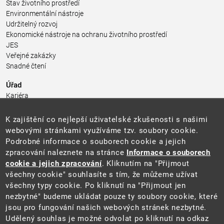
Stav životního prostředí
Environmentální nástroje
Udržitelný rozvoj
Ekonomické nástroje na ochranu životního prostředí
JES
Veřejné zakázky
Snadné čtení
Úřad
Kariéra
Úřední deska
Pro média a veřejnost
K zajištění co nejlepší uživatelské zkušenosti s našimi
Povinně zveřejňované informace
webovými stránkami využíváme tzv. soubory cookie.
Kontakty
Podrobné informace o souborech cookie a jejich
Přistupnost budovy úřadu MŽP
(PDF, 204 kB)
zpracování naleznete na stránce
Informace o souborech
cookie a jejich zpracování
. Kliknutím na "Přijmout
Web
všechny cookie" souhlasíte s tím, že můžeme užívat
Aktuality
všechny typy cookie. Po kliknutí na "Přijmout jen
Ochrana osobních údajů
nezbytné" budeme ukládat pouze ty soubory cookie, které
Prohlášení o přístupnosti
jsou pro fungování našich webových stránek nezbytné.
Zásady používání cookies
Udělený souhlas je možné odvolat po kliknutí na odkaz
Mapa webu