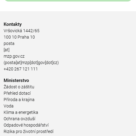
Kontakty
Vršovická 1442/65
100 10 Praha 10
posta
[at]
mzp.gov.cz
(posta[at]mzp[dot]gov[dot]cz)
+420 267 121 111
Ministerstvo
Žádost o záštitu
Přehled dotací
Příroda a krajina
Voda
Klima a energetika
Ochrana ovzduší
Odpadové hospodářství
Rizika pro životní prostředí