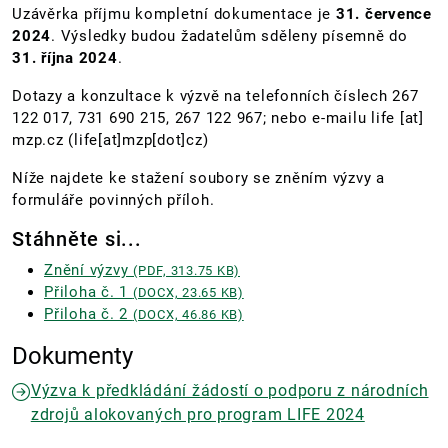
Uzávěrka příjmu kompletní dokumentace je
31. července
2024
. Výsledky budou žadatelům sděleny písemně do
31. října 2024
.
Dotazy a konzultace k výzvě na telefonních číslech 267
122 017, 731 690 215, 267 122 967; nebo e-mailu
life
[at]
mzp.cz
(life[at]mzp[dot]cz)
Níže najdete ke stažení soubory se zněním výzvy a
formuláře povinných příloh.
Stáhněte si...
Znění výzvy
(PDF, 313.75 KB)
Přiloha č. 1
(DOCX, 23.65 KB)
Přiloha č. 2
(DOCX, 46.86 KB)
Dokumenty
Výzva k předkládání žádostí o podporu z národních
zdrojů alokovaných pro program LIFE 2024