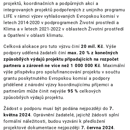
projektů, koordinačních a podpůrných akcí a
integrovaných projektů podpořených z unijního programu
LIFE v rámci výzev vyhlašovaných Evropskou komisí v
letech 2014-2020 v podprogramech Životní prostředí a
Klima a v letech 2021-2022 v oblastech Životní prostředí
a Opatření v oblasti klimatu.
Celková alokace pro tuto výzvu činí
20 mil. Kč
. Výše
podpory udělená žadateli činí
max. 20 % z konečných
způsobilých výdajů projektu připadajících na rozpočet
partnera a zároveň ne více než 1 000 000 Kč
. Maximální
výše příspěvku pro spolufinancování projektu v součtu
grantu poskytnutého Evropskou komisí a podpory
přidělené z národní výzvy koordinujícímu příjemci a
partnerům může činit nejvýše
95 %
celkových
způsobilých výdajů projektu.
Žádost o podporu musí být podána nejpozději do
7.
května 2024
. Oprávnění žadatelé, jejichž žádosti splní
formální náležitosti, budou vyzváni k předložení
projektové dokumentace nejpozději
7. června 2024
.