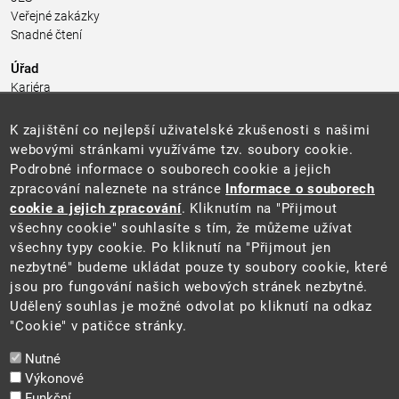
Veřejné zakázky
Snadné čtení
Úřad
Kariéra
Úřední deska
Pro média a veřejnost
K zajištění co nejlepší uživatelské zkušenosti s našimi
Povinně zveřejňované informace
webovými stránkami využíváme tzv. soubory cookie.
Kontakty
Podrobné informace o souborech cookie a jejich
Přistupnost budovy úřadu MŽP
(PDF, 204 kB)
zpracování naleznete na stránce
Informace o souborech
cookie a jejich zpracování
. Kliknutím na "Přijmout
Web
všechny cookie" souhlasíte s tím, že můžeme užívat
Aktuality
všechny typy cookie. Po kliknutí na "Přijmout jen
Ochrana osobních údajů
nezbytné" budeme ukládat pouze ty soubory cookie, které
Prohlášení o přístupnosti
jsou pro fungování našich webových stránek nezbytné.
Zásady používání cookies
Udělený souhlas je možné odvolat po kliknutí na odkaz
Mapa webu
"Cookie" v patičce stránky.
Sociální sítě
Nutné
Výkonové
Funkční