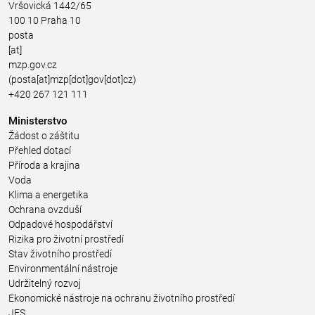
Vršovická 1442/65
100 10 Praha 10
posta
[at]
mzp.gov.cz
(posta[at]mzp[dot]gov[dot]cz)
+420 267 121 111
Ministerstvo
Žádost o záštitu
Přehled dotací
Příroda a krajina
Voda
Klima a energetika
Ochrana ovzduší
Odpadové hospodářství
Rizika pro životní prostředí
Stav životního prostředí
Environmentální nástroje
Udržitelný rozvoj
Ekonomické nástroje na ochranu životního prostředí
JES