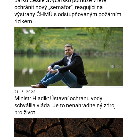
parku České Švýcarsko pomůže v létě
ochránit nový „semafor“, reagující na
výstrahy ČHMÚ s odstupňovaným požárním
rizikem
21. 6. 2023
Ministr Hladík: Ústavní ochranu vody
schválila vláda. Je to nenahraditelný zdroj
pro život