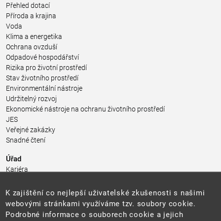
Přehled dotací
Příroda a krajina
Voda
Klima a energetika
Ochrana ovzduší
Odpadové hospodářství
Rizika pro životní prostředí
Stav životního prostředí
Environmentální nástroje
Udržitelný rozvoj
Ekonomické nástroje na ochranu životního prostředí
JES
Veřejné zakázky
Snadné čtení
Úřad
Kariéra
Úřední deska
Pro média a veřejnost
K zajištění co nejlepší uživatelské zkušenosti s našimi
Povinně zveřejňované informace
webovými stránkami využíváme tzv. soubory cookie.
Kontakty
Podrobné informace o souborech cookie a jejich