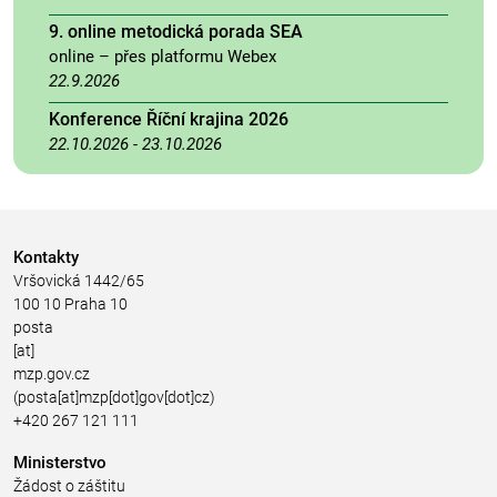
9. online metodická porada SEA
online – přes platformu Webex
22.9.2026
Konference Říční krajina 2026
22.10.2026
-
23.10.2026
Kontakty
Vršovická 1442/65
100 10 Praha 10
posta
[at]
mzp.gov.cz
(posta[at]mzp[dot]gov[dot]cz)
+420 267 121 111
Ministerstvo
Žádost o záštitu