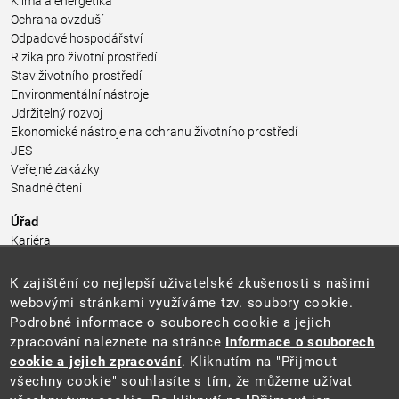
Klima a energetika
Ochrana ovzduší
Odpadové hospodářství
Rizika pro životní prostředí
Stav životního prostředí
Environmentální nástroje
Udržitelný rozvoj
Ekonomické nástroje na ochranu životního prostředí
JES
Veřejné zakázky
Snadné čtení
Úřad
Kariéra
Úřední deska
Pro média a veřejnost
K zajištění co nejlepší uživatelské zkušenosti s našimi
Povinně zveřejňované informace
webovými stránkami využíváme tzv. soubory cookie.
Kontakty
Podrobné informace o souborech cookie a jejich
Přistupnost budovy úřadu MŽP
(PDF, 204 kB)
zpracování naleznete na stránce
Informace o souborech
cookie a jejich zpracování
. Kliknutím na "Přijmout
Web
všechny cookie" souhlasíte s tím, že můžeme užívat
Aktuality