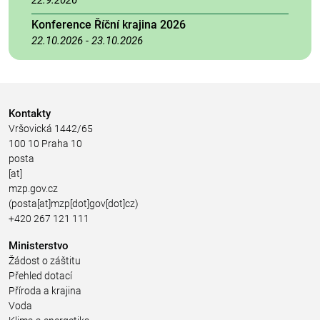
Konference Říční krajina 2026
22.10.2026
-
23.10.2026
Kontakty
Vršovická 1442/65
100 10 Praha 10
posta
[at]
mzp.gov.cz
(posta[at]mzp[dot]gov[dot]cz)
+420 267 121 111
Ministerstvo
Žádost o záštitu
Přehled dotací
Příroda a krajina
Voda