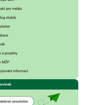
akt pro média
log služeb
letter
ikace
ník
 a projekty
o MŽP
ytování informací
novinek
debírat newsletter