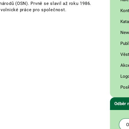
národů (OSN). Prvně se slavil až roku 1986.
ovolnické práce pro společnost.
Kont
Kata
News
Publ
Věst
Akce
Log
Posk
Odběr 
O