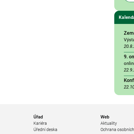
Kalend
Země
Výst
20.8
9. o
onli
22.9
Konf
22.1
Úřad
Web
Kariéra
Aktuality
Úřední deska
Ochrana osobních