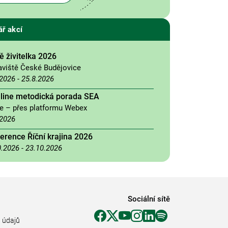
ář akcí
 živitelka 2026
aviště České Budějovice
.2026
-
25.8.2026
nline metodická porada SEA
ne – přes platformu Webex
.2026
erence Říční krajina 2026
0.2026
-
23.10.2026
Sociální sítě
 údajů