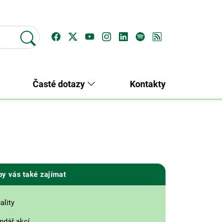
Časté dotazy
Kontakty
by vás také zajímat
ality
ndář akcí