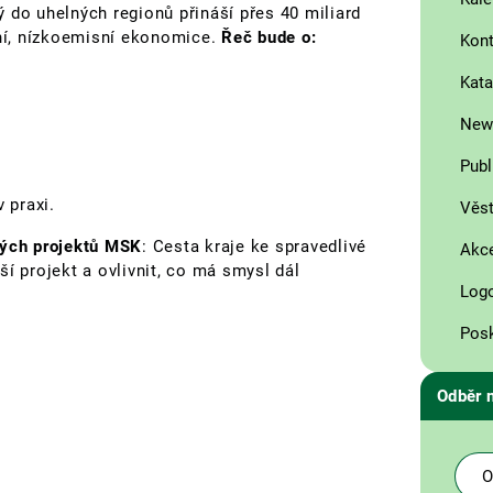
 do uhelných regionů přináší přes 40 miliard
ní, nízkoemisní ekonomice.
Řeč bude o:
Kont
Kata
News
Publ
v praxi.
Věst
ých projektů MSK
: Cesta kraje ke spravedlivé
Akce
í projekt a ovlivnit, co má smysl dál
Log
Posk
Odběr 
O