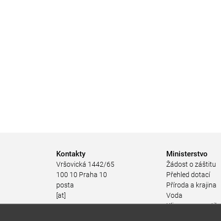
Kontakty
Ministerstvo
Vršovická 1442/65
Žádost o záštitu
100 10 Praha 10
Přehled dotací
posta
Příroda a krajina
[at]
Voda
mzp.gov.cz
Klima a energetik
(posta[at]mzp[dot]gov[dot]cz)
Ochrana ovzduší