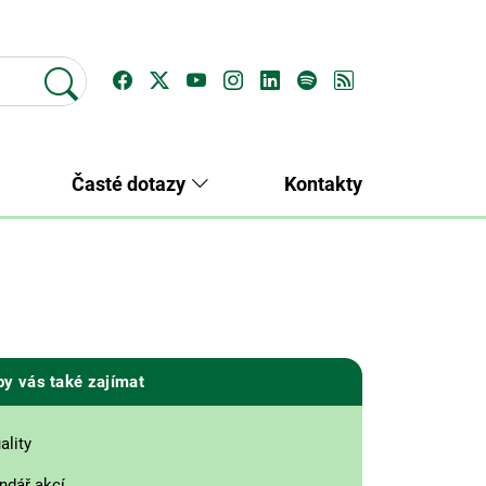
Časté dotazy
Kontakty
by vás také zajímat
ality
ndář akcí