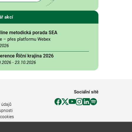
ář akcí
nline metodická porada SEA
ne – přes platformu Webex
.2026
erence Říční krajina 2026
0.2026
-
23.10.2026
Sociální sítě
 údajů
upnosti
 cookies