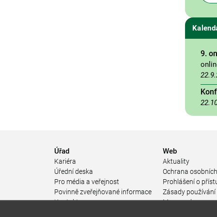
Kalend
9. o
onli
22.9
Konf
22.1
Úřad
Web
Kariéra
Aktuality
Úřední deska
Ochrana osobních
Pro média a veřejnost
Prohlášení o příst
Povinně zveřejňované informace
Zásady používání
a
Kontakty
Mapa webu
Přistupnost budovy úřadu MŽP