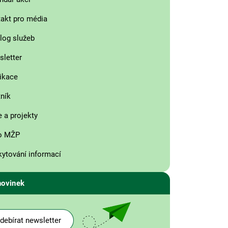
akt pro média
log služeb
letter
ikace
ník
 a projekty
o MŽP
ytování informací
novinek
debírat newsletter