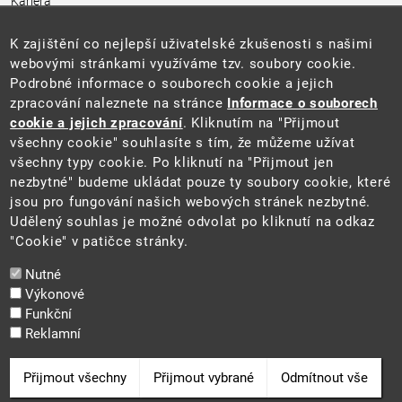
Kariéra
Úřední deska
Pro média a veřejnost
K zajištění co nejlepší uživatelské zkušenosti s našimi
Povinně zveřejňované informace
webovými stránkami využíváme tzv. soubory cookie.
Kontakty
Podrobné informace o souborech cookie a jejich
Přistupnost budovy úřadu MŽP
(PDF, 204 kB)
zpracování naleznete na stránce
Informace o souborech
cookie a jejich zpracování
. Kliknutím na "Přijmout
Web
všechny cookie" souhlasíte s tím, že můžeme užívat
Aktuality
všechny typy cookie. Po kliknutí na "Přijmout jen
Ochrana osobních údajů
nezbytné" budeme ukládat pouze ty soubory cookie, které
Prohlášení o přístupnosti
jsou pro fungování našich webových stránek nezbytné.
Zásady používání cookies
Udělený souhlas je možné odvolat po kliknutí na odkaz
Mapa webu
"Cookie" v patičce stránky.
Sociální sítě
Nutné
Výkonové
Funkční
Reklamní
2025 ©
Ministerstvo životního prostředí
Odvolat souhlas
Přijmout všechny
Přijmout vybrané
Odmítnout vše
Cookie