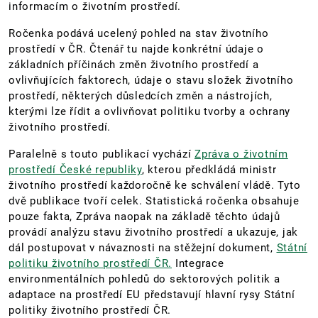
informacím o životním prostředí.
Ročenka podává ucelený pohled na stav životního
prostředí v ČR. Čtenář tu najde konkrétní údaje o
základních příčinách změn životního prostředí a
ovlivňujících faktorech, údaje o stavu složek životního
prostředí, některých důsledcích změn a nástrojích,
kterými lze řídit a ovlivňovat politiku tvorby a ochrany
životního prostředí.
Paralelně s touto publikací vychází
Zpráva o životním
prostředí České republiky
, kterou předkládá ministr
životního prostředí každoročně ke schválení vládě. Tyto
dvě publikace tvoří celek. Statistická ročenka obsahuje
pouze fakta, Zpráva naopak na základě těchto údajů
provádí analýzu stavu životního prostředí a ukazuje, jak
dál postupovat v návaznosti na stěžejní dokument,
Státní
politiku životního prostředí ČR.
Integrace
environmentálních pohledů do sektorových politik a
adaptace na prostředí EU představují hlavní rysy Státní
politiky životního prostředí ČR.