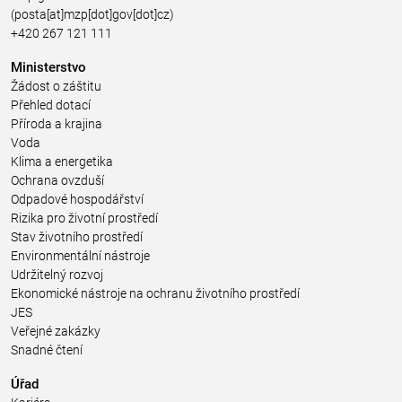
(posta[at]mzp[dot]gov[dot]cz)
+420 267 121 111
Ministerstvo
Žádost o záštitu
Přehled dotací
Příroda a krajina
Voda
Klima a energetika
Ochrana ovzduší
Odpadové hospodářství
Rizika pro životní prostředí
Stav životního prostředí
Environmentální nástroje
Udržitelný rozvoj
Ekonomické nástroje na ochranu životního prostředí
JES
Veřejné zakázky
Snadné čtení
Úřad