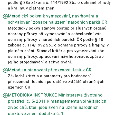
podle § 38a zákona č. 114/1992 Sb., o ochraně přírody
a krajiny, v platném znění.
Metodický pokyn k vymezování, navrhování a
schvalování zonace na území národních parků ČR
Metodický pokyn stanoví postup příslušných orgánů
ochrany přírody při vymezování a schvalování zón
ochrany přírody v národních parcích ČR podle § 18
zákona č. 114/1992 Sb., o ochraně přírody a krajiny, v
platném znění. Stanoví kritéria pro vymezování zón
ochrany přírody, zpracování návrhu zonace, způsob
jejího projednávání a schvalování.
Metodika stanovení přirozenosti lesů v ČR
Základní kritéria a parametry pro hodnocení
přirozenosti lesních porostů ve zvláště chráněných
územích ČR
METODICKÁ INSTRUKCE Ministerstva životního
prostředí č. 5/2011 k managementu volně žijících
živočichů, kteří jsou zvěří na území národních
parků, ve znění dodatku č. 1