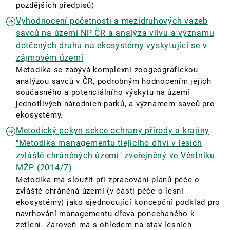
pozdějších předpisů)
Vyhodnocení početnosti a mezidruhových vazeb
savců na území NP ČR a analýza vlivu a významu
dotčených druhů na ekosystémy vyskytující se v
zájmovém území
Metodika se zabývá komplexní zoogeografickou
analýzou savců v ČR, podrobným hodnocením jejich
současného a potenciálního výskytu na území
jednotlivých národních parků, a významem savců pro
ekosystémy.
Metodický pokyn sekce ochrany přírody a krajiny
"Metodika managementu tlejícího dříví v lesích
zvláště chráněných území" zveřejněný ve Věstníku
MŽP (2014/7)
Metodika má sloužit při zpracování plánů péče o
zvláště chráněná území (v části péče o lesní
ekosystémy) jako sjednocující koncepční podklad pro
navrhování managementu dřeva ponechaného k
zetlení. Zároveň má s ohledem na stav lesních