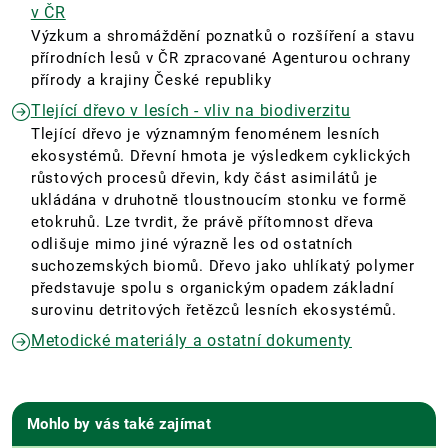
v ČR
Výzkum a shromáždění poznatků o rozšíření a stavu
přírodních lesů v ČR zpracované Agenturou ochrany
přírody a krajiny České republiky
Tlející dřevo v lesích - vliv na biodiverzitu
Tlející dřevo je významným fenoménem lesních
ekosystémů. Dřevní hmota je výsledkem cyklických
růstových procesů dřevin, kdy část asimilátů je
ukládána v druhotně tloustnoucím stonku ve formě
etokruhů. Lze tvrdit, že právě přítomnost dřeva
odlišuje mimo jiné výrazně les od ostatních
suchozemských biomů. Dřevo jako uhlíkatý polymer
představuje spolu s organickým opadem základní
surovinu detritových řetězců lesních ekosystémů.
Metodické materiály a ostatní dokumenty
Mohlo by vás také zajímat