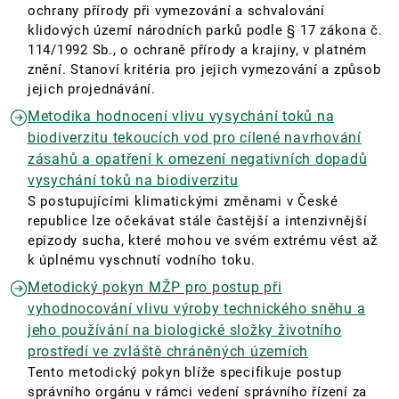
ochrany přírody při vymezování a schvalování
klidových území národních parků podle § 17 zákona č.
114/1992 Sb., o ochraně přírody a krajiny, v platném
znění. Stanoví kritéria pro jejich vymezování a způsob
jejich projednávání.
Metodika hodnocení vlivu vysychání toků na
biodiverzitu tekoucích vod pro cílené navrhování
zásahů a opatření k omezení negativních dopadů
vysychání toků na biodiverzitu
S postupujícími klimatickými změnami v České
republice lze očekávat stále častější a intenzivnější
epizody sucha, které mohou ve svém extrému vést až
k úplnému vyschnutí vodního toku.
Metodický pokyn MŽP pro postup při
vyhodnocování vlivu výroby technického sněhu a
jeho používání na biologické složky životního
prostředí ve zvláště chráněných územích
Tento metodický pokyn blíže specifikuje postup
správního orgánu v rámci vedení správního řízení za