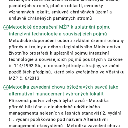
památných stromů, ptačích oblastí, evropsky
významných lokalit, smluvně chráněných území a
smluvně chráněných památných stromů
Metodické doporučení MŽP k uplatnění pojmu
intenzivní technologie a souvisejících pojmů
Metodické doporučení odboru zvláštní územní ochrany
přírody a krajiny a odboru legislativního Ministerstva
životního prostředí k uplatnění pojmu intenzivní
technologie a souvisejících pojmů použitých v zákoně
č. 114/1992 Sb., o ochraně přírody a krajiny, ve znění
pozdějších předpisů, které bylo zveřejněno ve Věstníku
MŽP č. 6/2013.
Metodika zavedení chovu býložravých savců jako
alternativní management vybraných lokalit
Přirozená pastva velkých býložravců - Metodika
přírodě blízkého a dlouhodobě udržitelného
managementu nelesních a lesních stanovišť 2. vydání
(1. vydání publikováno pod názvem Alternativní
management ekosystémů - Metodika zavedení chovu