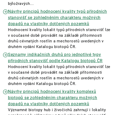
býložravých...
Návrhy principů hodnocení kvality typů přírodních
stanovišť se zohledněním charakteru možných
dopadů na vlastníky dotčených pozemků
Hodnocení kvality lokalit typů přírodních stanovišť lze
v současné době provádět na základě přítomnosti
druhů cévnatých rostlin a mechorostů uvedených v
druhém vydání Katalogu biotopů ČR.
Seznamy indikačních druhů pro jednotlivé typy
přírodních stanovišť podle Katalogu biotopů ČR
Hodnocení kvality lokalit typů přírodních stanovišť lze
v současné době provádět na základě přítomnosti
druhů cévnatých rostlin a mechorostů uvedených v
druhém vydání Katalogu biotopů ČR.
Návrhy principů hodnocení kvality komplexů
biotopů se zohledněním charakteru možných
dopadů na vlastníky dotčených pozemků
Významné biotopy hub i živočichů zahrnují i lokality