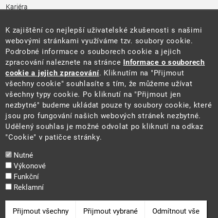
Kariéra
Úřední deska
Pro média a veřejnost
K zajištění co nejlepší uživatelské zkušenosti s našimi
Povinně zveřejňované informace
webovými stránkami využíváme tzv. soubory cookie.
Kontakty
Podrobné informace o souborech cookie a jejich
Přistupnost budovy úřadu MŽP
(PDF, 204 kB)
zpracování naleznete na stránce
Informace o souborech
cookie a jejich zpracování
. Kliknutím na "Přijmout
Web
všechny cookie" souhlasíte s tím, že můžeme užívat
Aktuality
všechny typy cookie. Po kliknutí na "Přijmout jen
Ochrana osobních údajů
nezbytné" budeme ukládat pouze ty soubory cookie, které
Prohlášení o přístupnosti
jsou pro fungování našich webových stránek nezbytné.
Zásady používání cookies
Udělený souhlas je možné odvolat po kliknutí na odkaz
Mapa webu
"Cookie" v patičce stránky.
Sociální sítě
Nutné
Výkonové
Funkční
Reklamní
2025 ©
Ministerstvo životního prostředí
Odvolat souhlas
Přijmout všechny
Přijmout vybrané
Odmítnout vše