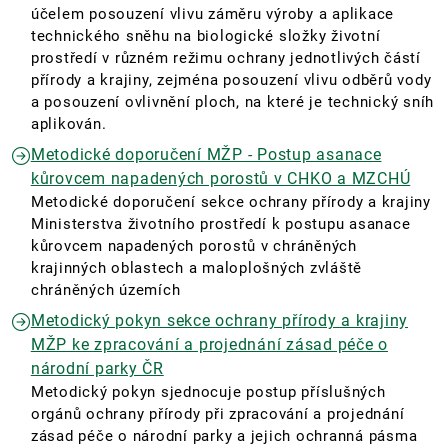
účelem posouzení vlivu záměru výroby a aplikace
technického sněhu na biologické složky životní
prostředí v různém režimu ochrany jednotlivých částí
přírody a krajiny, zejména posouzení vlivu odběrů vody
a posouzení ovlivnění ploch, na které je technický sníh
aplikován.
Metodické doporučení MŽP - Postup asanace
kůrovcem napadených porostů v CHKO a MZCHÚ
Metodické doporučení sekce ochrany přírody a krajiny
Ministerstva životního prostředí k postupu asanace
kůrovcem napadených porostů v chráněných
krajinných oblastech a maloplošných zvláště
chráněných územích
Metodický pokyn sekce ochrany přírody a krajiny
MŽP ke zpracování a projednání zásad péče o
národní parky ČR
Metodický pokyn sjednocuje postup příslušných
orgánů ochrany přírody při zpracování a projednání
zásad péče o národní parky a jejich ochranná pásma