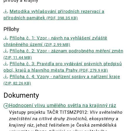
přírody a krajiny
Metodika vyhlašování přírodních rezervací a
přírodních památek
(PDF, 398.35 KB)
Přílohy
Příloha č. 1: Vzor - návrh na vyhlášení zvláště
chráněného území
(ZIP, 2.99 MB)
Příloha č. 2: Vzor - záznam podrobného měření změn
(ZIP, 11.44 MB)
Příloha č. 3: Pravidla pro vydávání právních předpisů
obcí, krajů a hlavního města Prahy
(PDF, 279.9 KB)
Příloha č. 4: Vzory - nařízení správy a nařízení kraje
(ZIP, 82.26 KB)
Dokumenty
Hodnocení vlivu umělého světla na krajinný ráz
Výstupy projektu TAČR TITSMZP012:
Vliv světelného
znečištění na citlivé druhy živočichů, ekosystémy a
krajinný ráz
, jehož řešitelem je Česká zemědělská