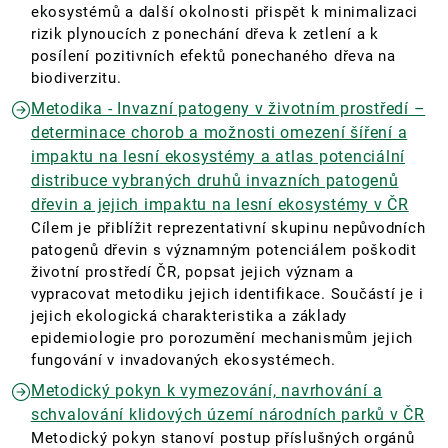
ekosystémů a další okolnosti přispět k minimalizaci
rizik plynoucích z ponechání dřeva k zetlení a k
posílení pozitivních efektů ponechaného dřeva na
biodiverzitu.
Metodika - Invazní patogeny v životním prostředí –
determinace chorob a možnosti omezení šíření a
impaktu na lesní ekosystémy a atlas potenciální
distribuce vybraných druhů invazních patogenů
dřevin a jejich impaktu na lesní ekosystémy v ČR
Cílem je přiblížit reprezentativní skupinu nepůvodních
patogenů dřevin s významným potenciálem poškodit
životní prostředí ČR, popsat jejich význam a
vypracovat metodiku jejich identifikace. Součástí je i
jejich ekologická charakteristika a základy
epidemiologie pro porozumění mechanismům jejich
fungování v invadovaných ekosystémech.
Metodický pokyn k vymezování, navrhování a
schvalování klidových území národních parků v ČR
Metodický pokyn stanoví postup příslušných orgánů