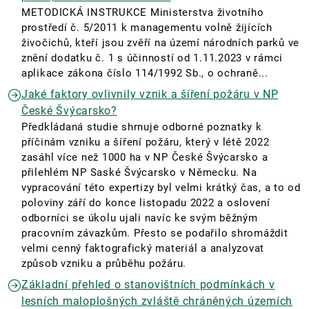
METODICKÁ INSTRUKCE Ministerstva životního
prostředí č. 5/2011 k managementu volně žijících
živočichů, kteří jsou zvěří na území národních parků ve
znění dodatku č. 1 s účinností od 1.11.2023 v rámci
aplikace zákona číslo 114/1992 Sb., o ochraně...
Jaké faktory ovlivnily vznik a šíření požáru v NP
České Švýcarsko?
Předkládaná studie shrnuje odborné poznatky k
příčinám vzniku a šíření požáru, který v létě 2022
zasáhl více než 1000 ha v NP České Švýcarsko a
přilehlém NP Saské Švýcarsko v Německu. Na
vypracování této expertizy byl velmi krátký čas, a to od
poloviny září do konce listopadu 2022 a oslovení
odborníci se úkolu ujali navíc ke svým běžným
pracovním závazkům. Přesto se podařilo shromáždit
velmi cenný faktografický materiál a analyzovat
způsob vzniku a průběhu požáru.
Základní přehled o stanovištních podmínkách v
lesních maloplošných zvláště chráněných územích