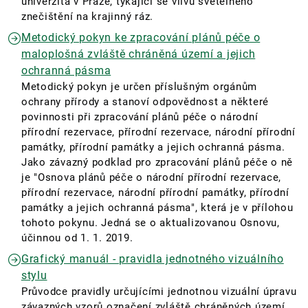
univerzita v Praze, týkající se vlivu světelného
znečištění na krajinný ráz.
Metodický pokyn ke zpracování plánů péče o
maloplošná zvláště chráněná území a jejich
ochranná pásma
Metodický pokyn je určen příslušným orgánům
ochrany přírody a stanoví odpovědnost a některé
povinnosti při zpracování plánů péče o národní
přírodní rezervace, přírodní rezervace, národní přírodní
památky, přírodní památky a jejich ochranná pásma.
Jako závazný podklad pro zpracování plánů péče o ně
je "Osnova plánů péče o národní přírodní rezervace,
přírodní rezervace, národní přírodní památky, přírodní
památky a jejich ochranná pásma", která je v přílohou
tohoto pokynu. Jedná se o aktualizovanou Osnovu,
účinnou od 1. 1. 2019.
Grafický manuál - pravidla jednotného vizuálního
stylu
Průvodce pravidly určujícími jednotnou vizuální úpravu
závazných vzorů označení zvláště chráněných území,