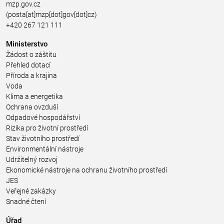
mzp.gov.cz
(posta[at]mzp[dot]gov[dot]cz)
+420 267 121 111
Ministerstvo
Žádost o záštitu
Přehled dotací
Příroda a krajina
Voda
Klima a energetika
Ochrana ovzduší
Odpadové hospodářství
Rizika pro životní prostředí
Stav životního prostředí
Environmentální nástroje
Udržitelný rozvoj
Ekonomické nástroje na ochranu životního prostředí
JES
Veřejné zakázky
Snadné čtení
Úřad