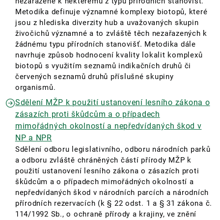
nezařazené k některému z typů přírodních stanovišť.
Metodika definuje významné komplexy biotopů, které
jsou z hlediska diverzity hub a uvažovaných skupin
živočichů významné a to zvláště těch nezařazených k
žádnému typu přírodních stanovišť. Metodika dále
navrhuje způsob hodnocení kvality lokalit komplexů
biotopů s využitím seznamů indikačních druhů či
červených seznamů druhů příslušné skupiny
organismů.
Sdělení MŽP k použití ustanovení lesního zákona o
zásazích proti škůdcům a o případech
mimořádných okolností a nepředvídaných škod v
NP a NPR
Sdělení odboru legislativního, odboru národních parků
a odboru zvláště chráněných částí přírody MŽP k
použití ustanovení lesního zákona o zásazích proti
škůdcům a o případech mimořádných okolností a
nepředvídaných škod v národních parcích a národních
přírodních rezervacích (k § 22 odst. 1 a § 31 zákona č.
114/1992 Sb., o ochraně přírody a krajiny, ve znění