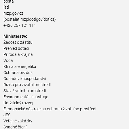
posta
[at]
mzp.gov.cz
(posta[at]mzp[dot]gov[dot]cz)
+420 267 121 111
Ministerstvo
Žádost o záštitu
Přehled dotací
Příroda a krajina
Voda
Klima a energetika
Ochrana ovzduší
Odpadové hospodářství
Rizika pro životní prostředí
Stav životního prostředí
Environmentální nástroje
Udržitelný rozvoj
Ekonomické nástroje na ochranu životního prostředí
JES
Veřejné zakázky
Snadné čtení