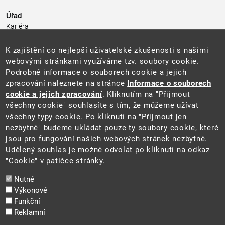
Úřad
Kariéra
Úřední deska
Pro média a veřejnost
K zajištění co nejlepší uživatelské zkušenosti s našimi
Povinně zveřejňované informace
webovými stránkami využíváme tzv. soubory cookie.
Kontakty
Podrobné informace o souborech cookie a jejich
Přistupnost budovy úřadu MŽP
(PDF, 204 kB)
zpracování naleznete na stránce
Informace o souborech
cookie a jejich zpracování
. Kliknutím na "Přijmout
Web
všechny cookie" souhlasíte s tím, že můžeme užívat
Aktuality
všechny typy cookie. Po kliknutí na "Přijmout jen
Ochrana osobních údajů
nezbytné" budeme ukládat pouze ty soubory cookie, které
Prohlášení o přístupnosti
jsou pro fungování našich webových stránek nezbytné.
Zásady používání cookies
Udělený souhlas je možné odvolat po kliknutí na odkaz
Mapa webu
"Cookie" v patičce stránky.
Sociální sítě
Nutné
Výkonové
Funkční
Reklamní
2025 ©
Ministerstvo životního prostředí