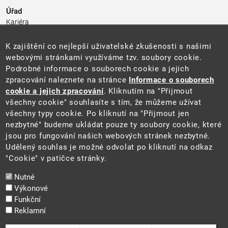
Úřad
Kariéra
Úřední deska
Pro média a veřejnost
K zajištění co nejlepší uživatelské zkušenosti s našimi
Povinně zveřejňované informace
webovými stránkami využíváme tzv. soubory cookie.
Kontakty
Podrobné informace o souborech cookie a jejich
Přistupnost budovy úřadu MŽP
(PDF, 204 kB)
zpracování naleznete na stránce
Informace o souborech
cookie a jejich zpracování
. Kliknutím na "Přijmout
Web
všechny cookie" souhlasíte s tím, že můžeme užívat
Aktuality
všechny typy cookie. Po kliknutí na "Přijmout jen
Ochrana osobních údajů
nezbytné" budeme ukládat pouze ty soubory cookie, které
Prohlášení o přístupnosti
jsou pro fungování našich webových stránek nezbytné.
Zásady používání cookies
Udělený souhlas je možné odvolat po kliknutí na odkaz
Mapa webu
"Cookie" v patičce stránky.
Sociální sítě
Nutné
Výkonové
Funkční
Reklamní
2025 ©
Ministerstvo životního prostředí