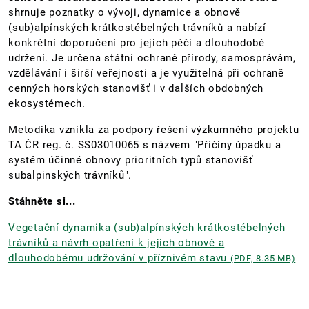
shrnuje poznatky o vývoji, dynamice a obnově
(sub)alpínských krátkostébelných trávníků a nabízí
konkrétní doporučení pro jejich péči a dlouhodobé
udržení. Je určena státní ochraně přírody, samosprávám,
vzdělávání i širší veřejnosti a je využitelná při ochraně
cenných horských stanovišť i v dalších obdobných
ekosystémech.
Metodika vznikla za podpory řešení výzkumného projektu
TA ČR reg. č. SS03010065 s názvem "Příčiny úpadku a
systém účinné obnovy prioritních typů stanovišť
subalpinských trávníků".
Stáhněte si...
Vegetační dynamika (sub)alpínských krátkostébelných
trávníků a návrh opatření k jejich obnově a
dlouhodobému udržování v příznivém stavu
(PDF, 8.35 MB)