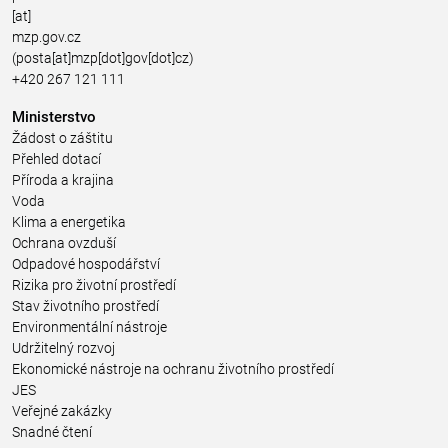
[at]
mzp.gov.cz
(posta[at]mzp[dot]gov[dot]cz)
+420 267 121 111
Ministerstvo
Žádost o záštitu
Přehled dotací
Příroda a krajina
Voda
Klima a energetika
Ochrana ovzduší
Odpadové hospodářství
Rizika pro životní prostředí
Stav životního prostředí
Environmentální nástroje
Udržitelný rozvoj
Ekonomické nástroje na ochranu životního prostředí
JES
Veřejné zakázky
Snadné čtení