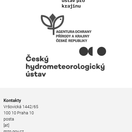
Kontakty
Vršovická 1442/65
100 10 Praha 10
posta
[at]
mzp.gov.cz