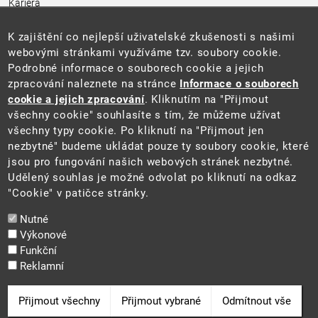
Kariéra
Úřední deska
Pro média a veřejnost
K zajištění co nejlepší uživatelské zkušenosti s našimi
Povinně zveřejňované informace
webovými stránkami využíváme tzv. soubory cookie.
Kontakty
Podrobné informace o souborech cookie a jejich
Přistupnost budovy úřadu MŽP
(PDF, 204 kB)
zpracování naleznete na stránce
Informace o souborech
cookie a jejich zpracování
. Kliknutím na "Přijmout
Web
všechny cookie" souhlasíte s tím, že můžeme užívat
Aktuality
všechny typy cookie. Po kliknutí na "Přijmout jen
Ochrana osobních údajů
nezbytné" budeme ukládat pouze ty soubory cookie, které
Prohlášení o přístupnosti
jsou pro fungování našich webových stránek nezbytné.
Zásady používání cookies
Udělený souhlas je možné odvolat po kliknutí na odkaz
Mapa webu
"Cookie" v patičce stránky.
Sociální sítě
Nutné
Výkonové
Funkční
Reklamní
2025 ©
Ministerstvo životního prostředí
Odvolat souhlas
Přijmout všechny
Přijmout vybrané
Odmítnout vše
Cookie