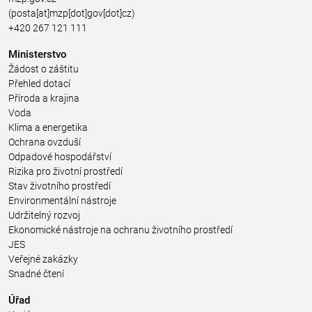
(posta[at]mzp[dot]gov[dot]cz)
+420 267 121 111
Ministerstvo
Žádost o záštitu
Přehled dotací
Příroda a krajina
Voda
Klima a energetika
Ochrana ovzduší
Odpadové hospodářství
Rizika pro životní prostředí
Stav životního prostředí
Environmentální nástroje
Udržitelný rozvoj
Ekonomické nástroje na ochranu životního prostředí
JES
Veřejné zakázky
Snadné čtení
Úřad