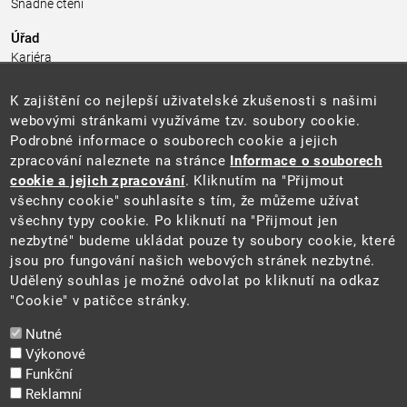
Snadné čtení
Úřad
Kariéra
Úřední deska
Pro média a veřejnost
K zajištění co nejlepší uživatelské zkušenosti s našimi
Povinně zveřejňované informace
webovými stránkami využíváme tzv. soubory cookie.
Kontakty
Podrobné informace o souborech cookie a jejich
Přistupnost budovy úřadu MŽP
(PDF, 204 kB)
zpracování naleznete na stránce
Informace o souborech
cookie a jejich zpracování
. Kliknutím na "Přijmout
Web
všechny cookie" souhlasíte s tím, že můžeme užívat
Aktuality
všechny typy cookie. Po kliknutí na "Přijmout jen
Ochrana osobních údajů
nezbytné" budeme ukládat pouze ty soubory cookie, které
Prohlášení o přístupnosti
jsou pro fungování našich webových stránek nezbytné.
Zásady používání cookies
Udělený souhlas je možné odvolat po kliknutí na odkaz
Mapa webu
"Cookie" v patičce stránky.
Sociální sítě
Nutné
Výkonové
Funkční
Reklamní