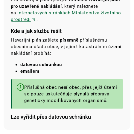
pro uzavřené nakládání
, který naleznete
na
internetových stránkách Ministerstva životního
prostředí
.
Kde a jak službu řešit
Havarijní plán zašlete
písemně
příslušnému
obecnímu úřadu obce, v jejímž katastrálním území
nakládání probíhá:
datovou schránkou
emailem
Příslušná obec
není
obec, přes jejíž území
se pouze uskutečňuje plynulá přeprava
geneticky modifikovaných organismů.
Lze vyřídit přes datovou schránku