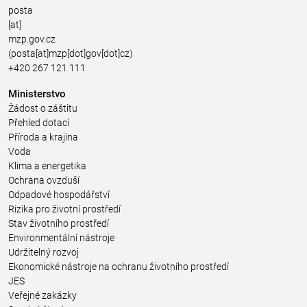
posta
[at]
mzp.gov.cz
(posta[at]mzp[dot]gov[dot]cz)
+420 267 121 111
Ministerstvo
Žádost o záštitu
Přehled dotací
Příroda a krajina
Voda
Klima a energetika
Ochrana ovzduší
Odpadové hospodářství
Rizika pro životní prostředí
Stav životního prostředí
Environmentální nástroje
Udržitelný rozvoj
Ekonomické nástroje na ochranu životního prostředí
JES
Veřejné zakázky