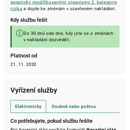
geneticky modifikovanými organismy 2. kategorie
rizika
a dojde ke změnám v uzavřeném nakládání.
Kdy službu řešit
Do 30 dnů ode dne, kdy jste se o změnách
v nakládání dozvěděli.
Platnost od
21. 11. 2020
Vyřízení služby
Elektronicky
Osobně nebo poštou
Co potřebujete, pokud službu řešíte
Pro havarijní plán využijte formulář
Havarijní plán