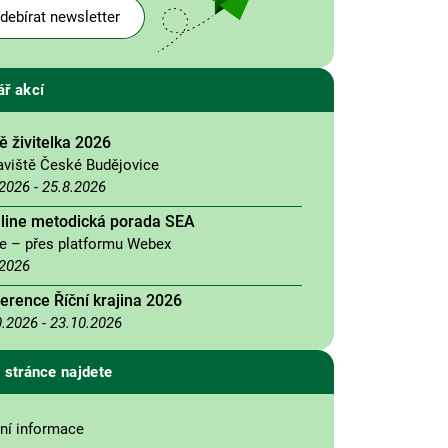
debírat newsletter
ář akcí
 živitelka 2026
aviště České Budějovice
.2026
-
25.8.2026
nline metodická porada SEA
ne – přes platformu Webex
.2026
erence Říční krajina 2026
0.2026
-
23.10.2026
 stránce najdete
ní informace