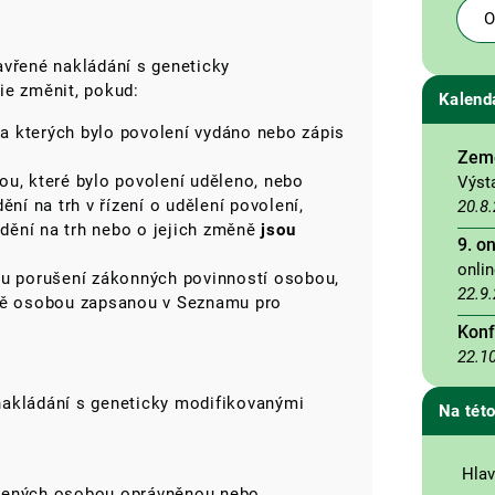
O
avřené nakládání s geneticky
ie změnit, pokud:
Kalend
a kterých bylo povolení vydáno nebo zápis
Země
ou, které bylo povolení uděleno, nebo
Výst
í na trh v řízení o udělení povolení,
20.8
ění na trh nebo o jejich změně
jsou
9. o
onli
 porušení zákonných povinností osobou,
22.9
adě osobou zapsanou v Seznamu pro
Konf
22.1
nakládání s geneticky modifikovanými
Na této
Hlav
ožených osobou oprávněnou nebo