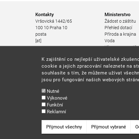
Kontakty
Ministerstvo
Vršovická 1442/65
Žádost o záštitu
100 10 Praha 10
Přehled dotací
posta
Příroda a krajina
[at]
Voda
mzp.gov.cz
Klima a energetik
(posta[at]mzp[dot]gov[dot]cz)
Ochrana ovzduší
K zajištění co nejlepší uživatelské zkuš
+420 267 121 111
Odpadové hospod
cookie a jejich zpracování naleznete na s
Rizika pro životní
souhlasíte s tím, že můžeme užívat všechn
Stav životního pro
jsou pro fungování našich webových stráne
Environmentální n
Udržitelný rozvoj
Nutné
Ekonomické nástr
Výkonové
životního prostřed
Funkční
JES
Reklamní
Veřejné zakázky
Snadné čtení
Odvolat souhlas
Přijmout všechny
Přijmout vybrané
O
Cookie