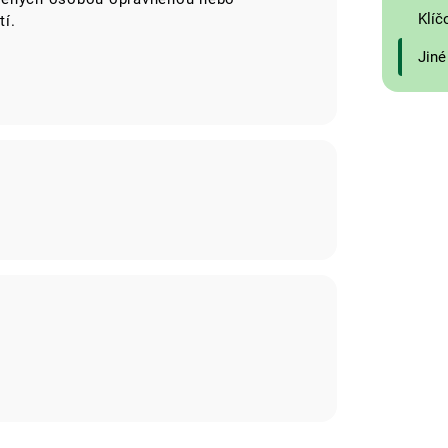
Klíč
tí.
Jiné