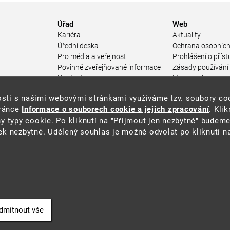
Úřad
Web
Kariéra
Aktuality
Úřední deska
Ochrana osobních
Pro média a veřejnost
Prohlášení o příst
Povinně zveřejňované informace
Zásady používání
a
Kontakty
Mapa webu
Přistupnost budovy úřadu MŽP
enosti s našimi webovými stránkami využíváme tzv. soubory c
ářství
(PDF, 204 kB)
tránce
Informace o souborech cookie a jejich zpracování
. Kli
 prostředí
y typy cookie. Po kliknutí na "Přijmout jen nezbytné" budeme
středí
k nezbytné. Udělený souhlas je možné odvolat po kliknutí na
ástroje
oje na ochranu
í
dmítnout vše