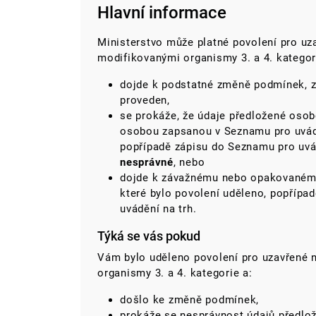
Hlavní informace
Ministerstvo může platné povolení pro uz
modifikovanými organismy 3. a 4. kategor
dojde k podstatné změně podmínek, z
proveden,
se prokáže, že údaje předložené osob
osobou zapsanou v Seznamu pro uváděn
popřípadě zápisu do Seznamu pro uvád
nesprávné
, nebo
dojde k závažnému nebo opakovanému
které bylo povolení uděleno, popříp
uvádění na trh.
Týká se vás pokud
Vám bylo uděleno povolení pro uzavřené 
organismy 3. a 4. kategorie a:
došlo ke změně podmínek,
prokáže se nesprávnost údajů předl