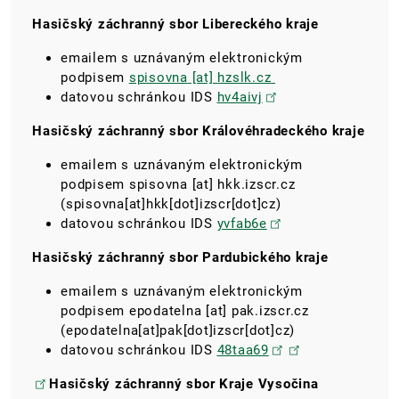
Hasičský záchranný sbor Libereckého kraje
emailem s uznávaným elektronickým
podpisem
spisovna
[at]
hzslk.cz
datovou schránkou IDS
hv4aivj
Hasičský záchranný sbor Královéhradeckého kraje
emailem s uznávaným elektronickým
podpisem
spisovna
[at]
hkk.izscr.cz
(spisovna[at]hkk[dot]izscr[dot]cz)
datovou schránkou IDS
yvfab6e
Hasičský záchranný sbor Pardubického kraje
emailem s uznávaným elektronickým
podpisem
epodatelna
[at]
pak.izscr.cz
(epodatelna[at]pak[dot]izscr[dot]cz)
datovou schránkou IDS
48taa69
Hasičský záchranný sbor Kraje Vysočina