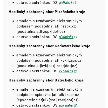
datovou schránkou IDS
ph9aiu3
Hasičský záchranný sbor Plzeňského kraje
emailem s uznávaným elektronickým
podpisem
podatelna
[at]
hzspk.cz
(podatelna[at]hzspk[dot]cz)
datovou schránkou IDS
p36ab6k
Hasičský záchranný sbor Karlovarského kraje
emailem s uznávaným elektronickým
podpisem
podatelna
[at]
kvk.izscr.cz
(podatelna[at]kvk[dot]izscr[dot]cz)
datovou schránkou IDS
xknaa7s
Hasičský záchranný sbor Ústeckého kraje
emailem s uznávaným elektronickým
podpisem
spisovna
[at]
ulk.izscr.cz
(epodatelna[at]ulk[dot]izscr[dot]cz)
datovou schránkou IDS
auyaa6n