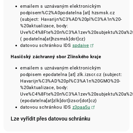
emailem s uznávaným elektronickým
podpisem
%C2%A0podatelna
[at]
hzsmsk.cz
(subject: Havarijn%C3%AD%20pl%C3%A1n%20-
%20aktualizace, body:
Uve%C4%8Fte%20n%C3%A1zev%20subjektu%20a%2
( podatelna[at]hzsmsk[dot]cz)
datovou schránkou IDS
spdaive
Hasičský záchranný sbor Zlínského kraje
emailem s uznávaným elektronickým
podpisem
epodatelna
[at]
zlk.izscr.cz
(subject:
Havarijn%C3%AD%20pl%C3%A1n%20GMO%20-
%20aktualizace, body:
Uve%C4%8Fte%20n%C3%A1zev%20subjektu%20a%2
(epodatelna[at]zlk[dot]izscr[dot]cz)
datovou schránkou IDS
z3paa5u
Lze vyřídit přes datovou schránku