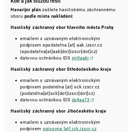
Kde a jak službu řešit
Havarijní plán
zašlete hasičskému záchrannému
sboru
podle místa nakládání:
Hasičský záchranný sbor hlavního města Prahy
emailem s uznávaným elektronickým
podpisem
epodatelna
[at]
aak.izscr.cz
(epodatelna[at]aak[dot]izscr[dot]cz)
datovou schránkou IDS
jm9aa6j
Hasičský záchranný sbor Středočeského kraje
emailem s uznávaným elektronickým
podpisem
podatelna
[at]
sck.izscr.cz
(podatelna[at]sck[dot]izscr[dot]cz)
datovou schránkou IDS
dz4aa73
Hasičský záchranný sbor Jihočeského kraje
emailem s uznávaným elektronickým
podpisem
spisovna
[at]
jck.izscr.cz