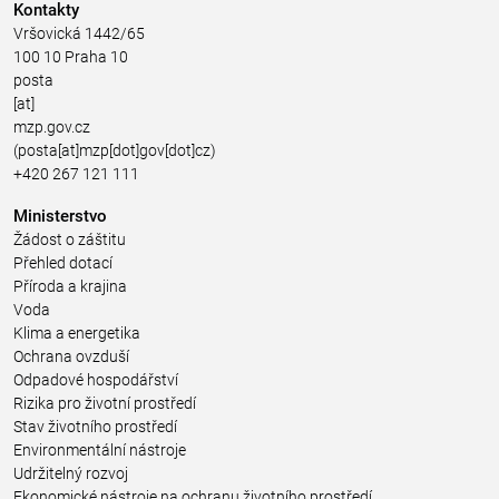
Kontakty
Vršovická 1442/65
100 10 Praha 10
posta
[at]
mzp.gov.cz
(posta[at]mzp[dot]gov[dot]cz)
+420 267 121 111
Ministerstvo
Žádost o záštitu
Přehled dotací
Příroda a krajina
Voda
Klima a energetika
Ochrana ovzduší
Odpadové hospodářství
Rizika pro životní prostředí
Stav životního prostředí
Environmentální nástroje
Udržitelný rozvoj
Ekonomické nástroje na ochranu životního prostředí