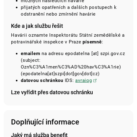
možných následcích havárie
přijatých opatřeních a dalších postupech k
odstranění nebo zmírnění havárie
Kde a jak službu řešit
Havárii oznamte Inspektorátu Státní zemědělské a
potravinářské inspekce v Praze
písemně
:
emailem
na adresu
epodatelna
[at]
szpi.gov.cz
(subject:
Ozn%C3%A1men%C3%AD%20hav%C3%A1rie)
(epodatelna[at]szpi[dot]gov[dot]cz)
datovou schránkou
IDS:
avraiqg
Lze vyřídit přes datovou schránku
Doplňující informace
Jaký má služba benefit