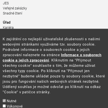
JES
Veřejné zakázky
Snadné čtení
Úřad
Kariéra
Úřední deska
Pro média a veřejnost
K zajištění co nejlepší uživatelské zkušenosti s našimi
Povinně zveřejňované informace
webovými stránkami využíváme tzv. soubory cookie.
Kontakty
Podrobné informace o souborech cookie a jejich
Přistupnost budovy úřadu MŽP
(PDF, 204 kB)
zpracování naleznete na stránce
Informace o souborech
cookie a jejich zpracování
. Kliknutím na "Přijmout
Web
všechny cookie" souhlasíte s tím, že můžeme užívat
Aktuality
všechny typy cookie. Po kliknutí na "Přijmout jen
Ochrana osobních údajů
nezbytné" budeme ukládat pouze ty soubory cookie, které
Prohlášení o přístupnosti
jsou pro fungování našich webových stránek nezbytné.
Zásady používání cookies
Udělený souhlas je možné odvolat po kliknutí na odkaz
Mapa webu
"Cookie" v patičce stránky.
Sociální sítě
Nutné
Výkonové