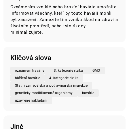
Oznámením vzniklé nebo hrozící havárie umožníte
informovat všechny, kteří by touto havárií mohli
být zasaženi. Zamezíte tím vzniku škod na zdraví a
životním prostředí, nebo tyto škody
minimalizujete.
Klíčová slova
oznámení havárie
3. kategorie rizika
GMO
hlášení havárie
4. kategorie rizika
Státní zemědělská a potravinářská inspekce
geneticky modifikované organismy
havárie
uzavřené nakládání
Jiné