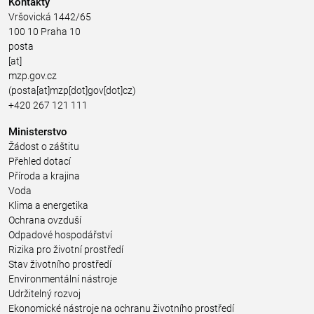
Kontakty
Vršovická 1442/65
100 10 Praha 10
posta
[at]
mzp.gov.cz
(posta[at]mzp[dot]gov[dot]cz)
+420 267 121 111
Ministerstvo
Žádost o záštitu
Přehled dotací
Příroda a krajina
Voda
Klima a energetika
Ochrana ovzduší
Odpadové hospodářství
Rizika pro životní prostředí
Stav životního prostředí
Environmentální nástroje
Udržitelný rozvoj
Ekonomické nástroje na ochranu životního prostředí