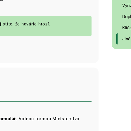
Vyří
Dopl
istíte, že havárie hrozí.
Klíč
Jiné
ormulář
. Volnou formou Ministerstvo