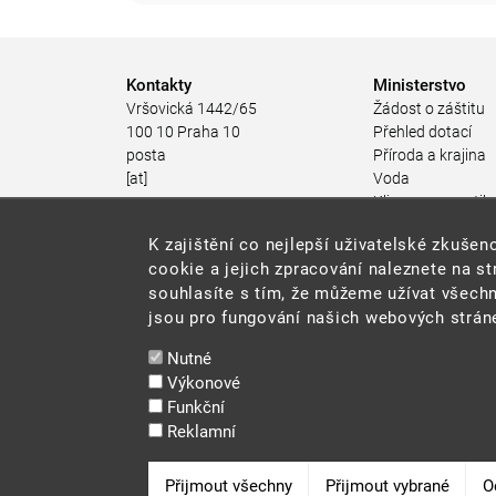
Kontakty
Ministerstvo
Vršovická 1442/65
Žádost o záštitu
100 10 Praha 10
Přehled dotací
posta
Příroda a krajina
[at]
Voda
mzp.gov.cz
Klima a energetik
(posta[at]mzp[dot]gov[dot]cz)
Ochrana ovzduší
K zajištění co nejlepší uživatelské zkuš
+420 267 121 111
Odpadové hospod
cookie a jejich zpracování naleznete na s
Rizika pro životní
souhlasíte s tím, že můžeme užívat všechn
Stav životního pro
jsou pro fungování našich webových stráne
Environmentální n
Udržitelný rozvoj
Nutné
Ekonomické nástr
Výkonové
životního prostřed
Funkční
JES
Reklamní
Veřejné zakázky
Snadné čtení
Odvolat souhlas
Přijmout všechny
Přijmout vybrané
O