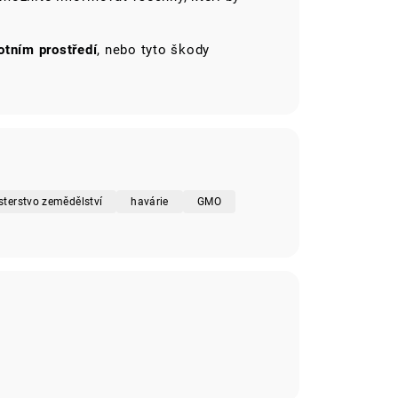
otním prostředí
, nebo tyto škody
sterstvo zemědělství
havárie
GMO