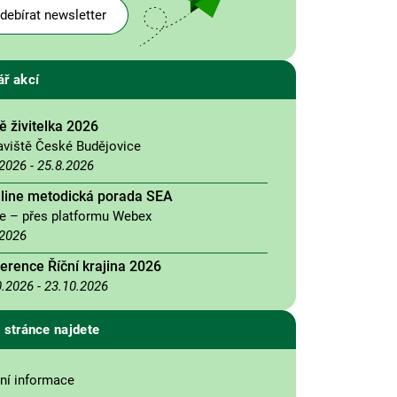
debírat newsletter
ář akcí
 živitelka 2026
aviště České Budějovice
.2026
-
25.8.2026
nline metodická porada SEA
ne – přes platformu Webex
.2026
erence Říční krajina 2026
0.2026
-
23.10.2026
 stránce najdete
ní informace