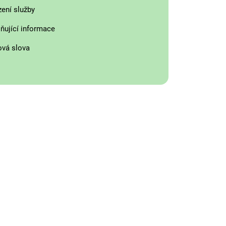
zení služby
ňující informace
ová slova