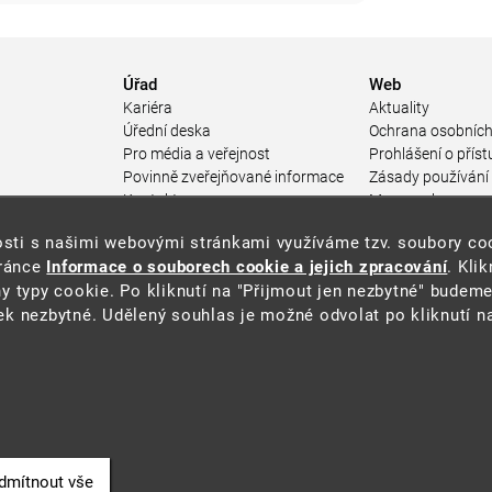
Úřad
Web
Kariéra
Aktuality
Úřední deska
Ochrana osobních
Pro média a veřejnost
Prohlášení o příst
Povinně zveřejňované informace
Zásady používání
a
Kontakty
Mapa webu
Přistupnost budovy úřadu MŽP
enosti s našimi webovými stránkami využíváme tzv. soubory c
ářství
(PDF, 204 kB)
tránce
Informace o souborech cookie a jejich zpracování
. Kli
 prostředí
y typy cookie. Po kliknutí na "Přijmout jen nezbytné" budeme
středí
k nezbytné. Udělený souhlas je možné odvolat po kliknutí na
ástroje
oje na ochranu
í
dmítnout vše