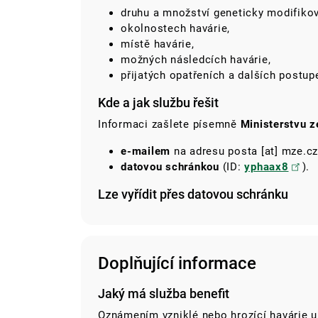
druhu a množství geneticky modifiko
okolnostech havárie,
místě havárie,
možných následcích havárie,
přijatých opatřeních a dalších postup
Kde a jak službu řešit
Informaci zašlete písemně
Ministerstvu 
e-mailem
na adresu
posta
[at]
mze.cz
datovou schránkou
(ID:
yphaax8
).
Lze vyřídit přes datovou schránku
Doplňující informace
Jaký má služba benefit
Oznámením vzniklé nebo hrozící havárie u