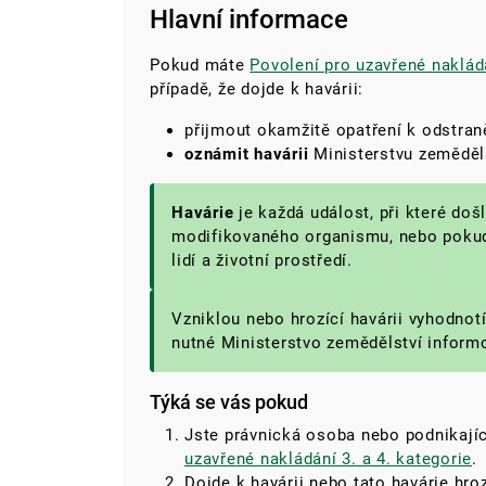
Hlavní informace
Pokud máte
Povolení pro uzavřené nakládá
případě, že dojde k havárii:
přijmout okamžitě opatření k odstran
oznámit havárii
Ministerstvu zeměděl
Havárie
je každá událost, při které do
modifikovaného organismu, nebo pokud 
lidí a životní prostředí.
Vzniklou nebo hrozící havárii vyhodnot
nutné Ministerstvo zemědělství inform
Týká se vás pokud
Jste právnická osoba nebo podnikajíc
uzavřené nakládání 3. a 4. kategorie
.
Dojde k havárii nebo tato havárie hroz