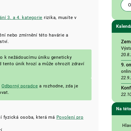
O
ní 3. a 4. kategorie
rizika, musíte v
Kalend
ění nebo zmírnění této havárie a
Země
ství.
Výst
20.8
šlo k nežádoucímu úniku geneticky
tento únik hrozí a může ohrozit zdraví
9. o
onli
22.9
í
Odborný poradce
a rozhodne, zda je
Konf
ovat.
22.1
Na této
í fyzická osoba, která má
Povolení pro
Hlav
í.