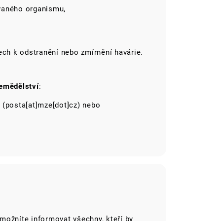
vaného organismu,
ech k odstranění nebo zmírnění havárie.
zemědělství
:
(posta[at]mze[dot]cz)
nebo
možníte informovat všechny, kteří by