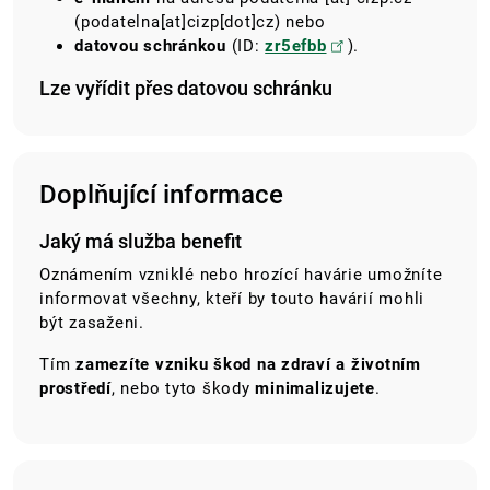
(podatelna[at]cizp[dot]cz)
nebo
datovou schránkou
(ID:
zr5efbb
).
Lze vyřídit přes datovou schránku
Doplňující informace
Jaký má služba benefit
Oznámením vzniklé nebo hrozící havárie umožníte
informovat všechny, kteří by touto havárií mohli
být zasaženi.
Tím
zamezíte vzniku škod na zdraví a životním
prostředí
, nebo tyto škody
minimalizujete
.