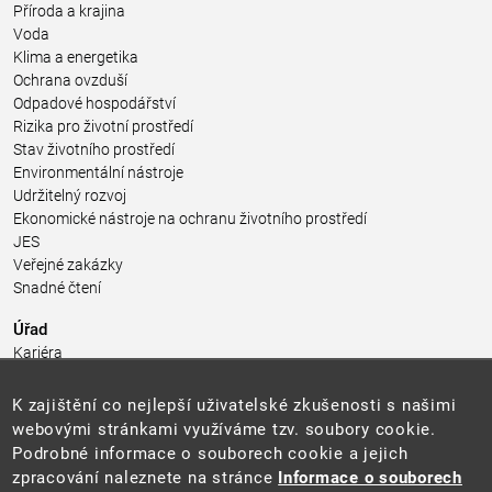
Příroda a krajina
Voda
Klima a energetika
Ochrana ovzduší
Odpadové hospodářství
Rizika pro životní prostředí
Stav životního prostředí
Environmentální nástroje
Udržitelný rozvoj
Ekonomické nástroje na ochranu životního prostředí
JES
Veřejné zakázky
Snadné čtení
Úřad
Kariéra
Úřední deska
Pro média a veřejnost
K zajištění co nejlepší uživatelské zkušenosti s našimi
Povinně zveřejňované informace
webovými stránkami využíváme tzv. soubory cookie.
Kontakty
Podrobné informace o souborech cookie a jejich
Přistupnost budovy úřadu MŽP
(PDF, 204 kB)
zpracování naleznete na stránce
Informace o souborech