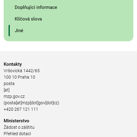
Doplňující informace
Klíčová slova
Jiné
Kontakty
Vršovická 1442/65
100 10 Praha 10
posta
[at]
mzp.gov.cz
(posta[at]mzp[dot]gov[dot]cz)
+420 267 121 111
Ministerstvo
Žádost o záštitu
Přehled dotací