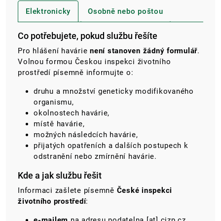
Elektronicky
Osobně nebo poštou
Co potřebujete, pokud službu řešíte
Pro hlášení havárie
není stanoven žádný formulář
.
Volnou formou Českou inspekci životního
prostředí písemně informujte o:
druhu a množství geneticky modifikovaného
organismu,
okolnostech havárie,
místě havárie,
možných následcích havárie,
přijatých opatřeních a dalších postupech k
odstranění nebo zmírnění havárie.
Kde a jak službu řešit
Informaci zašlete písemně
České inspekci
životního prostředí
:
e-mailem
na adresu
podatelna
[at]
cizp.cz