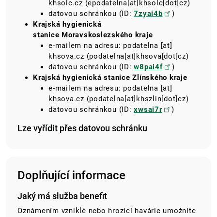
khsolc.cz
(epodatelna[at]khsolc[dot]cz)
datovou schránkou (ID:
7zyai4b
)
Krajská hygienická
stanice
Moravskoslezského kraje
e-mailem na adresu:
podatelna
[at]
khsova.cz
(podatelna[at]khsova[dot]cz)
datovou schránkou (ID:
w8pai4f
)
Krajská hygienická stanice
Zlínského kraje
e-mailem na adresu:
podatelna
[at]
khsova.cz
(podatelna[at]khszlin[dot]cz)
datovou schránkou (ID:
xwsai7r
)
Lze vyřídit přes datovou schránku
Doplňující informace
Jaký má služba benefit
Oznámením vzniklé nebo hrozící havárie umožníte