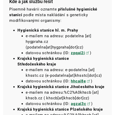
Kde a jak službu řešit
Písemně havárii oznamte
příslušné hygienické
stanici
podle místa nakládání s
geneticky
modifikovanými organismy:
Hygienická stanice hl. m. Prahy
e-mailem na adresu:
podatelna
[at]
hygpraha.cz
(podatelna[at]hygpraha[dot]cz)
datovou schránkou (ID:
zpqai2i
)
Krajská hygienická stanice
Středočeského kraje
e-mailem na adresu:
e-podatelna
[at]
khsstc.cz
(e-podatelna[at]khsstc[dot]cz)
datovou schránkou (ID:
hhcai8e
)
Krajská hygienická stanice
Jihočeského kraje
e-mailem na adresu:
%C2%A0khscb
[at]
khscb.cz
( khscb[at]khscb[dot]cz)
datovou schránkou (ID:
agzai3c
)
Krajská hygienická stanice
Plzeňského kraje