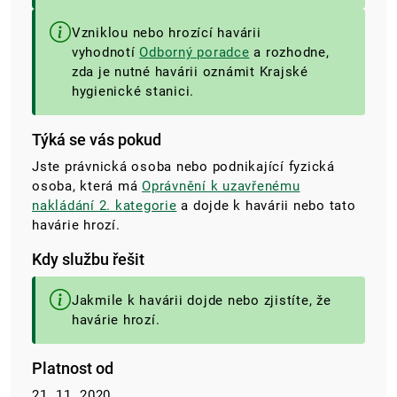
Vzniklou nebo hrozící havárii
vyhodnotí
Odborný poradce
a rozhodne,
zda je nutné havárii oznámit Krajské
hygienické stanici.
Týká se vás pokud
Jste právnická osoba nebo podnikající fyzická
osoba, která má
Oprávnění k uzavřenému
nakládání 2. kategorie
a dojde k havárii nebo tato
havárie hrozí.
Kdy službu řešit
Jakmile k havárii dojde nebo zjistíte, že
havárie hrozí.
Platnost od
21. 11. 2020