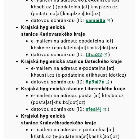
e-mailem na adresu:
%C2%A0khscb
[at]
khscb.cz
( )
podatelna
[at]
khsplzen.cz
(podatelna[at]khsplzen[dot]cz)
datovou schránkou (ID:
samai8a
)
Krajská hygienická
stanice
Karlovarského kraje
e-mailem na adresu:
epodatelna
[at]
khskv.cz
(epodatelna[at]khskv[dot]cz)
datovou schránkou (ID:
t3jai32
)
Krajská hygienická stanice
Ústeckého kraje
e-mailem na adresu:
e-podatelna
[at]
khsusti.cz
(e-podatelna[at]khsusti[dot]cz)
datovou schránkou (ID:
8p3ai7n
)
Krajská hygienická stanice
Libereckého kraje
e-mailem na adresu:
posta
[at]
khslbc.cz
(posta[at]khslbc[dot]cz)
datovou schránkou (ID:
nfeai4j
)
Krajská hygienická
stanice
Královéhradeckého kraje
e-mailem na adresu:
e-podatelna
[at]
khshk.cz
(e-podatelna[at]khshk[dot]cz)