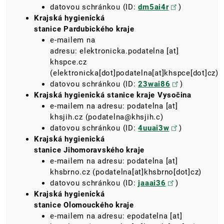
datovou schránkou (ID:
dm5ai4r
)
Krajská hygienická
stanice
Pardubického kraje
e-mailem na
adresu:
elektronicka.podatelna
[at]
khspce.cz
(elektronicka[dot]podatelna[at]khspce[dot]cz)
datovou schránkou (ID:
23wai86
)
Krajská hygienická stanice kraje Vysočina
e-mailem na adresu:
podatelna
[at]
khsjih.cz
(podatelna@khsjih.c)
datovou schránkou (ID:
4uuai3w
)
Krajská hygienická
stanice
Jihomoravského kraje
e-mailem na adresu:
podatelna
[at]
khsbrno.cz
(podatelna[at]khsbrno[dot]cz)
datovou schránkou (ID:
jaaai36
)
Krajská hygienická
stanice
Olomouckého kraje
e-mailem na adresu:
epodatelna
[at]