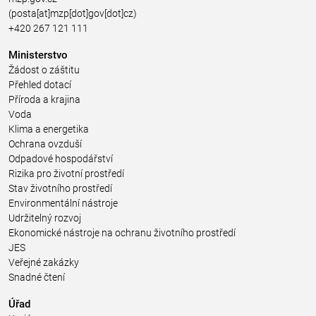
(posta[at]mzp[dot]gov[dot]cz)
+420 267 121 111
Ministerstvo
Žádost o záštitu
Přehled dotací
Příroda a krajina
Voda
Klima a energetika
Ochrana ovzduší
Odpadové hospodářství
Rizika pro životní prostředí
Stav životního prostředí
Environmentální nástroje
Udržitelný rozvoj
Ekonomické nástroje na ochranu životního prostředí
JES
Veřejné zakázky
Snadné čtení
Úřad