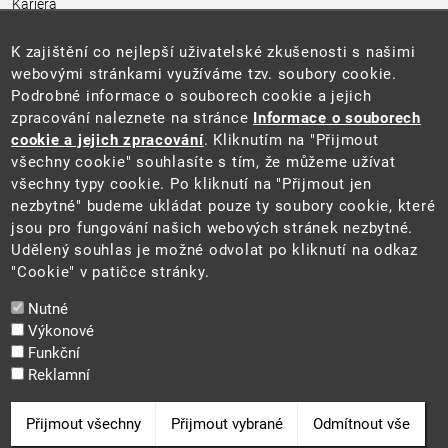
Kariéra
Úřední deska
Pro média a veřejnost
K zajištění co nejlepší uživatelské zkušenosti s našimi
Povinně zveřejňované informace
webovými stránkami využíváme tzv. soubory cookie.
Kontakty
Podrobné informace o souborech cookie a jejich
Přistupnost budovy úřadu MŽP
(PDF, 204 kB)
zpracování naleznete na stránce
Informace o souborech
cookie a jejich zpracování
. Kliknutím na "Přijmout
Web
všechny cookie" souhlasíte s tím, že můžeme užívat
Aktuality
všechny typy cookie. Po kliknutí na "Přijmout jen
Ochrana osobních údajů
nezbytné" budeme ukládat pouze ty soubory cookie, které
Prohlášení o přístupnosti
jsou pro fungování našich webových stránek nezbytné.
Zásady používání cookies
Udělený souhlas je možné odvolat po kliknutí na odkaz
Mapa webu
"Cookie" v patičce stránky.
Sociální sítě
Nutné
Výkonové
Funkční
Reklamní
2025 ©
Ministerstvo životního prostředí
Odvolat souhlas
Přijmout všechny
Přijmout vybrané
Odmítnout vše
Cookie