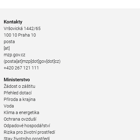
Kontakty
Vršovická 1442/65
100 10 Praha 10
posta
[at]
mzp.gov.cz
(posta[at]mzp[dot]gov[dot]cz)
+420 267 121 111
Ministerstvo
Žádost o záštitu
Přehled dotací
Příroda a krajina
Voda
Klima a energetika
Ochrana ovzduší
Odpadové hospodářství
Rizika pro životní prostředí
Stav životního prostředí