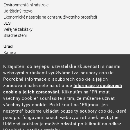
Environmentální nástroje
Udržitelný rozvoj
Ekonomické nástroje na ochranu životního prostředí
JES
Veřejné zakázky
Snadné čtení
Úřad
Kariéra
Úřední deska
Pro média a veřejnost
K zajištění co nejlepší uživatelské zkušenosti s našimi
Povinně zveřejňované informace
webovými stránkami využíváme tzv. soubory cookie.
Kontakty
Podrobné informace o souborech cookie a jejich
Přistupnost budovy úřadu MŽP
(PDF, 204 kB)
zpracování naleznete na stránce
Informace o souborech
cookie a jejich zpracování
. Kliknutím na "Přijmout
Web
všechny cookie" souhlasíte s tím, že můžeme užívat
Aktuality
všechny typy cookie. Po kliknutí na "Přijmout jen
Ochrana osobních údajů
nezbytné" budeme ukládat pouze ty soubory cookie, které
Prohlášení o přístupnosti
jsou pro fungování našich webových stránek nezbytné.
Zásady používání cookies
Udělený souhlas je možné odvolat po kliknutí na odkaz
Mapa webu