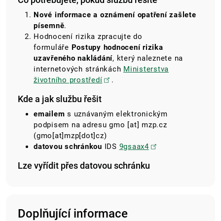
Nové informace a oznámení opatření zašlete
písemně
.
Hodnocení rizika zpracujte do
formuláře
Postupy hodnocení rizika
uzavřeného nakládání
, který naleznete na
internetových stránkách
Ministerstva
životního prostředí
.
Kde a jak službu řešit
emailem
s uznávaným elektronickým
podpisem na adresu
gmo
[at]
mzp.cz
(gmo[at]mzp[dot]cz)
datovou schránkou
IDS
9gsaax4
Lze vyřídit přes datovou schránku
Doplňující informace