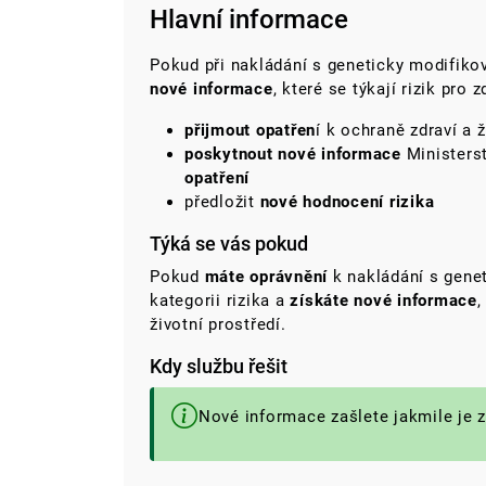
Hlavní informace
Pokud
při nakládání s geneticky modifik
nové informace
, které se týkají rizik pro 
přijmout opatřen
í k ochraně zdraví a 
poskytnout nové informace
Ministers
opatření
předložit
nové hodnocení rizika
Týká se vás pokud
Pokud
máte oprávnění
k nakládání s gene
kategorii rizika a
získáte nové informace
,
životní prostředí.
Kdy službu řešit
Nové informace zašlete jakmile je z