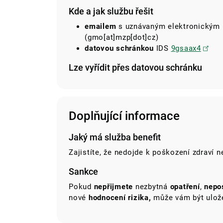
Kde a jak službu řešit
emailem
s uznávaným elektronickým
(gmo[at]mzp[dot]cz)
datovou schránkou
IDS
9gsaax4
Lze vyřídit přes datovou schránku
Doplňující informace
Jaký má služba benefit
Zajistíte, že nedojde k poškození zdraví n
Sankce
Pokud
nepřijmete
nezbytná
opatření
,
nepo
nové
hodnocení rizika,
může vám být ulo